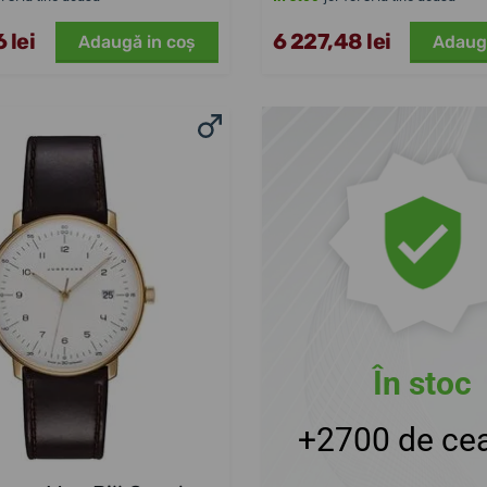
 lei
6 227,48 lei
Adaugă in coş
Adaug
În stoc
+2700 de cea