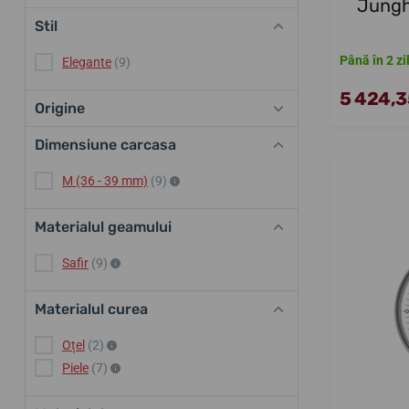
Jungh
Stil
Până în 2 zi
Elegante
(9)
5 424,35
Origine
Dimensiune carcasa
M (36 - 39 mm)
(9)
Materialul geamului
Safir
(9)
Materialul curea
Oțel
(2)
Piele
(7)