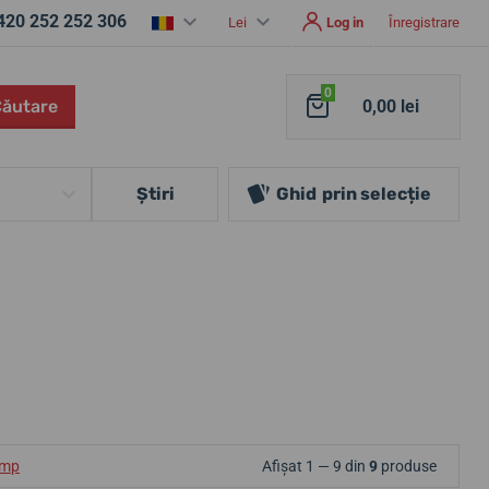
420 252 252 306
Lei
Log in
Înregistrare
0
Căutare
0,00 lei
Ştiri
Ghid
prin selecție
ump
Afișat 1 — 9 din
9
produse