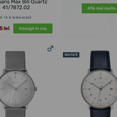
ans Max Bill Quartz
41/7872.02
Află mai multe
le
14. 8. la tine acasă
 lei
Adaugă in coş
NOUTATE