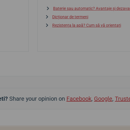
Baterie sau automatic? Avantaje și dezava
Dicționar de termeni
Rezistența la apă? Cum să vă orientați
ti?
Share your opinion on
Facebook
,
Google
,
Trust