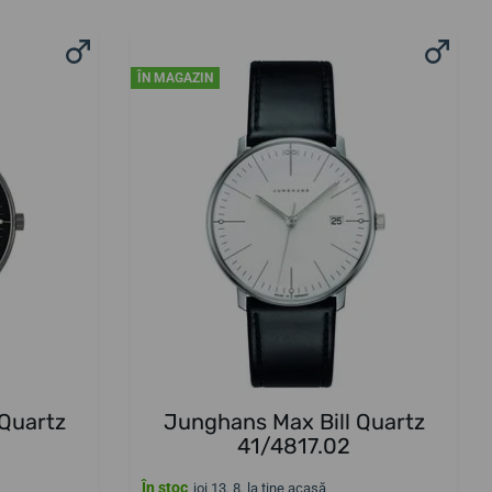
ÎN MAGAZIN
 Quartz
Junghans Max Bill Quartz
41/4817.02
În stoc
joi 13. 8. la tine acasă