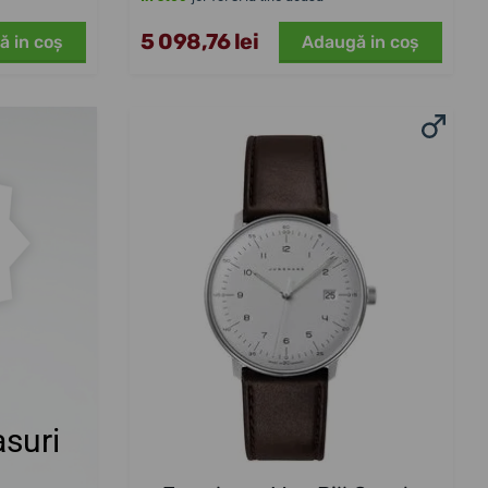
5 098,76 lei
ă in coş
Adaugă in coş
suri