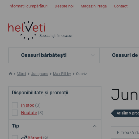
Informații cumpărături
Despre noi
Magazin Praga
Contact
Specialiști în ceasuri
Ceasuri bărbătești
Ceasuri de
Mărci
Junghans
Max Bill by
Quartz
Jun
Disponibilitate și promoții
În stoc
(3)
Noutate
(3)
Afișăm 9 pro
Tip
Filtrează d
Bărbați
(9)