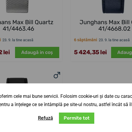
ans Max Bill Quartz
Junghans Max Bill
41/4463.46
41/4668.02
i
6 săptămâni
23. 9. la tine acasă
23. 9. la tine acasă
 lei
5 424,35 lei
Adaugă in coş
Adaug
ferim cele mai bune servicii. Folosim cookie-uri și date cu caract
ntru a înțelege ce se întâmplă pe site-ul nostru, astfel încât să
Refuză
Permite tot