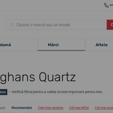
+
 damă
Mărci
Altele
ghans Quartz
— Verifică filtrul pentru a vedea ce este important pentru tine.
duse
upă:
Recomandat
Cele mai recente
Cel mai ieftin
Cel mai sc