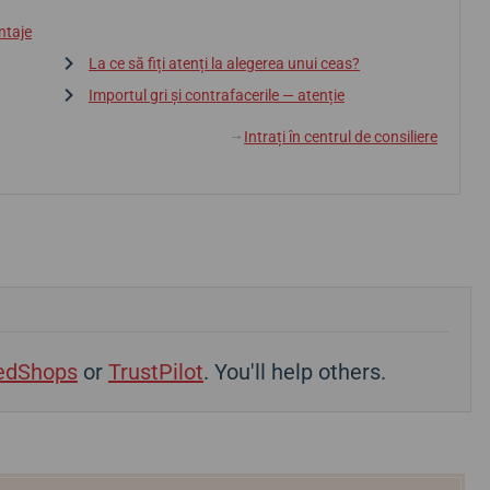
ntaje
La ce să fiți atenți la alegerea unui ceas?
Importul gri și contrafacerile — atenție
Intrați în centrul de consiliere
↓
edShops
or
TrustPilot
. You'll help others.