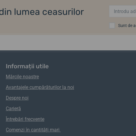
i din lumea ceasurilor
Sunt de 
Informații utile
Mărcile noastre
Avantajele cumpărăturilor la noi
Despre noi
Carieră
Întrebări frecvente
Comenzi
în
cantități
mari