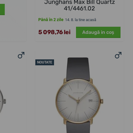
Junghans Max Bill Quartz
41/4461.02
Până în 2 zile
14. 8. la tine acasă
5 098,76 lei
Adaugă in coş
NOUTATE