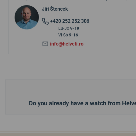
Jiří Štencek
+420 252 252 306
Lu-Jo
9-19
Vi-Sb
9-16
info@helveti.ro
Do you already have a watch from Helve