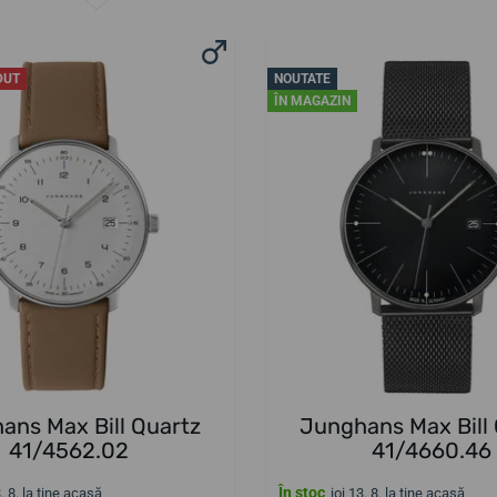
DUT
NOUTATE
ÎN MAGAZIN
ans Max Bill Quartz
Junghans Max Bill
41/4562.02
41/4660.46
În stoc
3. 8. la tine acasă
joi 13. 8. la tine acasă