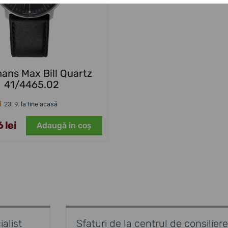
ans Max Bill Quartz
41/4465.02
i
23. 9. la tine acasă
 lei
Adaugă in coş
alist
Sfaturi de la centrul de consiliere