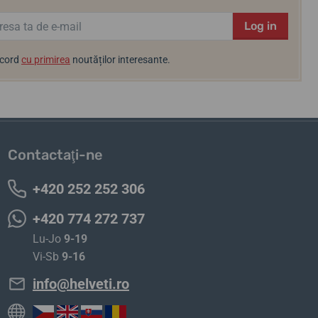
Log in
acord
cu primirea
noutăților interesante.
Contactaţi-ne
+420 252 252 306
+420 774 272 737
Lu-Jo
9-19
Vi-Sb
9-16
info@helveti.ro