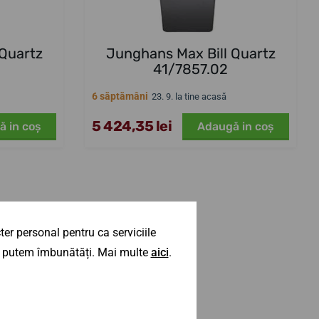
 Quartz
Junghans Max Bill Quartz
41/7857.02
6 săptămâni
23. 9. la tine acasă
5 424,35 lei
ă in coş
Adaugă in coş
er personal pentru ca serviciile
 îl putem îmbunătăți. Mai multe
aici
.