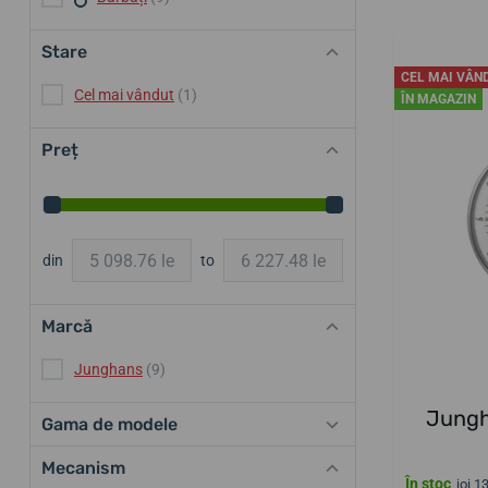
Stare
CEL MAI VÂN
Cel mai vândut
(1)
ÎN MAGAZIN
Preț
din
to
Marcă
Junghans
(9)
Jungh
Gama de modele
Mecanism
În stoc
joi 1