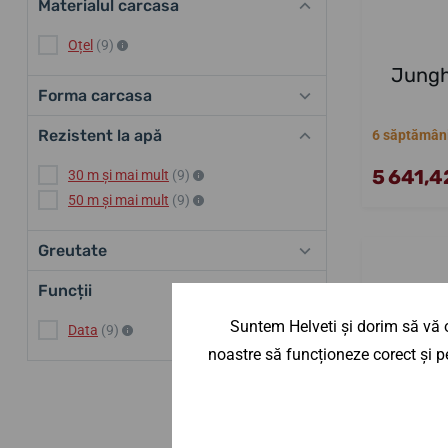
Materialul carcasa
Oțel
(9)
Jungh
Forma carcasa
Rezistent la apă
6 săptămân
5 641,42
30 m și mai mult
(9)
50 m și mai mult
(9)
Greutate
Funcții
Suntem Helveti și dorim să vă o
Data
(9)
noastre să funcționeze corect și pe