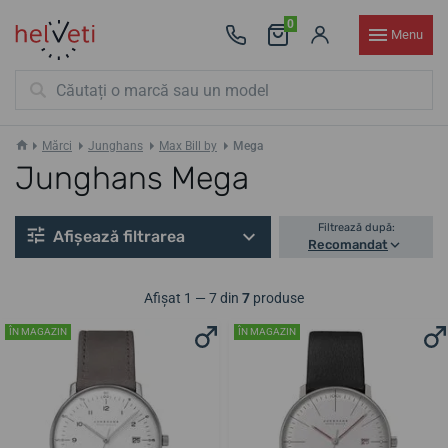
0
Menu
Mărci
Junghans
Max Bill by
Mega
Junghans Mega
Filtrează după:
Afișează filtrarea
Recomandat
Afișat 1 — 7 din
7
produse
ÎN MAGAZIN
ÎN MAGAZIN