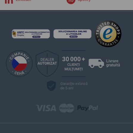
Garanție extinsă
de 5 ani