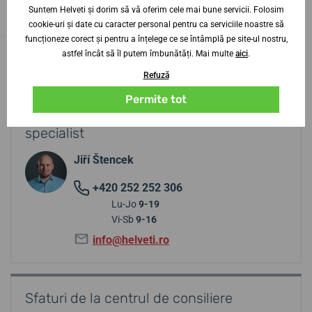
25. 9. la tine acasă
6 săptămâni
Suntem Helveti și dorim să vă oferim cele mai bune servicii. Folosim
7 575,23 lei
cookie-uri și date cu caracter personal pentru ca serviciile noastre să
funcționeze corect și pentru a înțelege ce se întâmplă pe site-ul nostru,
astfel încât să îl putem îmbunătăți. Mai multe
aici
.
Refuză
Permite tot
Aveți nevoie de sfaturi? Contactați-ne?
specialist
Jiří Štencek
+420 252 252 306
Lu-Jo
9-19
Vi-Sb
9-16
info@helveti.ro
Sfaturi de la centrul de consiliere