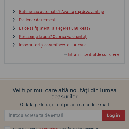
Baterie sau automatic? Avantaje și dezavantaje
Dicționar de termeni
La ce să fiți atenți la alegerea unui ceas?
Rezistența la apă? Cum să vă orientați
Importul gri și contrafacerile — atenție
Intrați în centrul de consiliere
↓
Vei fi primul care află noutăți din lumea
ceasurilor
O dată pe lună, direct pe adresa ta de e-mail
Log in
Sunt de acord
cu primirea
noutăților interesante.