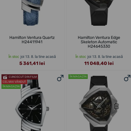
Hamilton Ventura Quartz
Hamilton Ventura Edge
H24411941
Skeleton Automatic
H24645330
joi 13. 8. la tine acasă
joi 13. 8. la tine acasă
În stoc
În stoc
5 361,41 lei
11 048,40 lei
ÎN MAGAZIN
CUNOSCUT DIN FILM
CEL MAI VÂNDUT
ÎN MAGAZIN