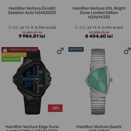
Hamilton Ventura Elvis80
Hamilton Ventura XXL Bright
Skeleton Auto H24535331
Dune Limited Edition
H24614330
joi 13. 8. la tine acasă
joi 13. 8. la tine acasă
În stoc
În stoc
12 481,01 lei
10 505,75 lei
9 984,81 lei
8 404,60 lei
NOUTATE
CUNOSCUT DIN FILM
EDIȚIE LIMITATĂ
ÎN MAGAZIN
-20%
Hamilton Ventura Edge Dune
Hamilton Ventura Quartz