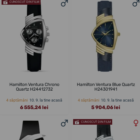
CUNOSCUT DIN FILM
Hamilton Ventura Chrono
Hamilton Ventura Blue Quartz
Quartz H24412732
H24301941
10. 9. la tine acasă
10. 9. la tine acasă
4 săptămâni
4 săptămâni
6 555,24 lei
5 904,06 lei
CUNOSCUT DIN FILM