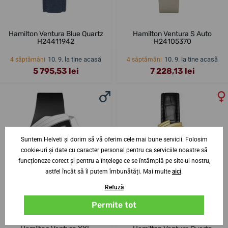
Hamilton Ventura Blue Quartz
Hamilton Ventura S Auto
H24411942
H24105370
10. 9. la tine acasă
10. 9. la tine acasă
4 săptămâni
4 săptămâni
5 795,53 lei
7 228,13 lei
Suntem Helveti și dorim să vă oferim cele mai bune servicii. Folosim
cookie-uri și date cu caracter personal pentru ca serviciile noastre să
funcționeze corect și pentru a înțelege ce se întâmplă pe site-ul nostru,
astfel încât să îl putem îmbunătăți. Mai multe
aici
.
Refuză
Permite tot