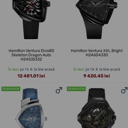
Hamilton Ventura Elvis80
Hamilton Ventura XXL Bright
Skeleton Dragon Auto
H24604330
H24535332
joi 13. 8. la tine acasă
joi 13. 8. la tine acasă
În stoc
În stoc
12 481,01 lei
9 420,45 lei
ÎN MAGAZIN
ÎN MAGAZIN