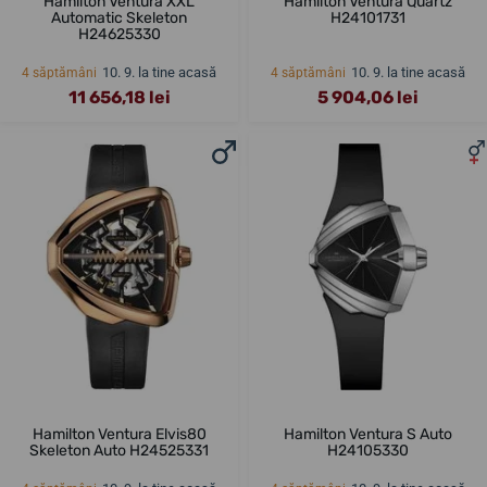
Hamilton Ventura XXL
Hamilton Ventura Quartz
Automatic Skeleton
H24101731
H24625330
10. 9. la tine acasă
10. 9. la tine acasă
4 săptămâni
4 săptămâni
11 656,18 lei
5 904,06 lei
Hamilton Ventura Elvis80
Hamilton Ventura S Auto
Skeleton Auto H24525331
H24105330