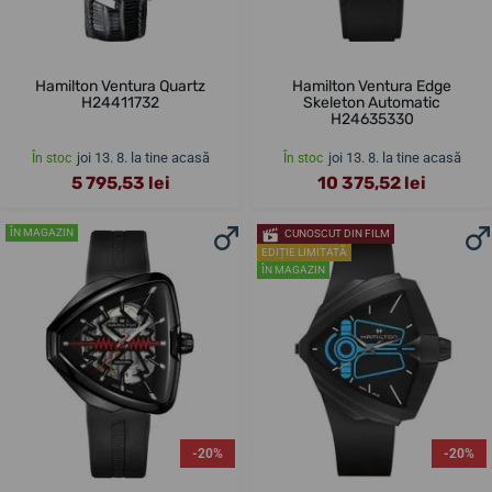
Hamilton Ventura Quartz
Hamilton Ventura Edge
H24411732
Skeleton Automatic
H24635330
joi 13. 8. la tine acasă
joi 13. 8. la tine acasă
În stoc
În stoc
5 795,53 lei
10 375,52 lei
ÎN MAGAZIN
CUNOSCUT DIN FILM
EDIȚIE LIMITATĂ
ÎN MAGAZIN
-20%
-20%