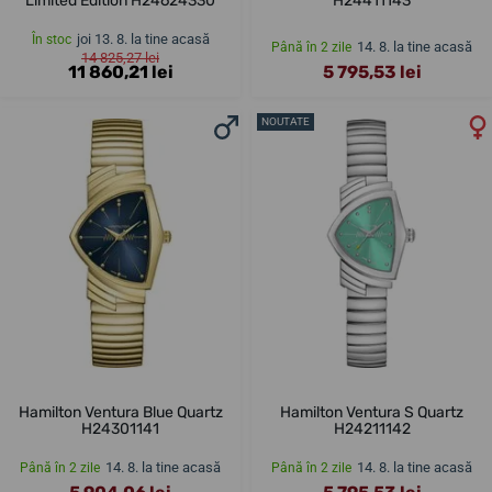
Limited Edition H24624330
H24411143
joi 13. 8. la tine acasă
În stoc
14. 8. la tine acasă
Până în 2 zile
14 825,27 lei
11 860,21 lei
5 795,53 lei
NOUTATE
Hamilton Ventura Blue Quartz
Hamilton Ventura S Quartz
H24301141
H24211142
14. 8. la tine acasă
14. 8. la tine acasă
Până în 2 zile
Până în 2 zile