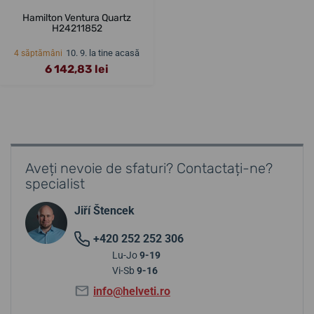
Hamilton Ventura Quartz
H24211852
10. 9. la tine acasă
4 săptămâni
6 142,83 lei
Aveți nevoie de sfaturi? Contactați-ne?
specialist
Jiří Štencek
+420 252 252 306
Lu-Jo
9-19
Vi-Sb
9-16
info@helveti.ro