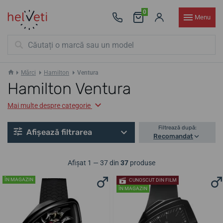
0
Menu
Mărci
Hamilton
Ventura
Hamilton Ventura
Mai multe despre categorie
Filtrează după:
Afișează filtrarea
Recomandat
Afișat 1 — 37 din
37
produse
ÎN MAGAZIN
CUNOSCUT DIN FILM
ÎN MAGAZIN