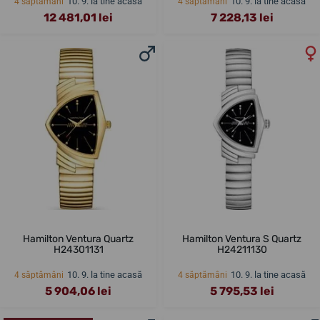
10. 9. la tine acasă
10. 9. la tine acasă
4 săptămâni
4 săptămâni
12 481,01 lei
7 228,13 lei
Hamilton Ventura Quartz
Hamilton Ventura S Quartz
H24301131
H24211130
10. 9. la tine acasă
10. 9. la tine acasă
4 săptămâni
4 săptămâni
5 904,06 lei
5 795,53 lei