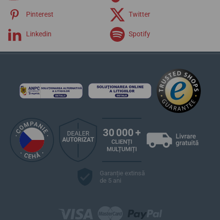
Pinterest
Twitter
Linkedin
Spotify
Garanție extinsă
de 5 ani