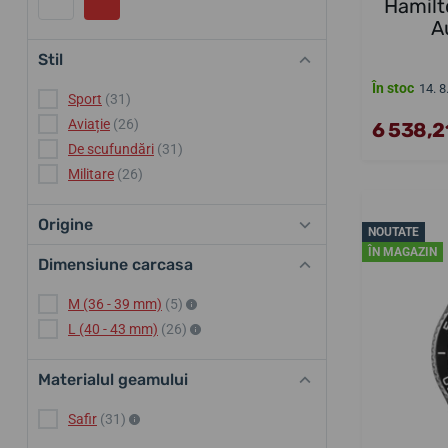
Hamilt
A
Stil
În stoc
14. 8
Sport
(31)
Aviație
(26)
6 538,21
De scufundări
(31)
Militare
(26)
Origine
NOUTATE
ÎN MAGAZIN
Dimensiune carcasa
M (36 - 39 mm)
(5)
L (40 - 43 mm)
(26)
Materialul geamului
Safir
(31)