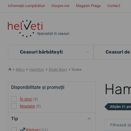
Informații cumpărături
Despre noi
Magazin Praga
Contact
Specialiști în ceasuri
Ceasuri bărbătești
Ceasuri de
Mărci
Hamilton
Khaki Navy
Scuba
Ham
Disponibilitate și promoții
În stoc
(8)
Noutate
(8)
Afișăm 31 pr
Tip
Filtrează d
Bărbați
(31)