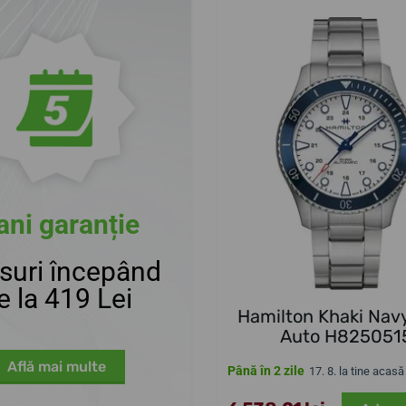
ani garanție
suri începând
e la 419 Lei
Hamilton Khaki Nav
Auto H825051
Află mai multe
Până în 2 zile
17. 8. la tine acasă