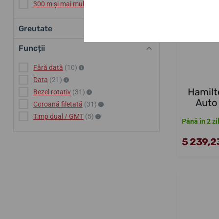
300 m și mai mult
(10)
Greutate
Funcții
Fără dată
(10)
Data
(21)
Hamilt
Bezel rotativ
(31)
Auto
Coroană filetată
(31)
Timp dual / GMT
(5)
Până în 2 zi
5 239,23