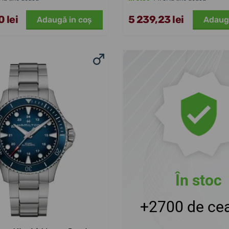
 lei
5 239,23 lei
Adaugă in coş
Adaug
În stoc
+2700 de cea