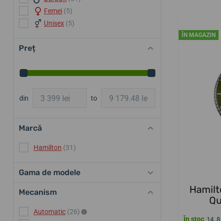
Femei
(5)
Unisex
(5)
ÎN MAGAZIN
Preț
din
to
Marcă
Hamilton
(31)
Gama de modele
Hamilt
Mecanism
Qu
Automatic
(26)
În stoc
14. 8