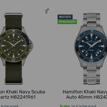
NOUTATE
ÎN MAGAZIN
on Khaki Navy Scuba
Hamilton Khaki Nav
artz H82241961
Auto 40mm H824
În stoc
. la tine acasă
14. 8. la tine acasă