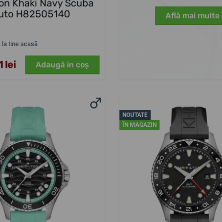
on Khaki Navy Scuba
uto H82505140
Află mai multe
. la tine acasă
 lei
Adaugă in coş
NOUTATE
ÎN MAGAZIN