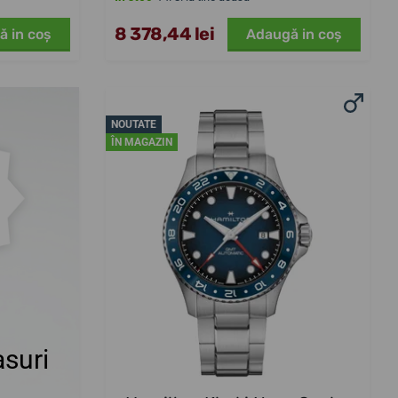
8 378,44 lei
ă in coş
Adaugă in coş
NOUTATE
ÎN MAGAZIN
suri