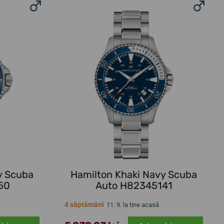
y Scuba
Hamilton Khaki Navy Scuba
50
Auto H82345141
4 săptămâni
11. 9. la tine acasă