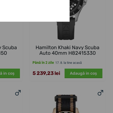
y Scuba
Hamilton Khaki Navy Scuba
150
Auto 40mm H82415330
Până în 2 zile
17. 8. la tine acasă
5 239,23 lei
ă in coş
Adaugă in coş