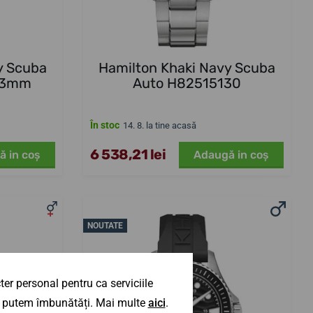
y Scuba
Hamilton Khaki Navy Scuba
43mm
Auto H82515130
În stoc
14. 8. la tine acasă
6 538,21 lei
ă in coş
Adaugă in coş
NOUTATE
er personal pentru ca serviciile
 îl putem îmbunătăți. Mai multe
aici
.