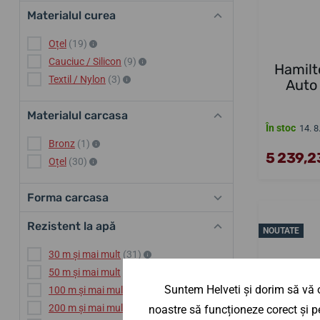
Materialul curea
Oțel
(19)
Cauciuc / Silicon
(9)
Hamilt
Textil / Nylon
(3)
Auto
Materialul carcasa
În stoc
14. 8
Bronz
(1)
5 239,23
Oțel
(30)
Forma carcasa
Rezistent la apă
NOUTATE
30 m și mai mult
(31)
50 m și mai mult
(31)
Suntem Helveti și dorim să vă o
100 m și mai mult
(31)
200 m și mai mult
(10)
noastre să funcționeze corect și pe