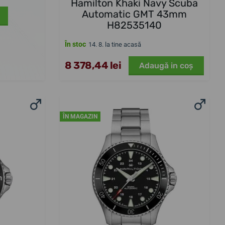
Hamilton Khaki Navy Scuba
Automatic GMT 43mm
H82535140
În stoc
14. 8. la tine acasă
8 378,44 lei
Adaugă in coş
ÎN MAGAZIN