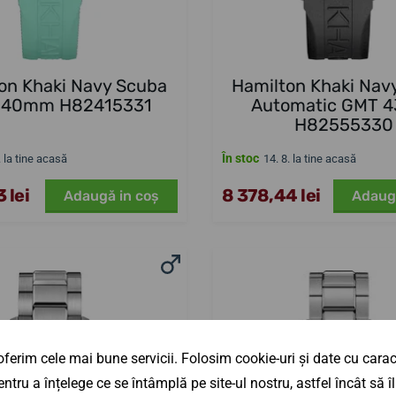
on Khaki Navy Scuba
Hamilton Khaki Nav
 40mm H82415331
Automatic GMT 
H82555330
În stoc
. la tine acasă
14. 8. la tine acasă
 lei
8 378,44 lei
Adaugă in coş
Adaug
ferim cele mai bune servicii. Folosim cookie-uri și date cu caract
ntru a înțelege ce se întâmplă pe site-ul nostru, astfel încât să