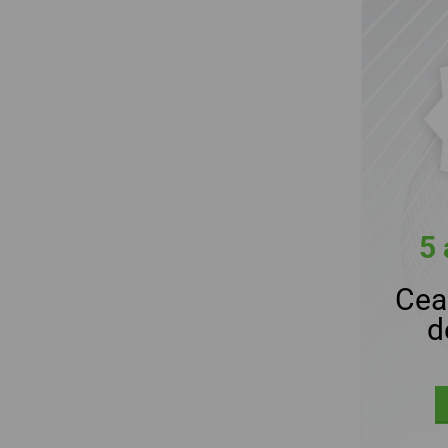
5 
Cea
d