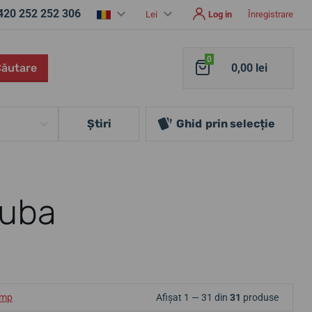
420 252 252 306
Lei
Log in
Înregistrare
0
Căutare
0,00 lei
Ştiri
Ghid
prin selecție
cuba
ump
Afișat 1 — 31 din
31
produse