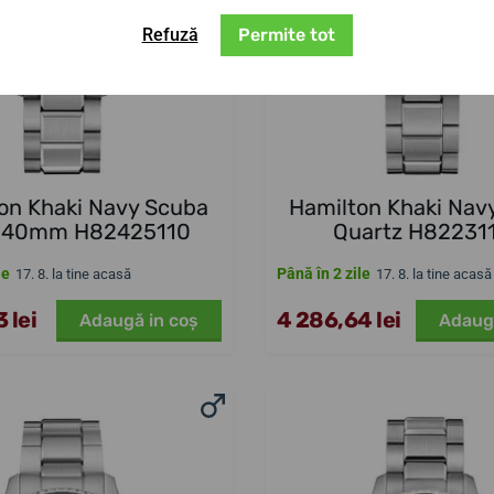
Refuză
Permite tot
on Khaki Navy Scuba
Hamilton Khaki Nav
 40mm H82425110
Quartz H82231
le
Până în 2 zile
17. 8. la tine acasă
17. 8. la tine acasă
 lei
4 286,64 lei
Adaugă in coş
Adaug