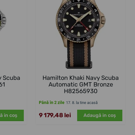
y Scuba
Hamilton Khaki Navy Scuba
61
Automatic GMT Bronze
H82565930
Până în 2 zile
17. 8. la tine acasă
9 179,48 lei
ă in coş
Adaugă in coş