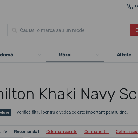
+
 damă
Mărci
Altele
ilton Khaki Navy S
— Verifică filtrul pentru a vedea ce este important pentru tine.
oduse
upă:
Recomandat
Cele mai recente
Cel mai ieftin
Cel mai sc