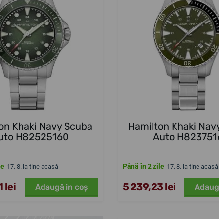
on Khaki Navy Scuba
Hamilton Khaki Nav
uto H82525160
Auto H823751
le
Până în 2 zile
17. 8. la tine acasă
17. 8. la tine acasă
 lei
5 239,23 lei
Adaugă in coş
Adaug