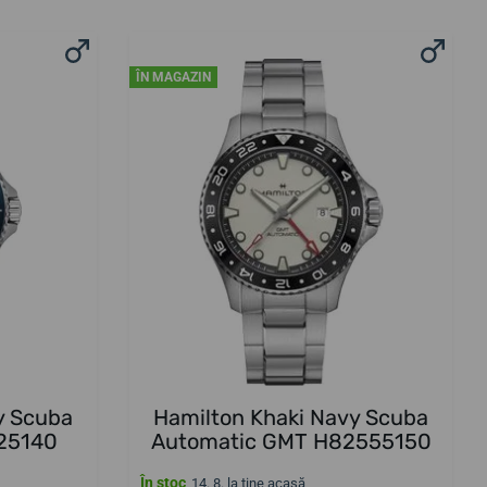
ÎN MAGAZIN
y Scuba
Hamilton Khaki Navy Scuba
25140
Automatic GMT H82555150
În stoc
14. 8. la tine acasă