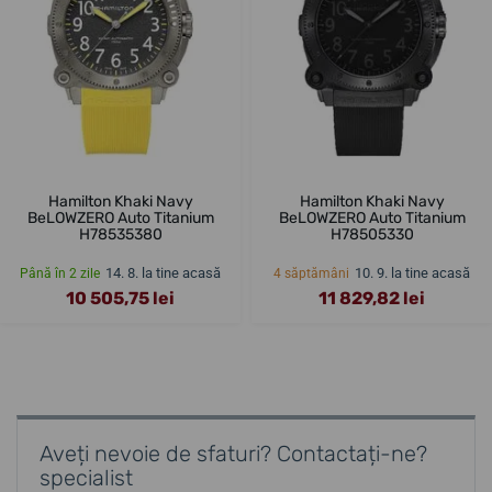
Hamilton Khaki Navy
Hamilton Khaki Navy
BeLOWZERO Auto Titanium
BeLOWZERO Auto Titanium
H78535380
H78505330
14. 8. la tine acasă
10. 9. la tine acasă
Până în 2 zile
4 săptămâni
10 505,75 lei
11 829,82 lei
Aveți nevoie de sfaturi? Contactați-ne?
specialist