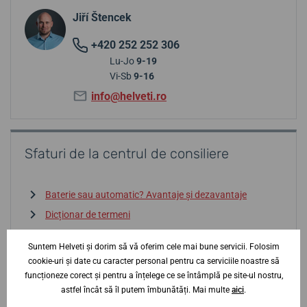
Jiří Štencek
+420 252 252 306
Lu-Jo
9-19
Vi-Sb
9-16
info@helveti.ro
Sfaturi de la centrul de consiliere
Baterie sau automatic? Avantaje și dezavantaje
Dicționar de termeni
La ce să fiți atenți la alegerea unui ceas?
Suntem Helveti și dorim să vă oferim cele mai bune servicii. Folosim
Rezistența la apă? Cum să vă orientați
cookie-uri și date cu caracter personal pentru ca serviciile noastre să
Importul gri și contrafacerile — atenție
funcționeze corect și pentru a înțelege ce se întâmplă pe site-ul nostru,
astfel încât să îl putem îmbunătăți. Mai multe
aici
.
Intrați în centrul de consiliere
↓