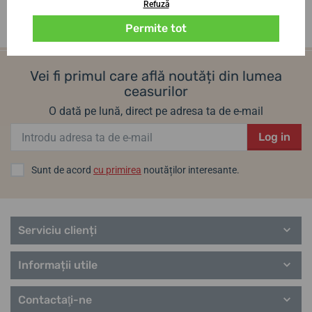
Refuză
Permite tot
Vei fi primul care află noutăți din lumea
ceasurilor
O dată pe lună, direct pe adresa ta de e-mail
Log in
Sunt de acord
cu primirea
noutăților interesante.
Serviciu clienți
Informații utile
Contactaţi-ne