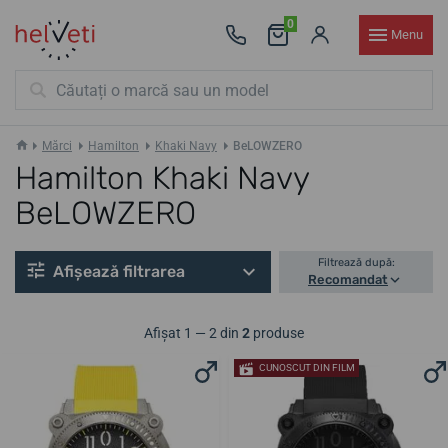
0
Menu
Mărci
Hamilton
Khaki Navy
BeLOWZERO
Hamilton Khaki Navy
BeLOWZERO
Filtrează după:
Afișează filtrarea
Recomandat
Afișat 1 — 2 din
2
produse
CUNOSCUT DIN FILM