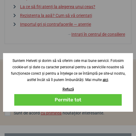
La ce să fiți atenți la alegerea unui ceas?
Rezistența la apă? Cum să vă orientați
Importul gri și contrafacerile — atenție
Intrați în centrul de consiliere
↓
Suntem Helveti și dorim să vă oferim cele mai bune servicii. Folosim
cookie-uri și date cu caracter personal pentru ca serviciile noastre să
Vei fi primul care află noutăți din lumea
funcționeze corect și pentru a înțelege ce se întâmplă pe site-ul nostru,
ceasurilor
astfel încât să îl putem îmbunătăți. Mai multe
aici
.
O dată pe lună, direct pe adresa ta de e-mail
Refuză
Log in
Permite tot
Sunt de acord
cu primirea
noutăților interesante.