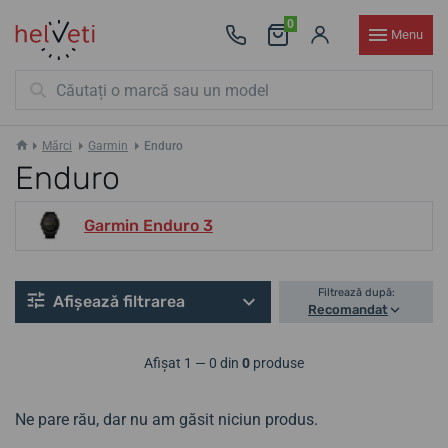
0
Menu
Mărci
Garmin
Enduro
Enduro
Garmin Enduro 3
Filtrează după:
Afișează filtrarea
Recomandat
Afișat 1 — 0 din
0
produse
Ne pare rău, dar nu am găsit niciun produs.