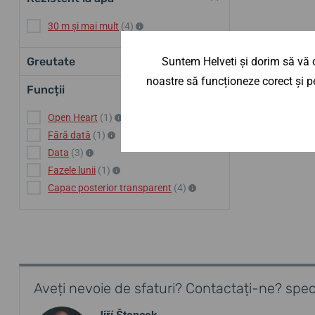
30 m și mai mult
(4)
Suntem Helveti și dorim să vă o
Greutate
noastre să funcționeze corect și pe
Funcții
Open Heart
(1)
Fără dată
(1)
Data
(3)
Fazele lunii
(1)
Capac posterior transparent
(4)
Aveți nevoie de sfaturi? Contactați-ne? speci