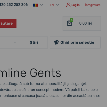
420 252 252 306
Lei
Log in
Înregistrare
0
Căutare
0,00 lei
Ştiri
Ghid
prin selecție
mline Gents
oare adăugată sub forma atemporalității și eleganței.
adevărat clasic într-un concept modern. Vă puteți baza pe o
rmonioase și carcasa joasă a ceasurilor din această serie se