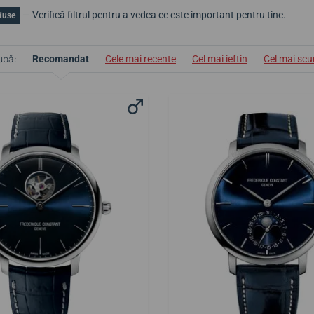
— Verifică filtrul pentru a vedea ce este important pentru tine.
duse
upă:
Recomandat
Cele mai recente
Cel mai ieftin
Cel mai sc