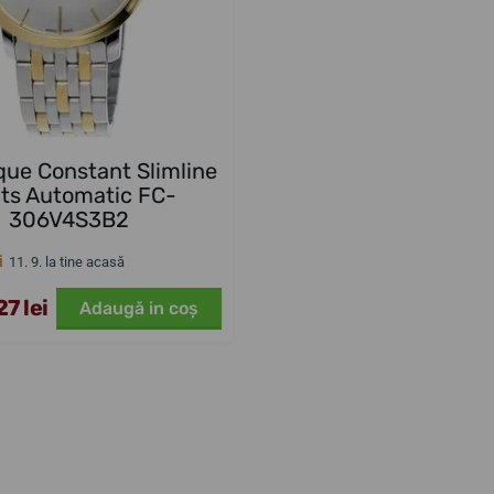
que Constant Slimline
ts Automatic FC-
306V4S3B2
i
11. 9. la tine acasă
7 lei
Adaugă in coş