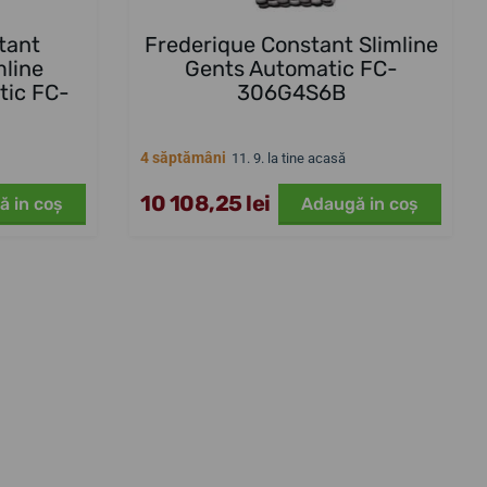
tant
Frederique Constant Slimline
mline
Gents Automatic FC-
tic FC-
306G4S6B
4 săptămâni
11. 9. la tine acasă
10 108,25 lei
ă in coş
Adaugă in coş