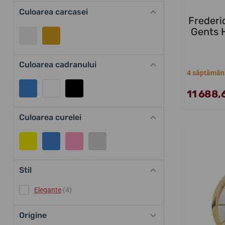
Culoarea carcasei
Frederi
Gents 
Culoarea cadranului
4 săptămân
11 688,6
Culoarea curelei
Stil
Elegante
(4)
Origine