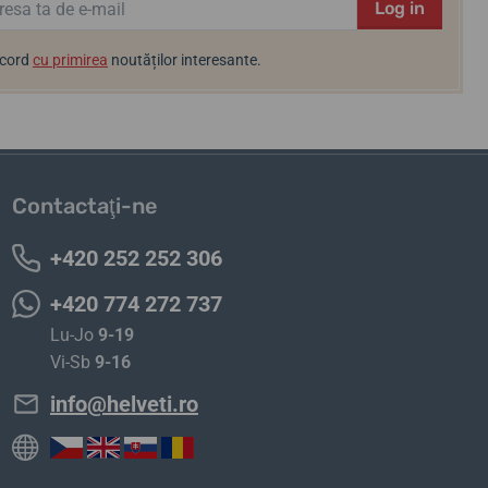
Log in
acord
cu primirea
noutăților interesante.
Contactaţi-ne
+420 252 252 306
+420 774 272 737
Lu-Jo
9-19
Vi-Sb
9-16
info@helveti.ro