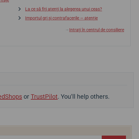
ntaje
La ce să fiți atenți la alegerea unui ceas?
Importul gri și contrafacerile — atenție
Intrați în centrul de consiliere
↓
edShops
or
TrustPilot
. You'll help others.