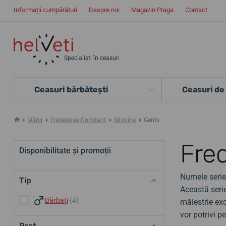
Informații cumpărături
Despre noi
Magazin Praga
Contact
Specialiști în ceasuri
Ceasuri bărbătești
Ceasuri de
Mărci
Frederique Constant
Slimline
Gents
Fre
Disponibilitate și promoții
Numele seriei
Tip
Această seri
Bărbați
(4)
măiestrie ex
vor potrivi 
Preț