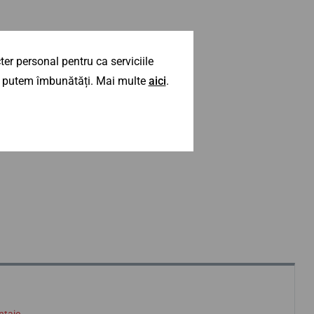
er personal pentru ca serviciile
 îl putem îmbunătăți. Mai multe
aici
.