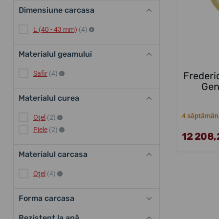
Dimensiune carcasa
L (40 - 43 mm)
(4)
Materialul geamului
Safir
(4)
Frederi
Gen
Materialul curea
4 săptămân
Oțel
(2)
Piele
(2)
12 208,2
Materialul carcasa
Oțel
(4)
Forma carcasa
Rezistent la apă