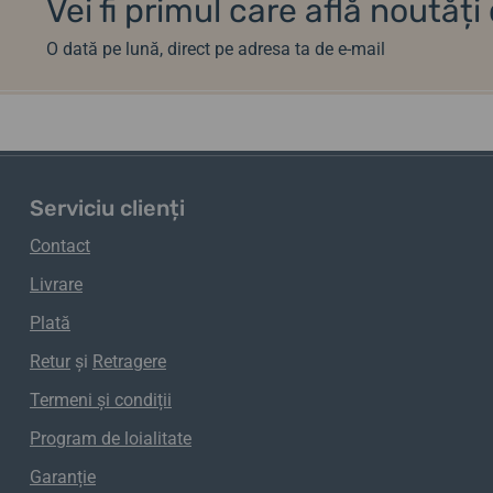
Vei fi primul care află noutăț
O dată pe lună, direct pe adresa ta de e-mail
Serviciu clienți
Contact
Livrare
Plată
Retur
și
Retragere
Termeni și condiții
Program de loialitate
Garanție