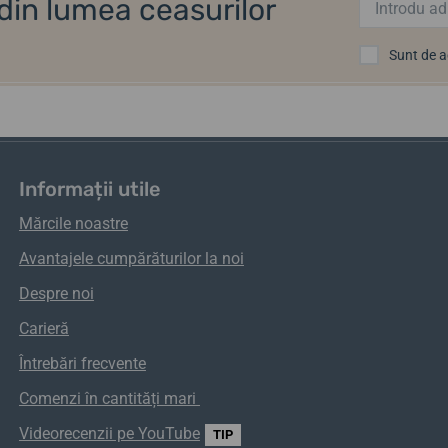
i din lumea ceasurilor
Sunt de 
Informații utile
Mărcile noastre
Avantajele cumpărăturilor la noi
Despre noi
Carieră
Întrebări frecvente
Comenzi
în
cantități
mari
Videorecenzii pe YouTube
TIP