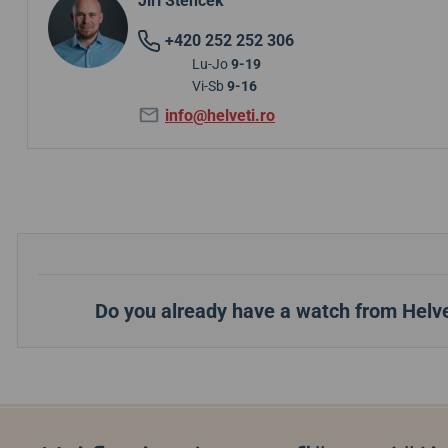
Jiří Štencek
+420 252 252 306
Lu-Jo
9-19
Vi-Sb
9-16
info@helveti.ro
Do you already have a watch from Helve