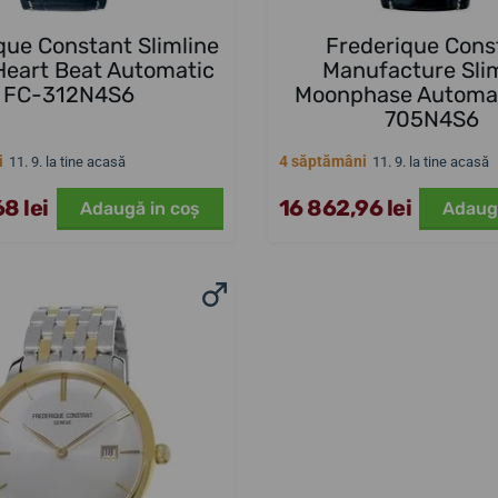
que Constant Slimline
Frederique Cons
Heart Beat Automatic
Manufacture Sli
FC-312N4S6
Moonphase Automa
705N4S6
i
4 săptămâni
11. 9. la tine acasă
11. 9. la tine acasă
8 lei
16 862,96 lei
Adaugă in coş
Adaug