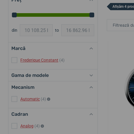
Afișăm 4 pro
Filtrează d
din
to
Marcă
Frederique Constant
(4)
Gama de modele
Mecanism
Automatic
(4)
Cadran
Analog
(4)