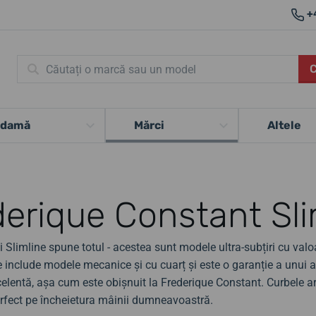
+
 damă
Mărci
Altele
derique Constant Sli
 Slimline spune totul - acestea sunt modele ultra-subțiri cu val
e include modele mecanice și cu cuarț și este o garanție a unui 
celentă, așa cum este obișnuit la Frederique Constant. Curbele a
perfect pe încheietura mâinii dumneavoastră.