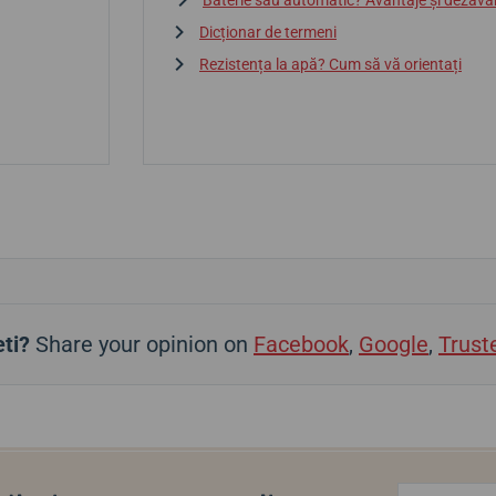
Baterie sau automatic? Avantaje și dezava
Dicționar de termeni
Rezistența la apă? Cum să vă orientați
ti?
Share your opinion on
Facebook
,
Google
,
Trust