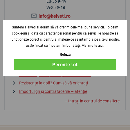
Lu-Jo
9-19
Vi-Sb
9-16
info@helveti.ro
Suntem Helveti și dorim să vă oferim cele mai bune servicii. Folosim
cookie-uri și date cu caracter personal pentru ca serviciile noastre să
Sfaturi de la centrul de consiliere
funcționeze corect și pentru a înțelege ce se întâmplă pe site-ul nostru,
astfel încât să îl putem îmbunătăți. Mai multe
aici
.
Refuză
Baterie sau automatic? Avantaje și dezavantaje
Permite tot
Dicționar de termeni
La ce să fiți atenți la alegerea unui ceas?
Rezistența la apă? Cum să vă orientați
Importul gri și contrafacerile — atenție
Intrați în centrul de consiliere
↓