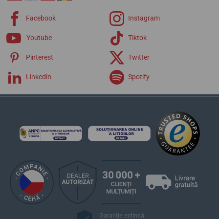
Facebook
Instagram
Youtube
Tiktok
Pinterest
Twitter
Linkedin
Spotify
Garanție extinsă