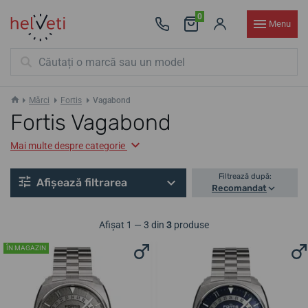
0
Menu
Mărci
Fortis
Vagabond
Fortis Vagabond
Mai multe despre categorie
Filtrează după:
Afișează filtrarea
Recomandat
Afișat 1 — 3 din
3
produse
ÎN MAGAZIN