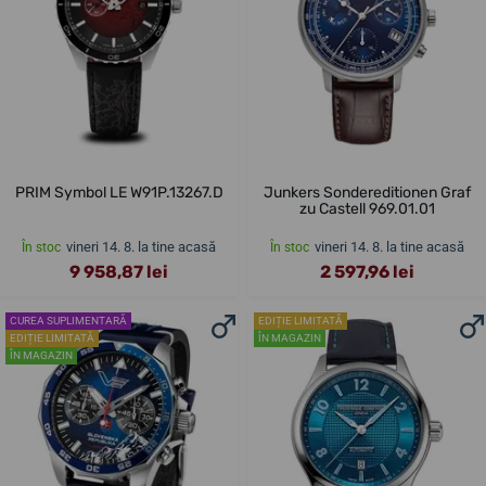
PRIM Symbol LE W91P.13267.D
Junkers Sondereditionen Graf
zu Castell 969.01.01
vineri 14. 8. la tine acasă
vineri 14. 8. la tine acasă
În stoc
În stoc
9 958,87 lei
2 597,96 lei
CUREA SUPLIMENTARĂ
EDIȚIE LIMITATĂ
EDIȚIE LIMITATĂ
ÎN MAGAZIN
ÎN MAGAZIN