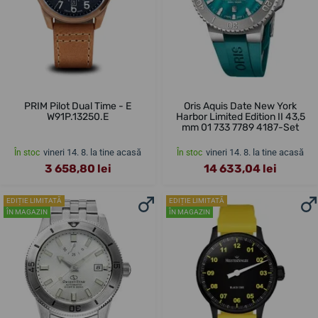
PRIM Pilot Dual Time - E
Oris Aquis Date New York
W91P.13250.E
Harbor Limited Edition II 43,5
mm 01 733 7789 4187-Set
vineri 14. 8. la tine acasă
vineri 14. 8. la tine acasă
În stoc
În stoc
3 658,80 lei
14 633,04 lei
EDIȚIE LIMITATĂ
EDIȚIE LIMITATĂ
ÎN MAGAZIN
ÎN MAGAZIN