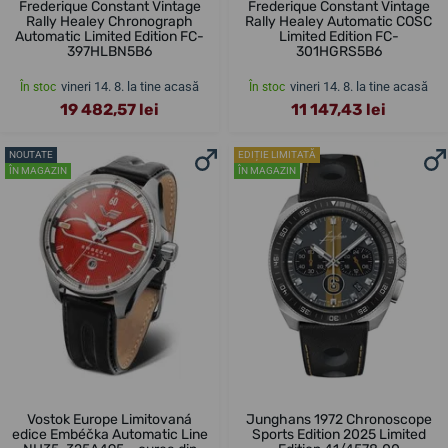
Frederique Constant Vintage
Frederique Constant Vintage
Rally Healey Chronograph
Rally Healey Automatic COSC
Automatic Limited Edition FC-
Limited Edition FC-
397HLBN5B6
301HGRS5B6
vineri 14. 8. la tine acasă
vineri 14. 8. la tine acasă
În stoc
În stoc
19 482,57 lei
11 147,43 lei
NOUTATE
EDIȚIE LIMITATĂ
ÎN MAGAZIN
ÎN MAGAZIN
Vostok Europe Limitovaná
Junghans 1972 Chronoscope
edice Embéčka Automatic Line
Sports Edition 2025 Limited