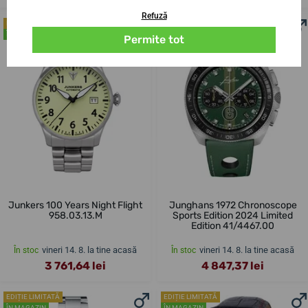
Refuză
EDIȚIE LIMITATĂ
EDIȚIE LIMITATĂ
ÎN MAGAZIN
ÎN MAGAZIN
Permite tot
Junkers 100 Years Night Flight
Junghans 1972 Chronoscope
958.03.13.M
Sports Edition 2024 Limited
Edition 41/4467.00
vineri 14. 8. la tine acasă
vineri 14. 8. la tine acasă
În stoc
În stoc
3 761,64 lei
4 847,37 lei
EDIȚIE LIMITATĂ
EDIȚIE LIMITATĂ
ÎN MAGAZIN
ÎN MAGAZIN