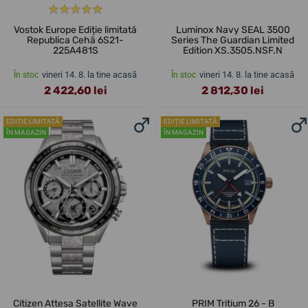
Vostok Europe Ediție limitată
Luminox Navy SEAL 3500
Republica Cehă 6S21-
Series The Guardian Limited
225A481S
Edition XS.3505.NSF.N
vineri 14. 8. la tine acasă
vineri 14. 8. la tine acasă
În stoc
În stoc
2 422,60 lei
2 812,30 lei
EDIȚIE LIMITATĂ
EDIȚIE LIMITATĂ
ÎN MAGAZIN
ÎN MAGAZIN
Citizen Attesa Satellite Wave
PRIM Tritium 26 - B