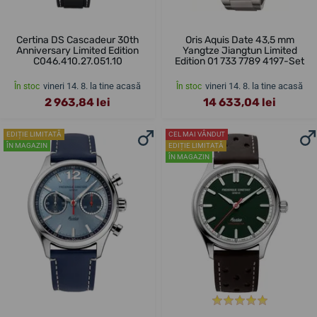
Certina DS Cascadeur 30th
Oris Aquis Date 43,5 mm
Anniversary Limited Edition
Yangtze Jiangtun Limited
C046.410.27.051.10
Edition 01 733 7789 4197-Set
vineri 14. 8. la tine acasă
vineri 14. 8. la tine acasă
În stoc
În stoc
2 963,84 lei
14 633,04 lei
EDIȚIE LIMITATĂ
CEL MAI VÂNDUT
ÎN MAGAZIN
EDIȚIE LIMITATĂ
ÎN MAGAZIN