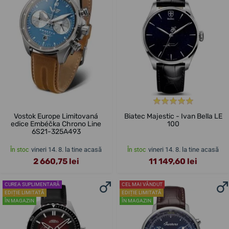
Vostok Europe Limitovaná
Biatec Majestic - Ivan Bella LE
edice Embéčka Chrono Line
100
6S21-325A493
vineri 14. 8. la tine acasă
vineri 14. 8. la tine acasă
În stoc
În stoc
2 660,75 lei
11 149,60 lei
CUREA SUPLIMENTARĂ
CEL MAI VÂNDUT
EDIȚIE LIMITATĂ
EDIȚIE LIMITATĂ
ÎN MAGAZIN
ÎN MAGAZIN