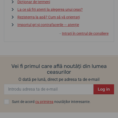
Dicționar de termeni
La ce să fiți atenți la alegerea unui ceas?
Rezistența la apă? Cum să vă orientați
Importul gri și contrafacerile — atenție
Intrați în centrul de consiliere
↓
Vei fi primul care află noutăți din lumea
ceasurilor
O dată pe lună, direct pe adresa ta de e-mail
Log in
Sunt de acord
cu primirea
noutăților interesante.