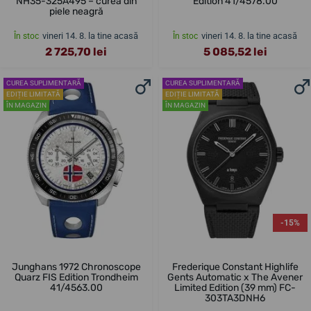
NH35-325A495 – curea din
Edition 41/4578.00
piele neagră
vineri 14. 8. la tine acasă
vineri 14. 8. la tine acasă
În stoc
În stoc
2 725,70 lei
5 085,52 lei
CUREA SUPLIMENTARĂ
CUREA SUPLIMENTARĂ
EDIȚIE LIMITATĂ
EDIȚIE LIMITATĂ
ÎN MAGAZIN
ÎN MAGAZIN
-15%
Junghans 1972 Chronoscope
Frederique Constant Highlife
Quarz FIS Edition Trondheim
Gents Automatic x The Avener
41/4563.00
Limited Edition (39 mm) FC-
303TA3DNH6