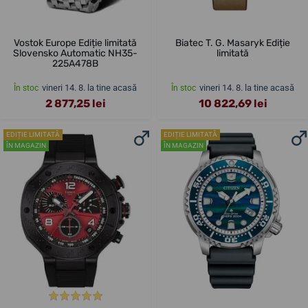
Vostok Europe Ediție limitată
Biatec T. G. Masaryk Ediție
Slovensko Automatic NH35-
limitată
225A478B
vineri 14. 8. la tine acasă
vineri 14. 8. la tine acasă
În stoc
În stoc
2 877,25 lei
10 822,69 lei
EDIȚIE LIMITATĂ
EDIȚIE LIMITATĂ
ÎN MAGAZIN
ÎN MAGAZIN