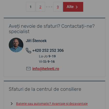
Alte
1
2
9
Aveți nevoie de sfaturi? Contactați-ne?
specialist
Jiří Štencek
+420 252 252 306
Lu-Jo
9-19
Vi-Sb
9-16
info@helveti.ro
Sfaturi de la centrul de consiliere
Baterie sau automatic? Avantaje și dezavantaje