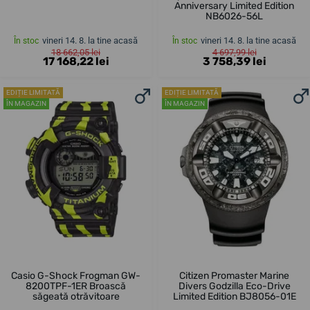
Anniversary Limited Edition
NB6026-56L
vineri 14. 8. la tine acasă
vineri 14. 8. la tine acasă
În stoc
În stoc
18 662,05 lei
4 697,99 lei
17 168,22 lei
3 758,39 lei
EDIȚIE LIMITATĂ
EDIȚIE LIMITATĂ
ÎN MAGAZIN
ÎN MAGAZIN
Casio G-Shock Frogman GW-
Citizen Promaster Marine
8200TPF-1ER Broască
Divers Godzilla Eco-Drive
săgeată otrăvitoare
Limited Edition BJ8056-01E