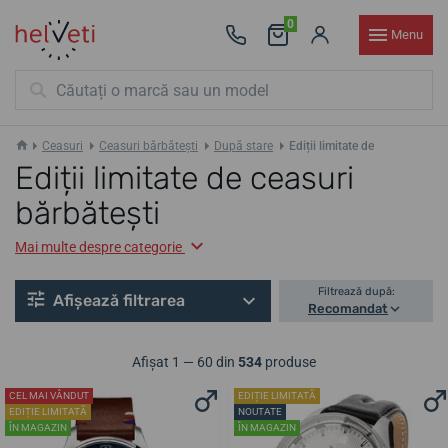
0
Menu
Ceasuri
Ceasuri bărbătești
După stare
Ediții limitate de
Ediții limitate de ceasuri
bărbătești
Mai multe despre categorie
Filtrează după:
Afișează filtrarea
Recomandat
Afișat 1 — 60 din
534
produse
CEL MAI VÂNDUT
EDIȚIE LIMITATĂ
EDIȚIE LIMITATĂ
NOUTATE
ÎN MAGAZIN
ÎN MAGAZIN