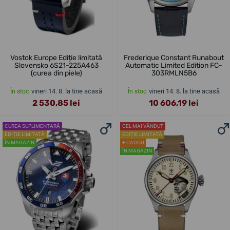
Vostok Europe Ediție limitată
Frederique Constant Runabout
Slovensko 6S21-225A463
Automatic Limited Edition FC-
(curea din piele)
303RMLN5B6
vineri 14. 8. la tine acasă
vineri 14. 8. la tine acasă
În stoc
În stoc
2 530,85 lei
10 606,19 lei
CUREA SUPLIMENTARĂ
CEL MAI VÂNDUT
EDIȚIE LIMITATĂ
EDIȚIE LIMITATĂ
ÎN MAGAZIN
+ CADOU
ÎN MAGAZIN