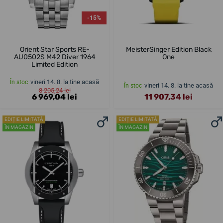
-15%
Orient Star Sports RE-
MeisterSinger Edition Black
AU0502S M42 Diver 1964
One
Limited Edition
vineri 14. 8. la tine acasă
În stoc
vineri 14. 8. la tine acasă
În stoc
8 205,24 lei
6 969,04 lei
11 907,34 lei
EDIȚIE LIMITATĂ
EDIȚIE LIMITATĂ
ÎN MAGAZIN
ÎN MAGAZIN