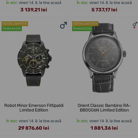
vineri 14. 8. la tine acasă
vineri 14. 8. la tine acasă
În stoc
În stoc
3 139,21 lei
5 737,17 lei
EDIȚIE LIMITATĂ
EDIȚIE LIMITATĂ
ÎN MAGAZIN
ÎN MAGAZIN
Robot Minor Emerson Fittipaldi
Orient Classic Bambino RA-
Limited Edition
BB0006N Limited Edition
vineri 14. 8. la tine acasă
vineri 14. 8. la tine acasă
În stoc
În stoc
29 876,60 lei
1 881,36 lei