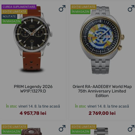
CUREA SUPLIMENTARĂ
EDIȚIE LIMITATĂ
EDIȚIE LIMITATĂ
ÎN MAGAZIN
NOUTATE
ÎN MAGAZIN
PRIM Legendy 2026
Orient RA-AA0E08Y World Map
W91P.13279.D
75th Anniversary Limited
Edition
vineri 14. 8. la tine acasă
vineri 14. 8. la tine acasă
În stoc
În stoc
4 957,78 lei
2 769,00 lei
EDIȚIE LIMITATĂ
EDIȚIE LIMITATĂ
ÎN MAGAZIN
ÎN MAGAZIN