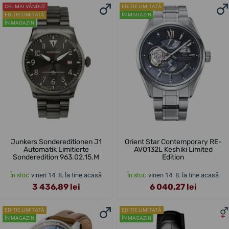
CEL MAI VÂNDUT
EDIȚIE LIMITATĂ
EDIȚIE LIMITATĂ
ÎN MAGAZIN
ÎN MAGAZIN
Junkers Sondereditionen J1
Orient Star Contemporary RE-
Automatik Limitierte
AV0132L Keshiki Limited
Sonderedition 963.02.15.M
Edition
vineri 14. 8. la tine acasă
vineri 14. 8. la tine acasă
În stoc
În stoc
3 436,89 lei
6 040,27 lei
EDIȚIE LIMITATĂ
EDIȚIE LIMITATĂ
ÎN MAGAZIN
ÎN MAGAZIN