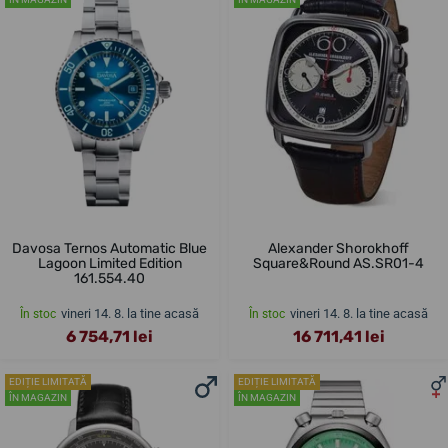
Davosa Ternos Automatic Blue
Alexander Shorokhoff
Lagoon Limited Edition
Square&Round AS.SR01-4
161.554.40
vineri 14. 8. la tine acasă
vineri 14. 8. la tine acasă
În stoc
În stoc
6 754,71 lei
16 711,41 lei
EDIȚIE LIMITATĂ
EDIȚIE LIMITATĂ
ÎN MAGAZIN
ÎN MAGAZIN