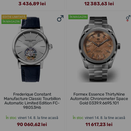
3 436,89 lei
12 383,63 lei
EDIȚIE LIMITATĂ
ÎN MAGAZIN
ÎN MAGAZIN
Frederique Constant
Formex Essence ThirtyNine
Manufacture Classic Tourbillon
Automatic Chronometer Space
Automatic Limited Edition FC-
Gold 0339.9.6695.101
980S3H6
vineri 14. 8. la tine acasă
vineri 14. 8. la tine acasă
În stoc
În stoc
90 060,62 lei
11 617,23 lei