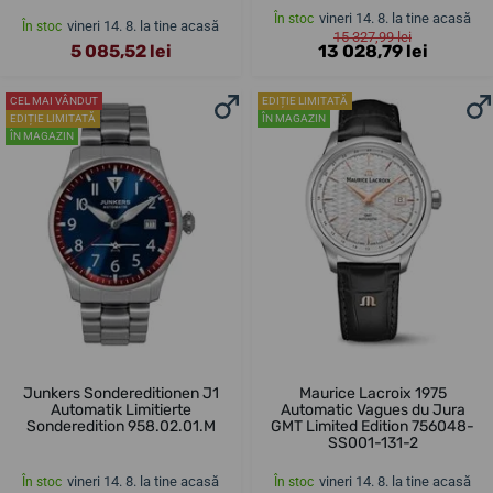
vineri 14. 8. la tine acasă
În stoc
vineri 14. 8. la tine acasă
În stoc
15 327,99 lei
5 085,52 lei
13 028,79 lei
CEL MAI VÂNDUT
EDIȚIE LIMITATĂ
EDIȚIE LIMITATĂ
ÎN MAGAZIN
ÎN MAGAZIN
Junkers Sondereditionen J1
Maurice Lacroix 1975
Automatik Limitierte
Automatic Vagues du Jura
Sonderedition 958.02.01.M
GMT Limited Edition 756048-
SS001-131-2
vineri 14. 8. la tine acasă
vineri 14. 8. la tine acasă
În stoc
În stoc