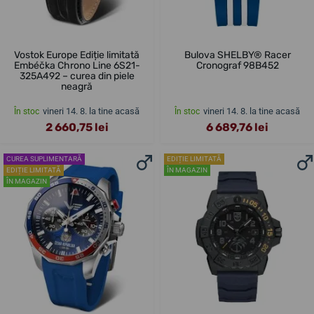
Vostok Europe Ediție limitată
Bulova SHELBY® Racer
Embéčka Chrono Line 6S21-
Cronograf 98B452
325A492 – curea din piele
neagră
vineri 14. 8. la tine acasă
vineri 14. 8. la tine acasă
În stoc
În stoc
2 660,75 lei
6 689,76 lei
CUREA SUPLIMENTARĂ
EDIȚIE LIMITATĂ
EDIȚIE LIMITATĂ
ÎN MAGAZIN
ÎN MAGAZIN