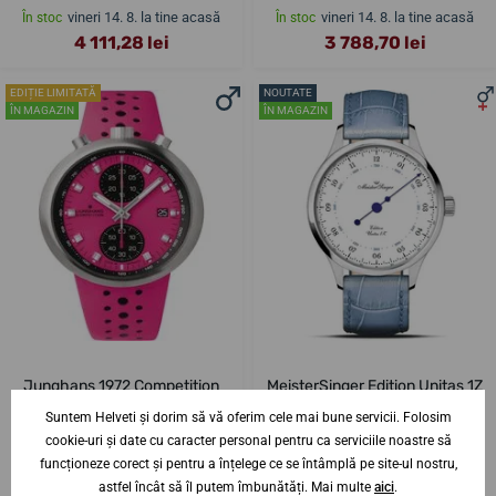
vineri 14. 8. la tine acasă
vineri 14. 8. la tine acasă
În stoc
În stoc
4 111,28 lei
3 788,70 lei
EDIȚIE LIMITATĂ
NOUTATE
ÎN MAGAZIN
ÎN MAGAZIN
Junghans 1972 Competition
MeisterSinger Edition Unitas 1Z
PINK Automatic Limited Edition
ED-Unitas-01E
Suntem Helveti și dorim să vă oferim cele mai bune servicii. Folosim
27/4406.00
cookie-uri și date cu caracter personal pentru ca serviciile noastre să
vineri 14. 8. la tine acasă
vineri 14. 8. la tine acasă
În stoc
În stoc
funcționeze corect și pentru a înțelege ce se întâmplă pe site-ul nostru,
14 286,64 lei
36 631,31 lei
astfel încât să îl putem îmbunătăți. Mai multe
aici
.