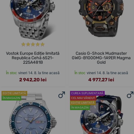
Vostok Europe Ediție limitată
Casio G-Shock Mudmaster
Republica Cehă 6S21-
GWG-B1000MG-1A9ER Magma
225A481B
Gold
vineri 14. 8. la tine acasă
vineri 14. 8. la tine acasă
În stoc
În stoc
2 942,20 lei
4 977,27 lei
EDIȚIE LIMITATĂ
CUREA SUPLIMENTARĂ
ÎN MAGAZIN
CEL MAI VÂNDUT
EDIȚIE LIMITATĂ
ÎN MAGAZIN