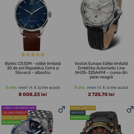
Biatec CS30M - ediție limitată
Vostok Europe Ediție limitată
30 de ani Republica Cehă și
Embéčka Automatic Line
Slovacă - albastru
NH35-325A494 – curea din
piele neagră
vineri 14. 8. la tine acasă
vineri 14. 8. la tine acasă
În stoc
În stoc
8 008,23 lei
2 725,70 lei
CUREA SUPLIMENTARĂ
EDIȚIE LIMITATĂ
CEL MAI VÂNDUT
NOUTATE
EDIȚIE LIMITATĂ
ÎN MAGAZIN
ÎN MAGAZIN