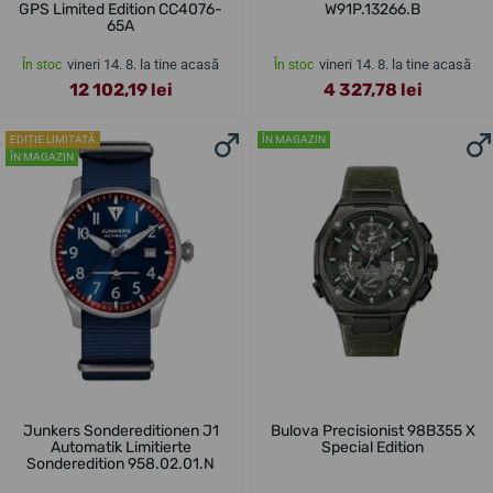
GPS Limited Edition CC4076-
W91P.13266.B
65A
vineri 14. 8. la tine acasă
vineri 14. 8. la tine acasă
În stoc
În stoc
12 102,19 lei
4 327,78 lei
EDIȚIE LIMITATĂ
ÎN MAGAZIN
ÎN MAGAZIN
Junkers Sondereditionen J1
Bulova Precisionist 98B355 X
Automatik Limitierte
Special Edition
Sonderedition 958.02.01.N