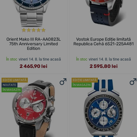
Orient Mako III RA-AA0823L
Vostok Europe Ediție limitată
75th Anniversary Limited
Republica Cehă 6S21-225A481
Edition
vineri 14. 8. la tine acasă
vineri 14. 8. la tine acasă
În stoc
În stoc
2 465,90 lei
2 595,80 lei
EDIȚIE LIMITATĂ
EDIȚIE LIMITATĂ
NOUTATE
ÎN MAGAZIN
ÎN MAGAZIN