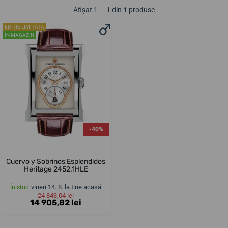
Afișat 1 — 1 din
1
produse
EDIȚIE LIMITATĂ
ÎN MAGAZIN
-40%
Cuervo y Sobrinos Esplendidos
Heritage 2452.1HLE
vineri 14. 8. la tine acasă
În stoc
24 843,04 lei
14 905,82 lei