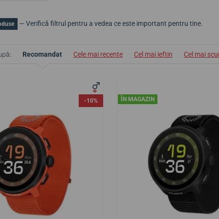
— Verifică filtrul pentru a vedea ce este important pentru tine.
oduse
upă:
Recomandat
Cele mai recente
Cel mai ieftin
Cel mai sc
ÎN MAGAZIN
-10%