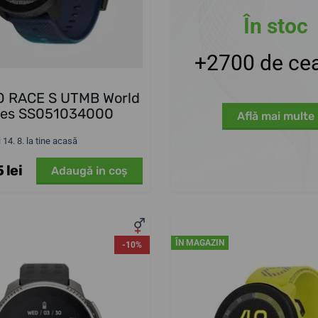
În stoc
+2700 de cea
 RACE S UTMB World
ies SS051034000
Află mai multe
i 14. 8. la tine acasă
 lei
Adaugă in coş
ÎN MAGAZIN
-10%