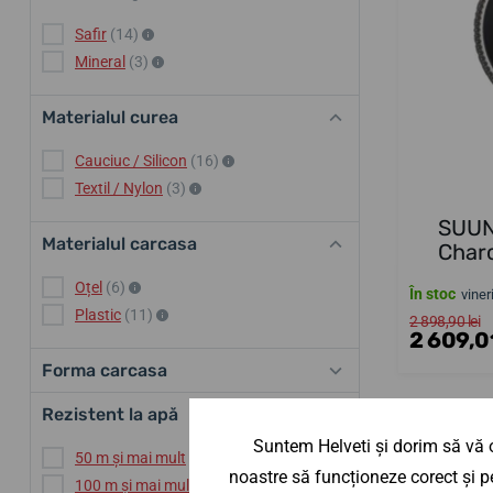
Safir
(14)
Mineral
(3)
Materialul curea
Cauciuc / Silicon
(16)
Textil / Nylon
(3)
SUUN
Materialul carcasa
Char
Oțel
(6)
În stoc
viner
Plastic
(11)
2 898,90 lei
2 609,01
Forma carcasa
Rezistent la apă
Suntem Helveti și dorim să vă o
50 m și mai mult
(5)
noastre să funcționeze corect și pe
100 m și mai mult
(12)