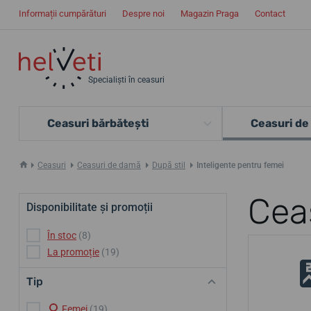
Informații cumpărături
Despre noi
Magazin Praga
Contact
Specialiști în ceasuri
Ceasuri bărbătești
Ceasuri de
Ceasuri
Ceasuri de damă
După stil
Inteligente pentru femei
Ceas
Disponibilitate și promoții
În stoc
(8)
La promoție
(19)
Tip
Femei
(19)