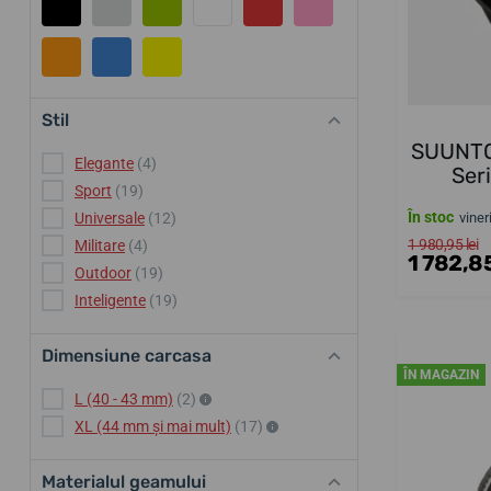
Stil
SUUNTO
Elegante
(4)
Ser
Sport
(19)
În stoc
viner
Universale
(12)
1 980,95 lei
Militare
(4)
1 782,85
Outdoor
(19)
Inteligente
(19)
Dimensiune carcasa
ÎN MAGAZIN
L (40 - 43 mm)
(2)
XL (44 mm și mai mult)
(17)
Materialul geamului