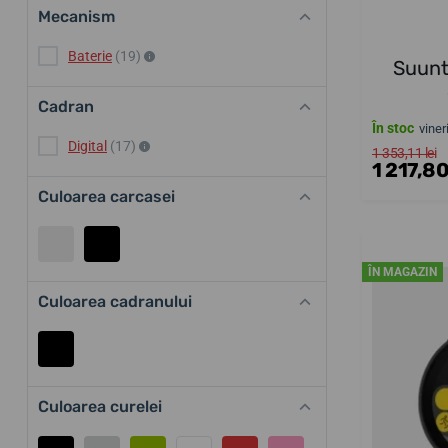
Mecanism
Baterie
(19)
Suunt
Cadran
În stoc
viner
Digital
(17)
1 353,11 lei
1 217,80
Culoarea carcasei
ÎN MAGAZIN
Culoarea cadranului
Culoarea curelei