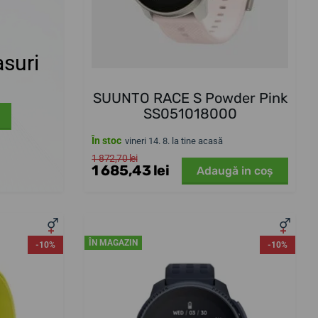
suri
SUUNTO RACE S Powder Pink
SS051018000
În stoc
vineri 14. 8. la tine acasă
1 872,70 lei
1 685,43 lei
Adaugă in coş
ÎN MAGAZIN
-10%
-10%