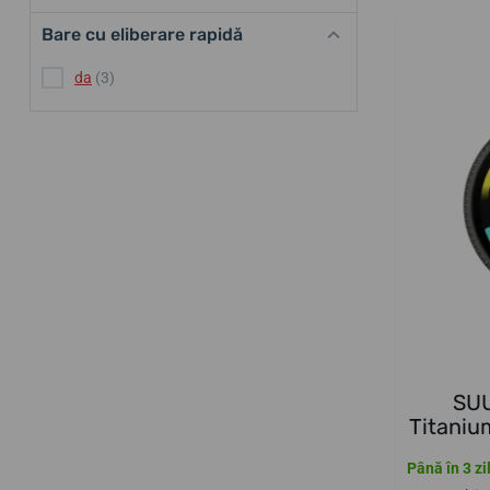
Bare cu eliberare rapidă
da
(3)
SU
Titani
Până în 3 zi