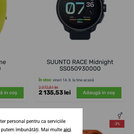
me
SUUNTO RACE Midnight
0
SS050930000
În stoc
vineri 14. 8. la tine acasă
2 372,81 lei
2 135,53 lei
ă in coş
Adaugă in coş
er personal pentru ca serviciile
-3%
-3%
 îl putem îmbunătăți. Mai multe
aici
.