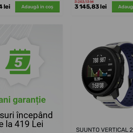
3 243,13 lei
 lei
3 145,83 lei
Adaugă in coş
Adaug
ani garanție
suri începând
e la 419 Lei
SUUNTO VERTICAL 2