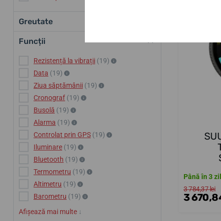
Greutate
Funcții
Rezistență la vibrații
(19)
Data
(19)
Ziua săptămânii
(19)
Cronograf
(19)
Busolă
(19)
Alarma
(19)
SU
Controlat prin GPS
(19)
Iluminare
(19)
Bluetooth
(19)
Termometru
(19)
Până în 3 zi
Altimetru
(19)
3 784,37 lei
3 670,84
Barometru
(19)
Afișează mai multe
↓