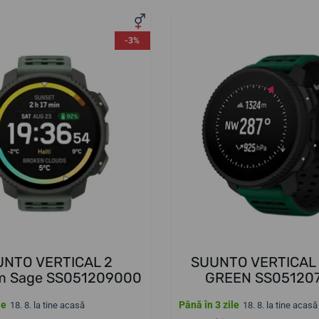
-3%
UNTO VERTICAL 2
SUUNTO VERTICAL 
um Sage SS051209000
GREEN SS05120
le
Până în 3 zile
18. 8. la tine acasă
18. 8. la tine acasă