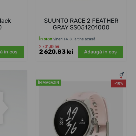
lack
SUUNTO RACE 2 FEATHER
0
GRAY SS051201000
În stoc
vineri 14. 8. la tine acasă
2 701,88 lei
2 620,83 lei
ă in coş
Adaugă in coş
ÎN MAGAZIN
-10%