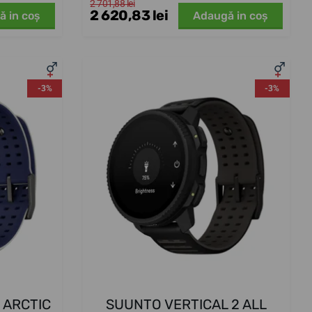
2 701,88 lei
2 620,83 lei
ă in coş
Adaugă in coş
-3%
-3%
 ARCTIC
SUUNTO VERTICAL 2 ALL