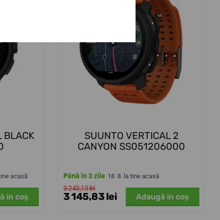
L BLACK
SUUNTO VERTICAL 2
0
CANYON SS051206000
Până în 3 zile
 tine acasă
18. 8. la tine acasă
3 243,13 lei
3 145,83 lei
ă in coş
Adaugă in coş