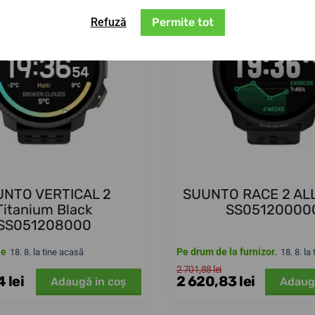
Refuză
Permite tot
UNTO VERTICAL 2
SUUNTO RACE 2 AL
Titanium Black
SS05120000
SS051208000
le
Pe drum de la furnizor.
18. 8. la tine acasă
18. 8. la
2 701,88 lei
 lei
2 620,83 lei
Adaugă in coş
Adaug