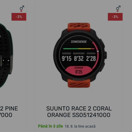
-3%
-3%
2 PINE
SUUNTO RACE 2 CORAL
7000
ORANGE SS051241000
Până în 3 zile
18. 8. la tine acasă