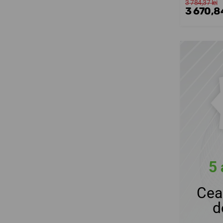
3 784,37 lei
3 670,84
5 
Cea
d