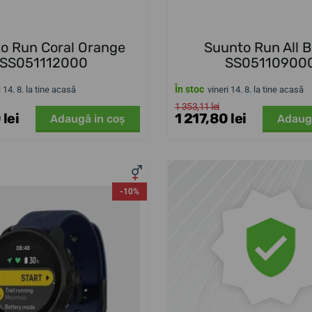
o Run Coral Orange
Suunto Run All B
SS051112000
SS05110900
În stoc
i 14. 8. la tine acasă
vineri 14. 8. la tine acasă
1 353,11 lei
 lei
1 217,80 lei
Adaugă in coş
Adaug
-10%