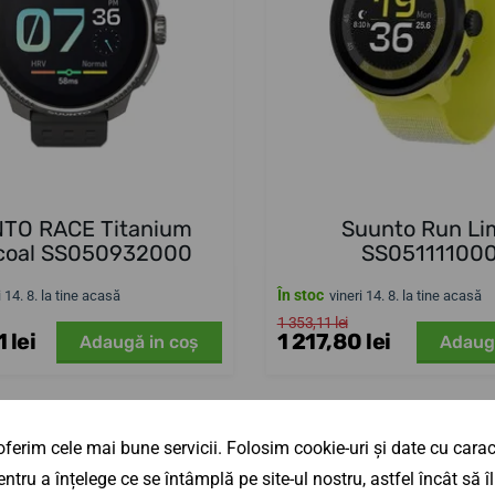
TO RACE Titanium
Suunto Run Li
coal SS050932000
SS05111100
În stoc
i 14. 8. la tine acasă
vineri 14. 8. la tine acasă
1 353,11 lei
 lei
1 217,80 lei
Adaugă in coş
Adaug
ferim cele mai bune servicii. Folosim cookie-uri și date cu caract
-3%
ntru a înțelege ce se întâmplă pe site-ul nostru, astfel încât să