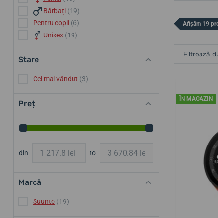
Bărbați
(19)
Pentru copii
(6)
Afișăm 19 pr
Unisex
(19)
Filtrează d
Stare
Cel mai vândut
(3)
ÎN MAGAZIN
Preț
din
to
Marcă
Suunto
(19)