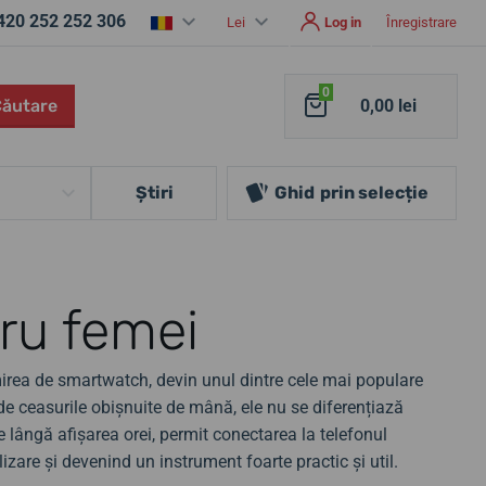
420 252 252 306
Lei
Log in
Înregistrare
0
Căutare
0,00 lei
Ştiri
Ghid
prin selecție
tru femei
mirea de smartwatch, devin unul dintre cele mai populare
 de ceasurile obișnuite de mână, ele nu se diferențiază
Pe lângă afișarea orei, permit conectarea la telefonul
ilizare și devenind un instrument foarte practic și util.