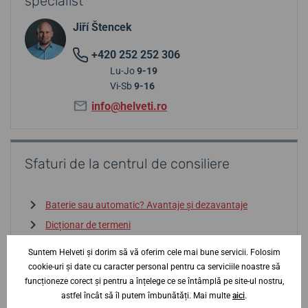
specialist
Jiří Štencek
+420 252 252 306
Lu-Jo
9-19
Vi-Sb
9-16
info@helveti.ro
Sfaturi de la centrul de consiliere
Baterie sau automatic? Avantaje și dezavantaje
Dicționar de termeni
La ce să fiți atenți la alegerea unui ceas?
Suntem Helveti și dorim să vă oferim cele mai bune servicii. Folosim
Rezistența la apă? Cum să vă orientați
cookie-uri și date cu caracter personal pentru ca serviciile noastre să
funcționeze corect și pentru a înțelege ce se întâmplă pe site-ul nostru,
Importul gri și contrafacerile — atenție
astfel încât să îl putem îmbunătăți. Mai multe
aici
.
Intrați în centrul de consiliere
↓