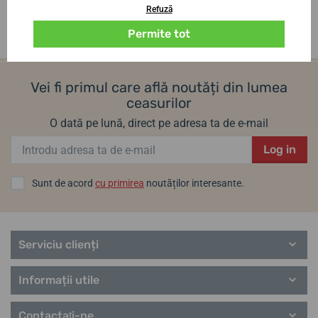
Refuză
Permite tot
Vei fi primul care află noutăți din lumea
ceasurilor
O dată pe lună, direct pe adresa ta de e-mail
Log in
Sunt de acord
cu primirea
noutăților interesante.
Serviciu clienți
Informații utile
Contactaţi-ne