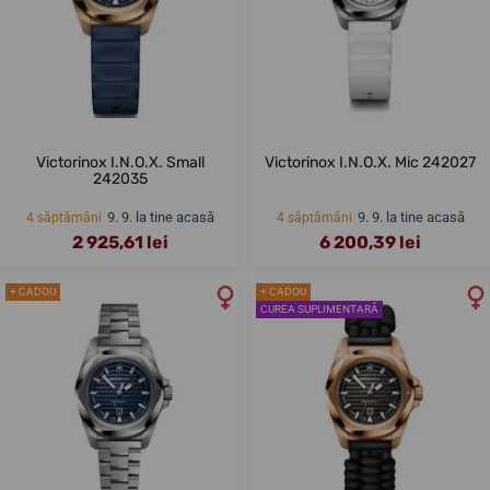
Victorinox I.N.O.X. Small
Victorinox I.N.O.X. Mic 242027
242035
9. 9. la tine acasă
9. 9. la tine acasă
4 săptămâni
4 săptămâni
2 925,61 lei
6 200,39 lei
+ CADOU
+ CADOU
CUREA SUPLIMENTARĂ