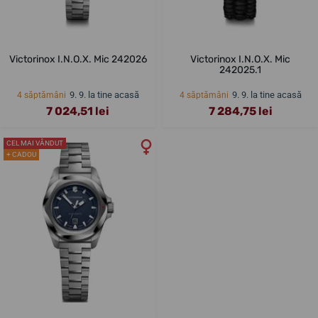
Victorinox I.N.O.X. Mic 242026
Victorinox I.N.O.X. Mic
242025.1
9. 9. la tine acasă
9. 9. la tine acasă
4 săptămâni
4 săptămâni
7 024,51 lei
7 284,75 lei
CEL MAI VÂNDUT
+ CADOU