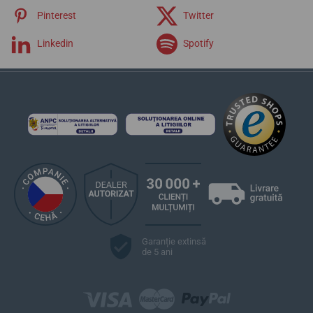
Pinterest
Twitter
Linkedin
Spotify
Garanție extinsă
de 5 ani