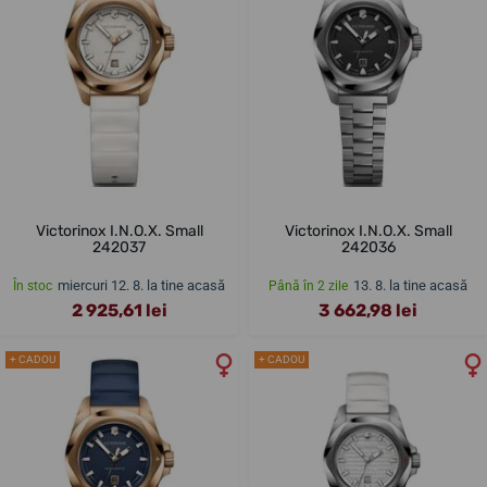
Victorinox I.N.O.X. Small
Victorinox I.N.O.X. Small
242037
242036
miercuri 12. 8. la tine acasă
13. 8. la tine acasă
În stoc
Până în 2 zile
2 925,61 lei
3 662,98 lei
+ CADOU
+ CADOU