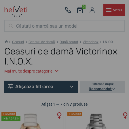
0
Menu
Ceasuri
Ceasuri de damă
După brand
Victorinox
I.N.O.X.
Ceasuri de damă Victorinox
I.N.O.X.
Mai multe despre categorie
Filtrează după:
Afișează filtrarea
Recomandat
Afișat 1 — 7 din
7
produse
+ CADOU
+ CADOU
ÎN MAGAZIN