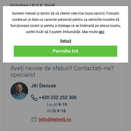
Victorinox I.N.O.X. Small
242038
Suntem Helveti și dorim să vă oferim cele mai bune servicii. Folosim
cookie-uri și date cu caracter personal pentru ca serviciile noastre să
9. 9. la tine acasă
4 săptămâni
funcționeze corect și pentru a înțelege ce se întâmplă pe site-ul nostru,
3 662,98 lei
astfel încât să îl putem îmbunătăți. Mai multe
aici
.
Refuză
Permite tot
Aveți nevoie de sfaturi? Contactați-ne?
specialist
Jiří Štencek
+420 252 252 306
Lu-Jo
9-19
Vi-Sb
9-16
info@helveti.ro