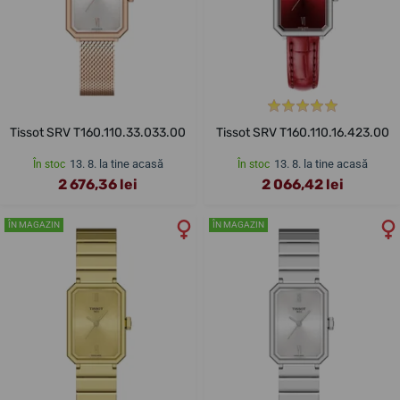
Tissot SRV T160.110.33.033.00
Tissot SRV T160.110.16.423.00
13. 8. la tine acasă
13. 8. la tine acasă
În stoc
În stoc
2 676,36 lei
2 066,42 lei
ÎN MAGAZIN
ÎN MAGAZIN