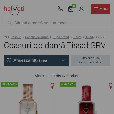
0
Menu
Ceasuri
Ceasuri de damă
După brand
Tissot
T-Lady
SRV
Ceasuri de damă Tissot SRV
Filtrează după:
Afișează filtrarea
Recomandat
Afișat 1 — 12 din
12
produse
ÎN MAGAZIN
ÎN MAGAZIN