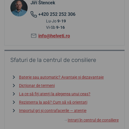
Jiří Štencek
+420 252 252 306
Lu-Jo
9-19
Vi-Sb
9-16
info@helveti.ro
Sfaturi de la centrul de consiliere
Baterie sau automatic? Avantaje și dezavantaje
Dicționar de termeni
La ce să fiți atenți la alegerea unui ceas?
Rezistența la apă? Cum să vă orientați
Importul gri și contrafacerile — atenție
Intrați în centrul de consiliere
↓