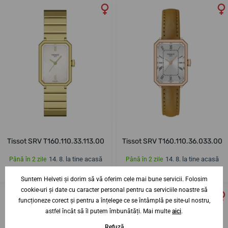
Tissot SRV T160.110.33.113.00
Tissot SRV T160.110.36.033.00
14. 8. la tine acasă
14. 8. la tine acasă
Până în 2 zile
Până în 2 zile
2 982,42 lei
2 337,75 lei
Suntem Helveti și dorim să vă oferim cele mai bune servicii. Folosim
cookie-uri și date cu caracter personal pentru ca serviciile noastre să
funcționeze corect și pentru a înțelege ce se întâmplă pe site-ul nostru,
astfel încât să îl putem îmbunătăți. Mai multe
aici
.
Refuză