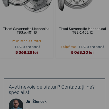
Tissot Savonnette Mechanical
Tissot Savonnette Mechanical
T83.6.401.13
T83.6.402.12
Pe drum de la furnizor.
11. 9. la tine acasă
11. 9. la tine acasă
4 săptămâni
5 068,20 lei
5 068,20 lei
Aveți nevoie de sfaturi? Contactați-ne?
specialist
Jiří Štencek