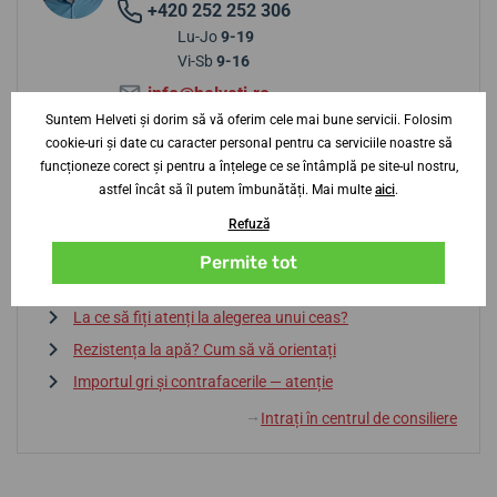
+420 252 252 306
Lu-Jo
9-19
Vi-Sb
9-16
info@helveti.ro
Suntem Helveti și dorim să vă oferim cele mai bune servicii. Folosim
cookie-uri și date cu caracter personal pentru ca serviciile noastre să
funcționeze corect și pentru a înțelege ce se întâmplă pe site-ul nostru,
Sfaturi de la centrul de consiliere
astfel încât să îl putem îmbunătăți. Mai multe
aici
.
Refuză
Baterie sau automatic? Avantaje și dezavantaje
Permite tot
Dicționar de termeni
La ce să fiți atenți la alegerea unui ceas?
Rezistența la apă? Cum să vă orientați
Importul gri și contrafacerile — atenție
Intrați în centrul de consiliere
↓