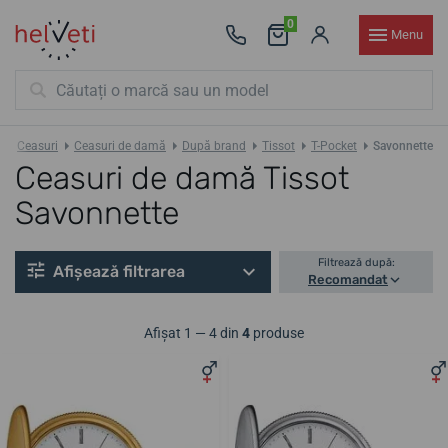
0
Menu
Ceasuri
Ceasuri de damă
După brand
Tissot
T-Pocket
Savonnette
Ceasuri de damă Tissot
Savonnette
Filtrează după:
Afișează filtrarea
Recomandat
Afișat 1 — 4 din
4
produse