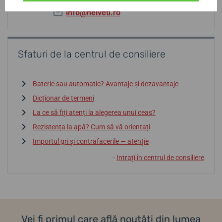
info@helveti.ro
Sfaturi de la centrul de consiliere
Baterie sau automatic? Avantaje și dezavantaje
Dicționar de termeni
La ce să fiți atenți la alegerea unui ceas?
Rezistența la apă? Cum să vă orientați
Importul gri și contrafacerile — atenție
Intrați în centrul de consiliere
↓
Vei fi primul care află noutăți din lumea