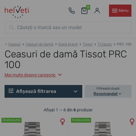
0
Menu
Ceasuri
Ceasuri de damă
După brand
Tissot
T-Classic
PRC 100
Ceasuri de damă Tissot PRC
100
Mai multe despre categorie
Filtrează după:
Afișează filtrarea
Recomandat
Afișat 1 — 6 din
6
produse
ÎN MAGAZIN
ÎN MAGAZIN