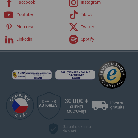
Facebook
Instagram
Youtube
Tiktok
Pinterest
Twitter
Linkedin
Spotify
Garanție extinsă
de 5 ani