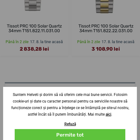
Tissot PRC 100 Solar Quartz
Tissot PRC 100 Solar Quartz
34mm T151.822.11.031.00
34mm T151.822.22.031.00
17. 8. la tine acasă
17. 8. la tine acasă
Până în 2 zile
Până în 2 zile
2 838,28 lei
3 108,90 lei
Aveți nevoie de sfaturi? Contactați-ne?
Suntem Helveti și dorim să vă oferim cele mai bune servicii. Folosim
specialist
cookie-uri și date cu caracter personal pentru ca serviciile noastre să
funcționeze corect și pentru a înțelege ce se întâmplă pe site-ul nostru,
Jiří Štencek
astfel încât să îl putem îmbunătăți. Mai multe
aici
.
+420 252 252 306
Refuză
Lu-Jo
9-19
Permite tot
Vi-Sb
9-16