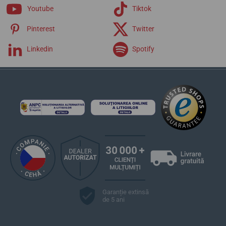
Youtube
Tiktok
Pinterest
Twitter
Linkedin
Spotify
Garanție extinsă
de 5 ani