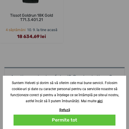
Tissot Goldrun 18K Gold
T71.3.401.21
10. 9. la tine acasă
4 săptămâni
18 634,69 lei
Aveți nevoie de sfaturi? Contactați-ne?
specialist
Suntem Helveti și dorim să vă oferim cele mai bune servicii. Folosim
cookie-uri și date cu caracter personal pentru ca serviciile noastre să
Jiří Štencek
funcționeze corect și pentru a înțelege ce se întâmplă pe site-ul nostru,
astfel încât să îl putem îmbunătăți. Mai multe
aici
.
+420 252 252 306
Refuză
Lu-Jo
9-19
Vi-Sb
9-16
Permite tot
info@helveti.ro