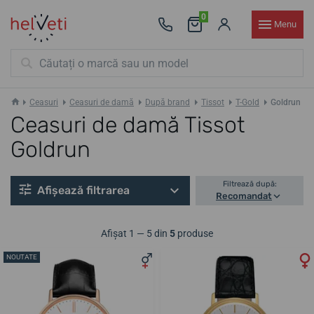
0
Menu
Ceasuri
Ceasuri de damă
După brand
Tissot
T-Gold
Goldrun
Ceasuri de damă Tissot
Goldrun
Filtrează după:
Afișează filtrarea
Recomandat
Afișat 1 — 5 din
5
produse
NOUTATE