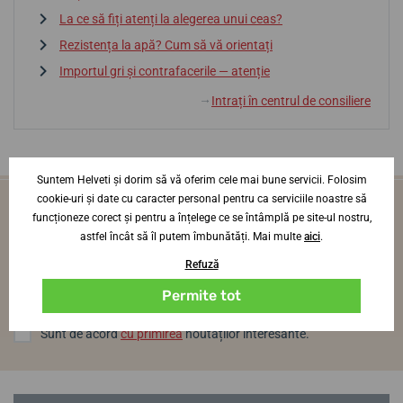
La ce să fiți atenți la alegerea unui ceas?
Rezistența la apă? Cum să vă orientați
Importul gri și contrafacerile — atenție
Intrați în centrul de consiliere
↓
Suntem Helveti și dorim să vă oferim cele mai bune servicii. Folosim
cookie-uri și date cu caracter personal pentru ca serviciile noastre să
Vei fi primul care află noutăți din lumea
funcționeze corect și pentru a înțelege ce se întâmplă pe site-ul nostru,
ceasurilor
astfel încât să îl putem îmbunătăți. Mai multe
aici
.
O dată pe lună, direct pe adresa ta de e-mail
Refuză
Log in
Permite tot
Sunt de acord
cu primirea
noutăților interesante.