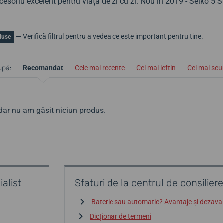
cesoriu excelent pentru viața de zi cu zi. Nou în 2019 - Seiko 5 S
— Verifică filtrul pentru a vedea ce este important pentru tine.
duse
upă:
Recomandat
Cele mai recente
Cel mai ieftin
Cel mai sc
 dar nu am găsit niciun produs.
alist
Sfaturi de la centrul de consiliere
Baterie sau automatic? Avantaje și dezava
Dicționar de termeni