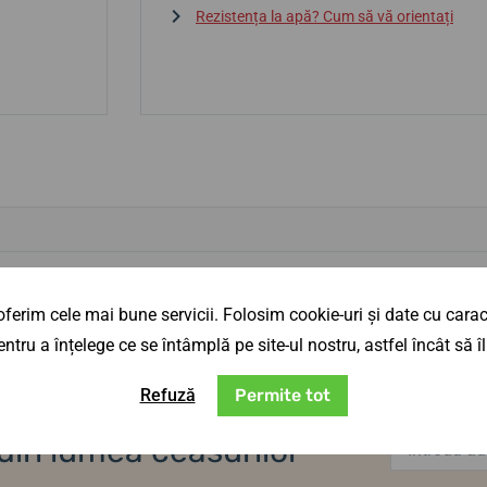
Rezistența la apă? Cum să vă orientați
ti?
Share your opinion on
Facebook
,
Google
,
Trust
ferim cele mai bune servicii. Folosim cookie-uri și date cu caract
ntru a înțelege ce se întâmplă pe site-ul nostru, astfel încât să
Refuză
Permite tot
i din lumea ceasurilor