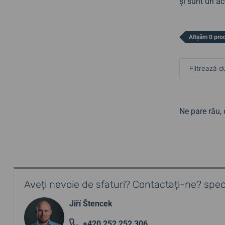
și sunt un ac
Afișăm 0 pro
Filtrează d
Ne pare rău,
Aveți nevoie de sfaturi? Contactați-ne? speci
Jiří Štencek
+420 252 252 306