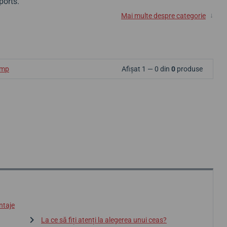
ports.
↓
Mai multe despre categorie
ump
Afișat 1 — 0 din
0
produse
ntaje
La ce să fiți atenți la alegerea unui ceas?