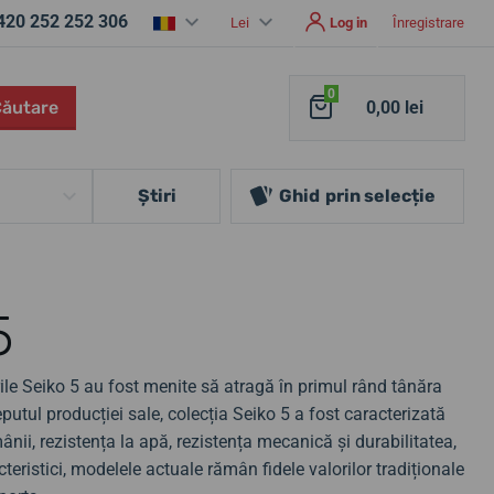
420 252 252 306
Lei
Log in
Înregistrare
0
Căutare
0,00 lei
Ştiri
Ghid
prin selecție
5
rile Seiko 5 au fost menite să atragă în primul rând tânăra
eputul producției sale, colecția Seiko 5 a fost caracterizată
ânii, rezistența la apă, rezistența mecanică și durabilitatea,
eristici, modelele actuale rămân fidele valorilor tradiționale