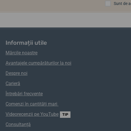
Sunt de 
Informații utile
Mărcile noastre
Avantajele cumpărăturilor la noi
Despre noi
Carieră
Întrebări frecvente
Comenzi
în
cantități
mari
Videorecenzii pe YouTube
TIP
Consultanță