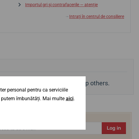
Importul gri și contrafacerile — atenție
Intrați în centrul de consiliere
↓
edShops
or
TrustPilot
. You'll help others.
er personal pentru ca serviciile
 îl putem îmbunătăți. Mai multe
aici
.
Log in