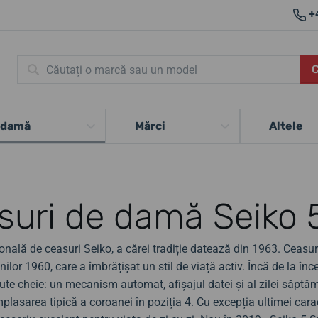
+
 damă
Mărci
Altele
suri de damă Seiko 
țională de ceasuri Seiko, a cărei tradiție datează din 1963. Ceasu
nilor 1960, care a îmbrățișat un stil de viață activ. Încă de la înc
bute cheie: un mecanism automat, afișajul datei și al zilei săptăm
lasarea tipică a coroanei în poziția 4. Cu excepția ultimei caract