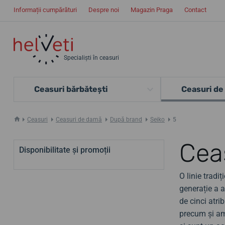
Informații cumpărături
Despre noi
Magazin Praga
Contact
Specialiști în ceasuri
Ceasuri bărbătești
Ceasuri de
Ceasuri
Ceasuri de damă
După brand
Seiko
5
Cea
Disponibilitate și promoții
O linie tradi
generație a a
de cinci atri
precum și amp