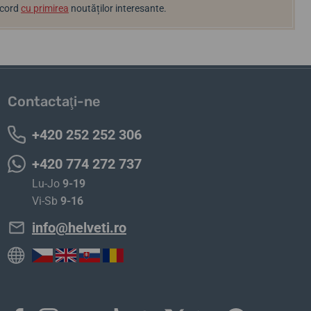
acord
cu primirea
noutăților interesante.
Contactaţi-ne
+420 252 252 306
+420 774 272 737
Lu-Jo
9-19
Vi-Sb
9-16
info@helveti.ro