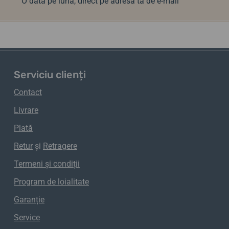
O dată pe lună, direct pe adresa ta de e-mail
Serviciu clienți
Contact
Livrare
Plată
Retur
și
Retragere
Termeni și condiții
Program de loialitate
Garanție
Service