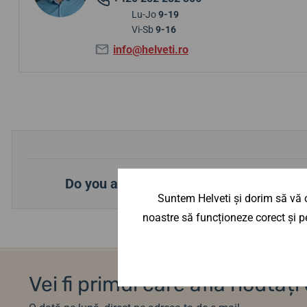
Lu-Jo
9-19
Vi-Sb
9-16
info@helveti.ro
Do you already have a watch from Helve
Suntem Helveti și dorim să vă o
noastre să funcționeze corect și pe
Vei fi primul care află noutăț