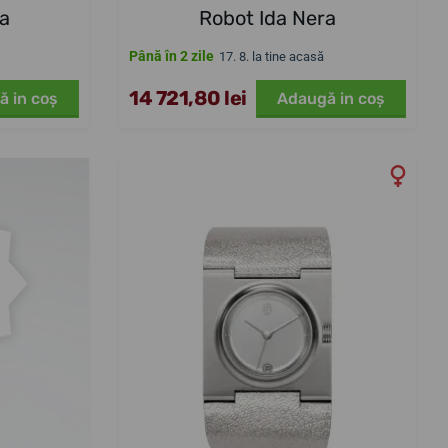
sa
Robot Ida Nera
Până în 2 zile
17. 8. la tine acasă
14 721,80 lei
ă in coş
Adaugă in coş