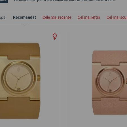
upă:
Recomandat
Cele mai recente
Cel mai ieftin
Cel mai sc