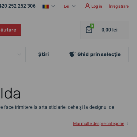
420 252 252 306
Lei
Log in
Înregistrare
0
Căutare
0,00 lei
Ştiri
Ghid
prin selecție
Ida
 face trimitere la arta sticlariei cehe și la designul de
↓
Mai multe despre categorie