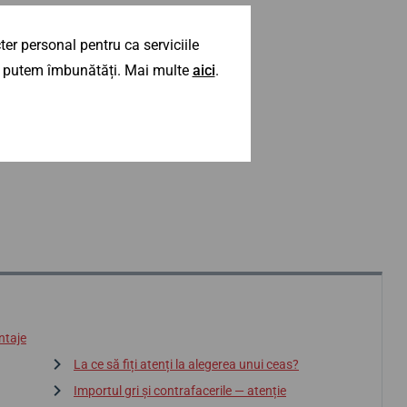
er personal pentru ca serviciile
 îl putem îmbunătăți. Mai multe
aici
.
ntaje
La ce să fiți atenți la alegerea unui ceas?
Importul gri și contrafacerile — atenție