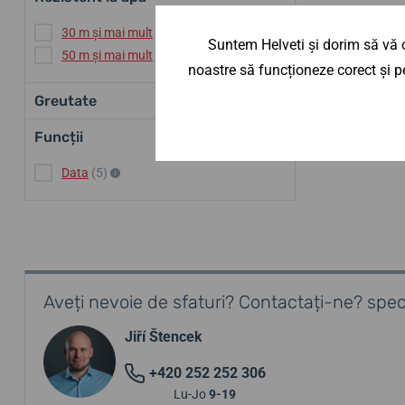
30 m și mai mult
(5)
Suntem Helveti și dorim să vă o
50 m și mai mult
(5)
noastre să funcționeze corect și pe
Greutate
Funcții
Data
(5)
Aveți nevoie de sfaturi? Contactați-ne? speci
Jiří Štencek
+420 252 252 306
Lu-Jo
9-19