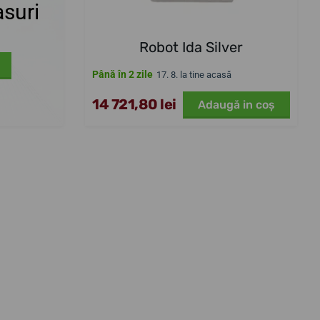
suri
Robot Ida Silver
Până în 2 zile
17. 8. la tine acasă
14 721,80 lei
Adaugă in coş