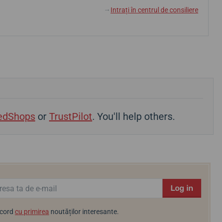
Intrați în centrul de consiliere
↓
edShops
or
TrustPilot
. You'll help others.
Log in
acord
cu primirea
noutăților interesante.