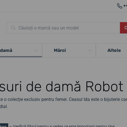
+
 damă
Mărci
Altele
suri de damă Robot 
e o colecție exclusiv pentru femei. Ceasul Ida este o bijuterie care
ial.
— Verifică filtrul pentru a vedea ce este important pentru tine.
duse