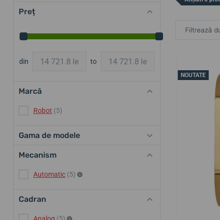
Preț
Filtrează d
din
to
NOUTATE
Marcă
Robot
(5)
Gama de modele
Mecanism
Automatic
(5)
Cadran
Analog
(5)