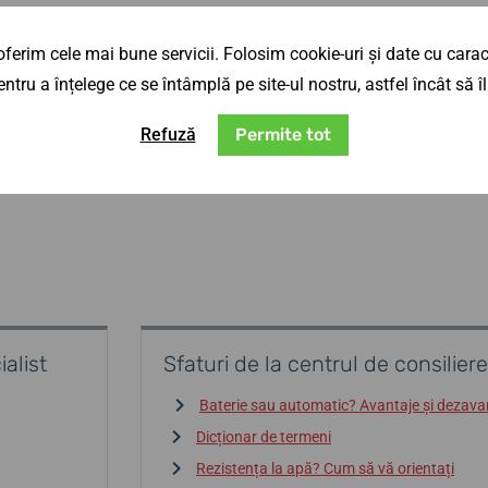
ferim cele mai bune servicii. Folosim cookie-uri și date cu caract
ntru a înțelege ce se întâmplă pe site-ul nostru, astfel încât să
Refuză
Permite tot
alist
Sfaturi de la centrul de consiliere
Baterie sau automatic? Avantaje și dezava
Dicționar de termeni
Rezistența la apă? Cum să vă orientați