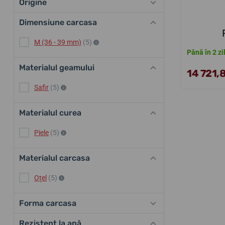
Origine
Dimensiune carcasa
M (36 - 39 mm)
(5)
Până în 2 zi
Materialul geamului
14 721,8
Safir
(5)
Materialul curea
Piele
(5)
Materialul carcasa
Oțel
(5)
Forma carcasa
Rezistent la apă