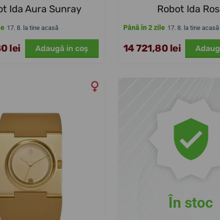
t Ida Aura Sunray
Robot Ida Ro
le
Până în 2 zile
17. 8. la tine acasă
17. 8. la tine acasă
0 lei
14 721,80 lei
Adaugă in coş
Adaug
În stoc