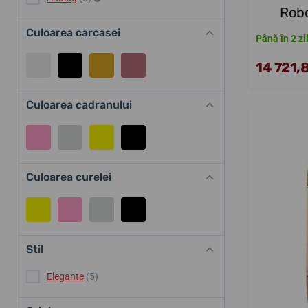
Robo
Culoarea carcasei
Până în 2 zi
14 721,8
Culoarea cadranului
Culoarea curelei
Stil
Elegante
(5)