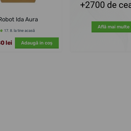
+2700 de cea
Robot Ida Aura
Află mai multe
le
17. 8. la tine acasă
0 lei
Adaugă in coş