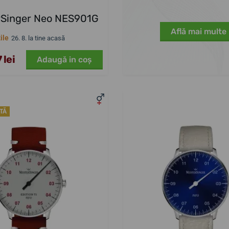
rSinger Neo NES901G
Află mai multe
ile
26. 8. la tine acasă
 lei
Adaugă in coş
ATĂ