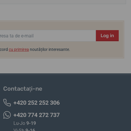
Log in
acord
cu primirea
noutăților interesante.
Contactaţi-ne
+420 252 252 306
+420 774 272 737
Lu-Jo
9-19
Vi-Sb
9-16