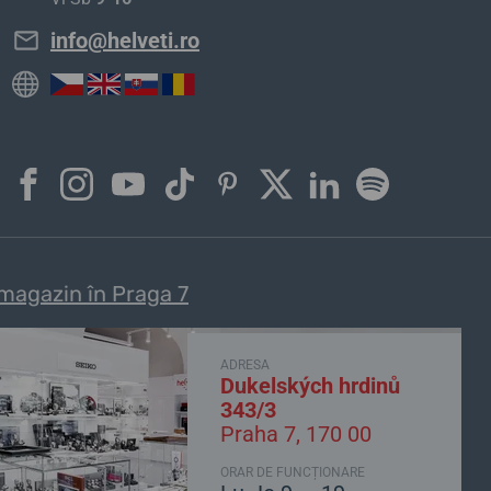
info@helveti.ro
magazin în Praga 7
ADRESA
Dukelských hrdinů
343/3
Praha 7, 170 00
ORAR DE FUNCȚIONARE