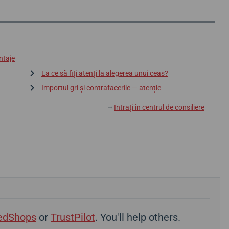
ntaje
La ce să fiți atenți la alegerea unui ceas?
Importul gri și contrafacerile — atenție
Intrați în centrul de consiliere
↓
edShops
or
TrustPilot
. You'll help others.