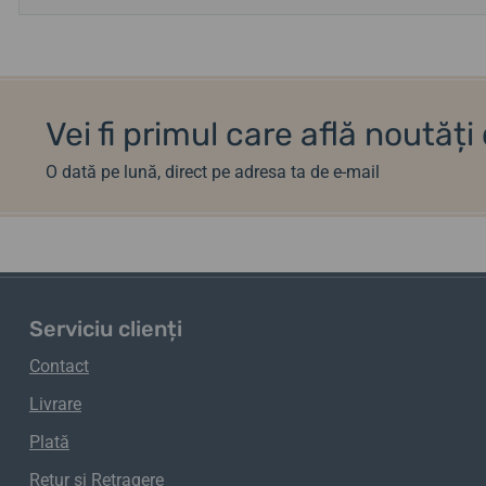
Vei fi primul care află noutăț
O dată pe lună, direct pe adresa ta de e-mail
Serviciu clienți
Contact
Livrare
Plată
Retur
și
Retragere