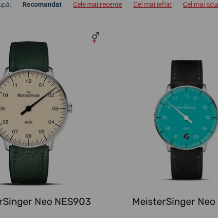
upă:
Recomandat
Cele mai recente
Cel mai ieftin
Cel mai sc
rSinger Neo NES903
MeisterSinger Neo