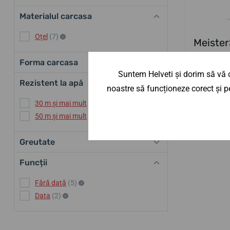
Materialul carcasa
Oțel
(7)
Meister
Forma carcasa
Până într-
Suntem Helveti și dorim să vă o
11 993,9
Rezistent la apă
noastre să funcționeze corect și pe
30 m și mai mult
(7)
50 m și mai mult
(5)
Greutate
Funcții
Fără dată
(5)
Data
(2)