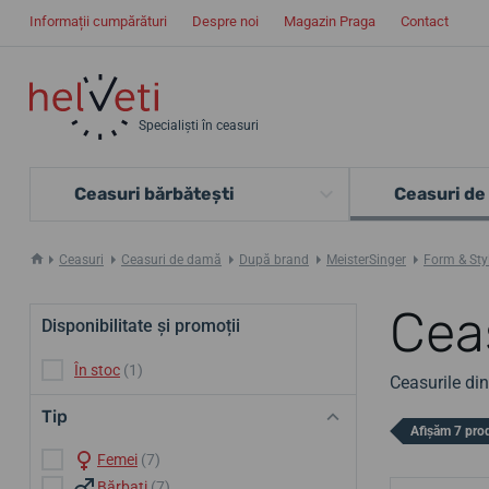
Informații cumpărături
Despre noi
Magazin Praga
Contact
Specialiști în ceasuri
Ceasuri bărbătești
Ceasuri de
Ceasuri
Ceasuri de damă
După brand
MeisterSinger
Form & Sty
Cea
Disponibilitate și promoții
În stoc
(1)
Ceasurile di
Tip
Afișăm 7 pro
Femei
(7)
Bărbați
(7)