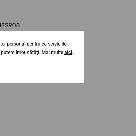
 NES908
să
er personal pentru ca serviciile
ă in coş
 îl putem îmbunătăți. Mai multe
aici
.