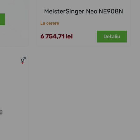
MeisterSinger Neo NE908N
La cerere
6 754,71 lei
Detaliu