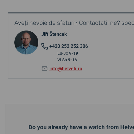
Aveți nevoie de sfaturi? Contactați-ne? speci
Jiří Štencek
+420 252 252 306
Lu-Jo
9-19
Vi-Sb
9-16
info@helveti.ro
Do you already have a watch from Helve