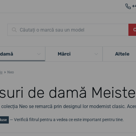
+
 damă
Mărci
Altele
le
Neo
suri de damă Meiste
n colecția Neo se remarcă prin designul lor modernist clasic. Ac
— Verifică filtrul pentru a vedea ce este important pentru tine.
duse