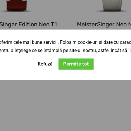
Singer Edition Neo T1
MeisterSinger Neo
o săptămână
Până în 10 zile
25. 8. la tine acasă
26. 8. la tine aca
ferim cele mai bune servicii. Folosim cookie-uri și date cu caract
4 lei
9 915,57 lei
Adaugă in coş
Adaug
ntru a înțelege ce se întâmplă pe site-ul nostru, astfel încât să
Refuză
Permite tot