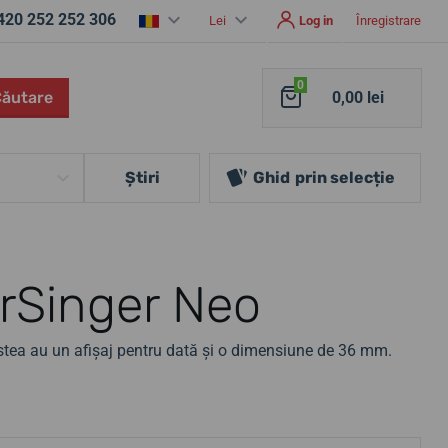
420 252 252 306
Lei
Log in
Înregistrare
0
Căutare
0,00 lei
Ştiri
Ghid
prin selecție
rSinger Neo
estea au un afișaj pentru dată și o dimensiune de 36 mm.