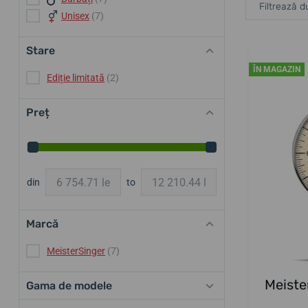
Filtrează d
Unisex
(7)
Stare
ÎN MAGAZIN
Ediție limitată
(2)
Preț
din
to
Marcă
MeisterSinger
(7)
Meiste
Gama de modele