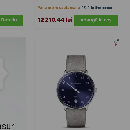
Până într-o săptămână
25. 8. la tine acasă
12 210,44 lei
Detaliu
Adaugă in coş
suri