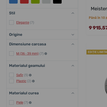
Meiste
Stil
Până în 10 z
Elegante
(7)
9 915,57
Origine
Dimensiune carcasa
EDIȚIE LIMIT
M (36 - 39 mm)
(7)
Materialul geamului
Safir
(5)
Plastic
(2)
Materialul curea
Piele
(7)