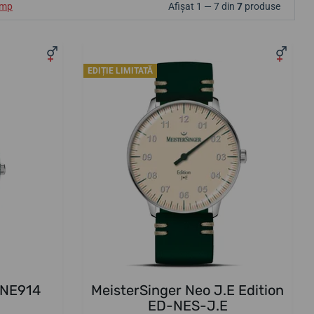
ump
Afișat 1 — 7 din
7
produse
EDIȚIE LIMITATĂ
 NE914
MeisterSinger Neo J.E Edition
ED-NES-J.E