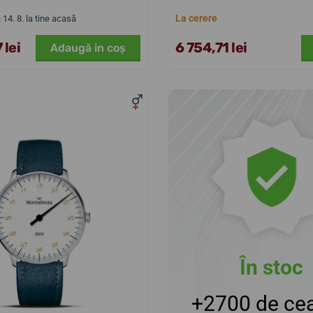
La cerere
i 14. 8. la tine acasă
 lei
6 754,71 lei
Adaugă in coş
În stoc
+2700 de cea