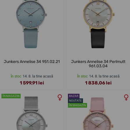
Junkers Annelise 34 951.02.21
Junkers Annelise 34 Perlmutt
961.03.04
14. 8. la tine acasă
14. 8. la tine acasă
În stoc
În stoc
1 599,91 lei
1 838,06 lei
ÎN MAGAZIN
BAZAR
NOUTATE
ÎN MAGAZIN