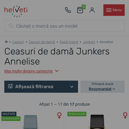
0
Menu
Ceasuri
Ceasuri de damă
După brand
Junkers
Annelise
Ceasuri de damă Junkers
Annelise
Mai multe despre categorie
Filtrează după:
Afișează filtrarea
Recomandat
Afișat 1 — 17 din
17
produse
NOUTATE
ÎN MAGAZIN
ÎN MAGAZIN