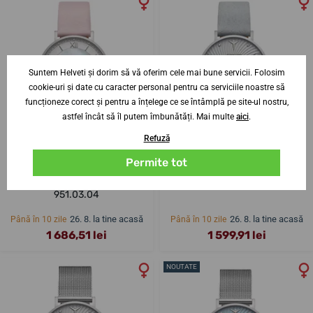
Suntem Helveti și dorim să vă oferim cele mai bune servicii. Folosim
cookie-uri și date cu caracter personal pentru ca serviciile noastre să
funcționeze corect și pentru a înțelege ce se întâmplă pe site-ul nostru,
astfel încât să îl putem îmbunătăți. Mai multe
aici
.
Refuză
Permite tot
Junkers Annelise 34 Perlmutt
Junkers Annelise 34 951.02.17
951.03.04
26. 8. la tine acasă
26. 8. la tine acasă
Până în 10 zile
Până în 10 zile
1 686,51 lei
1 599,91 lei
NOUTATE