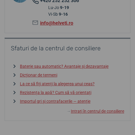
+420 252 252 306
Lu-Jo
9-19
Vi-Sb
9-16
info@helveti.ro
Sfaturi de la centrul de consiliere
Baterie sau automatic? Avantaje și dezavantaje
Dicționar de termeni
La ce să fiți atenți la alegerea unui ceas?
Rezistența la apă? Cum să vă orientați
Importul gri și contrafacerile — atenție
Intrați în centrul de consiliere
↓