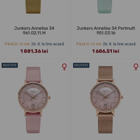
Junkers Annelise 34
Junkers Annelise 34 Perlmutt
961.02.11.M
951.03.16
26. 8. la tine acasă
26. 8. la tine acasă
Până în 10 zile
Până în 10 zile
1 881,36 lei
1 686,51 lei
NOUTATE
NOUTATE