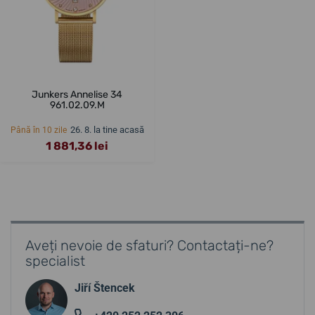
Junkers Annelise 34
961.02.09.M
26. 8. la tine acasă
Până în 10 zile
1 881,36 lei
Aveți nevoie de sfaturi? Contactați-ne?
specialist
Jiří Štencek