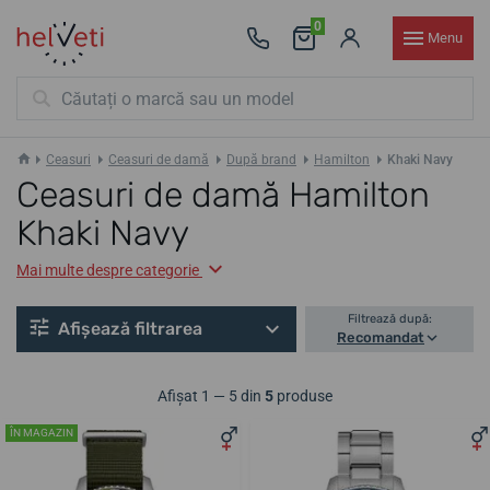
0
Menu
Ceasuri
Ceasuri de damă
După brand
Hamilton
Khaki Navy
Ceasuri de damă Hamilton
Khaki Navy
Mai multe despre categorie
Filtrează după:
Afișează filtrarea
Recomandat
Afișat 1 — 5 din
5
produse
ÎN MAGAZIN