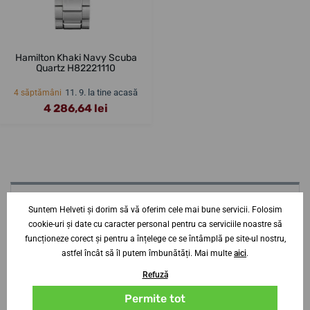
Hamilton Khaki Navy Scuba
Quartz H82221110
11. 9. la tine acasă
4 săptămâni
4 286,64 lei
Aveți nevoie de sfaturi? Contactați-ne?
Suntem Helveti și dorim să vă oferim cele mai bune servicii. Folosim
specialist
cookie-uri și date cu caracter personal pentru ca serviciile noastre să
funcționeze corect și pentru a înțelege ce se întâmplă pe site-ul nostru,
Jiří Štencek
astfel încât să îl putem îmbunătăți. Mai multe
aici
.
+420 252 252 306
Refuză
Lu-Jo
9-19
Permite tot
Vi-Sb
9-16