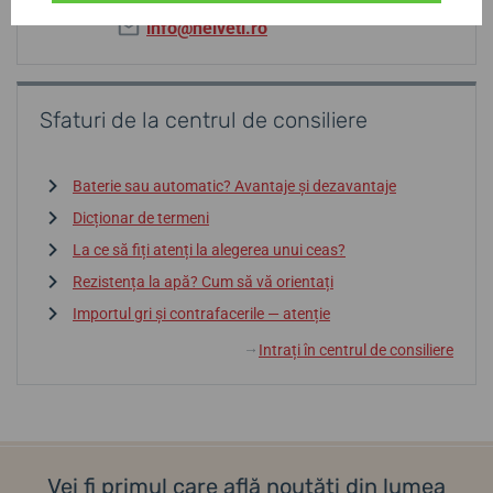
info@helveti.ro
Sfaturi de la centrul de consiliere
Baterie sau automatic? Avantaje și dezavantaje
Dicționar de termeni
La ce să fiți atenți la alegerea unui ceas?
Rezistența la apă? Cum să vă orientați
Importul gri și contrafacerile — atenție
Intrați în centrul de consiliere
↓
Vei fi primul care află noutăți din lumea