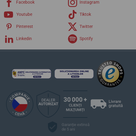
Facebook
Instagram
Youtube
Tiktok
Pinterest
Twitter
Linkedin
Spotify
Garanție extinsă
de 5 ani