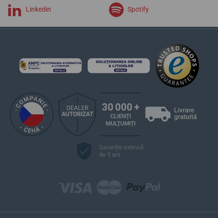
Linkedin
Spotify
Garanție extinsă
de 5 ani