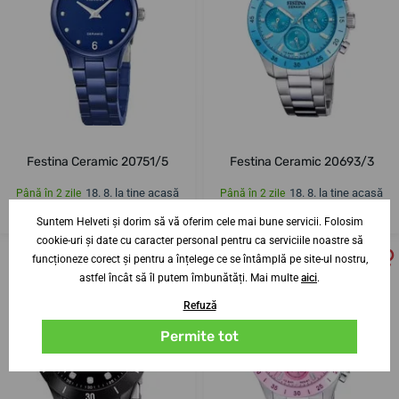
Festina Ceramic 20751/5
Festina Ceramic 20693/3
18. 8. la tine acasă
18. 8. la tine acasă
Până în 2 zile
Până în 2 zile
841,08 lei
862,70 lei
Suntem Helveti și dorim să vă oferim cele mai bune servicii. Folosim
cookie-uri și date cu caracter personal pentru ca serviciile noastre să
funcționeze corect și pentru a înțelege ce se întâmplă pe site-ul nostru,
astfel încât să îl putem îmbunătăți. Mai multe
aici
.
Refuză
Permite tot