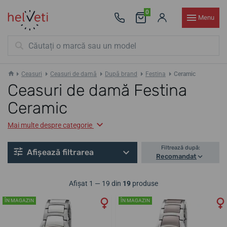
0
Menu
Ceasuri
Ceasuri de damă
După brand
Festina
Ceramic
Ceasuri de damă Festina
Ceramic
Mai multe despre categorie
Filtrează după:
Afișează filtrarea
Recomandat
Afișat 1 — 19 din
19
produse
ÎN MAGAZIN
ÎN MAGAZIN