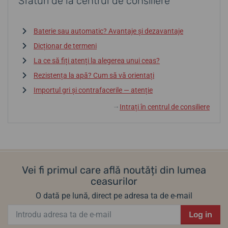
Sfaturi de la centrul de consiliere
Baterie sau automatic? Avantaje și dezavantaje
Dicționar de termeni
La ce să fiți atenți la alegerea unui ceas?
Rezistența la apă? Cum să vă orientați
Importul gri și contrafacerile — atenție
Intrați în centrul de consiliere
↓
Vei fi primul care află noutăți din lumea
ceasurilor
O dată pe lună, direct pe adresa ta de e-mail
Log in