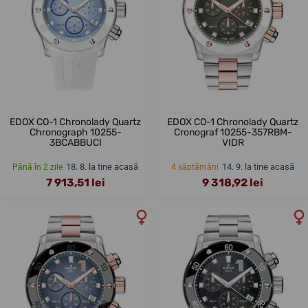
EDOX CO-1 Chronolady Quartz
EDOX CO-1 Chronolady Quartz
Chronograph 10255-
Cronograf 10255-357RBM-
3BCABBUCI
VIDR
18. 8. la tine acasă
14. 9. la tine acasă
Până în 2 zile
4 săptămâni
7 913,51 lei
9 318,92 lei