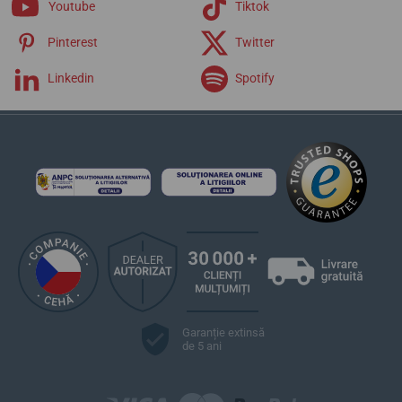
Youtube
Tiktok
Pinterest
Twitter
Linkedin
Spotify
Garanție extinsă
de 5 ani