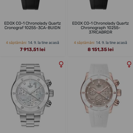
EDOX CO-1 Chronolady Quartz
EDOX CO-1 Chronolady Quartz
Cronograf 10255-3CA-BUIDN
Chronograph 10255-
37RCABRDR
14. 9. la tine acasă
14. 9. la tine acasă
4 săptămâni
4 săptămâni
7 913,51 lei
8 151,35 lei