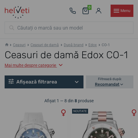
0
Menu
Ceasuri
Ceasuri de damă
După brand
Edox
CO-1
Ceasuri de damă Edox CO-1
Mai multe despre categorie
Filtrează după:
Afișează filtrarea
Recomandat
Afișat 1 — 8 din
8
produse
NOUTATE