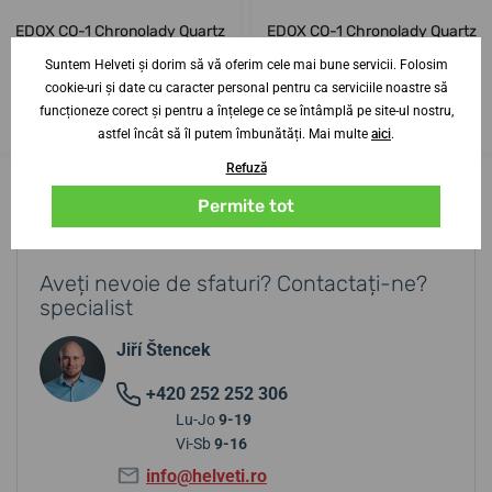
EDOX CO-1 Chronolady Quartz
EDOX CO-1 Chronolady Quartz
Chronograph 10255-3BM-
Chronograph 10255-
NADN
37RBCABBE
Suntem Helveti și dorim să vă oferim cele mai bune servicii. Folosim
cookie-uri și date cu caracter personal pentru ca serviciile noastre să
14. 9. la tine acasă
14. 9. la tine acasă
4 săptămâni
4 săptămâni
funcționeze corect și pentru a înțelege ce se întâmplă pe site-ul nostru,
8 735,14 lei
8 151,35 lei
astfel încât să îl putem îmbunătăți. Mai multe
aici
.
Refuză
Permite tot
Aveți nevoie de sfaturi? Contactați-ne?
specialist
Jiří Štencek
+420 252 252 306
Lu-Jo
9-19
Vi-Sb
9-16
info@helveti.ro