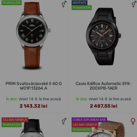
ÎN MAGAZIN
NOUTATE
ÎN MAGAZIN
PRIM Svatováclavské II 40 Q
Casio Edifice Automatic EFK-
W01P.13264.A
200XPB-1AER
vineri 14. 8. la tine acasă
vineri 14. 8. la tine acasă
În stoc
În stoc
2 143,32 lei
2 487,55 lei
CEL MAI VÂNDUT
CUREA SUPLIMENTARĂ
ÎN MAGAZIN
CEL MAI VÂNDUT
ÎN MAGAZIN