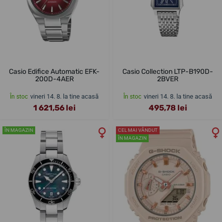
Casio Edifice Automatic EFK-
Casio Collection LTP-B190D-
200D-4AER
2BVER
vineri 14. 8. la tine acasă
vineri 14. 8. la tine acasă
În stoc
În stoc
1 621,56 lei
495,78 lei
ÎN MAGAZIN
CEL MAI VÂNDUT
ÎN MAGAZIN