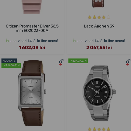
Citizen Promaster Diver 36,5
Laco Aachen 39
mm EO2023-00A
vineri 14. 8. la tine acasă
vineri 14. 8. la tine acasă
În stoc
În stoc
1 602,08 lei
2 067,55 lei
NOUTATE
ÎN MAGAZIN
ÎN MAGAZIN