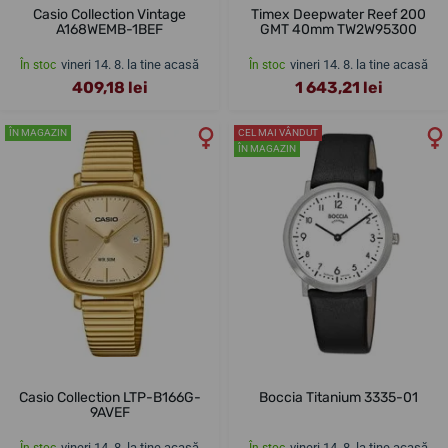
Casio Collection Vintage
Timex Deepwater Reef 200
A168WEMB-1BEF
GMT 40mm TW2W95300
vineri 14. 8. la tine acasă
vineri 14. 8. la tine acasă
În stoc
În stoc
409,18 lei
1 643,21 lei
ÎN MAGAZIN
CEL MAI VÂNDUT
ÎN MAGAZIN
Casio Collection LTP-B166G-
Boccia Titanium 3335-01
9AVEF
vineri 14. 8. la tine acasă
vineri 14. 8. la tine acasă