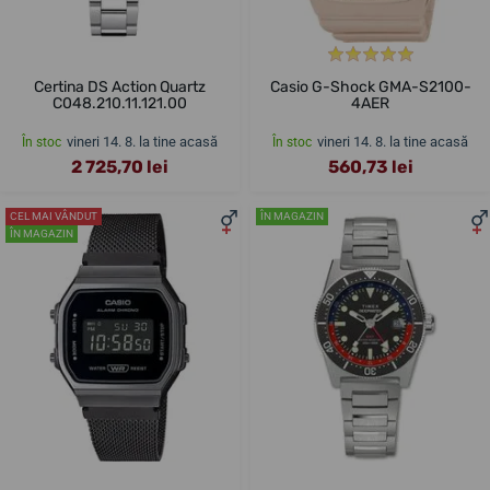
Certina DS Action Quartz
Casio G-Shock GMA-S2100-
C048.210.11.121.00
4AER
vineri 14. 8. la tine acasă
vineri 14. 8. la tine acasă
În stoc
În stoc
2 725,70 lei
560,73 lei
CEL MAI VÂNDUT
ÎN MAGAZIN
ÎN MAGAZIN