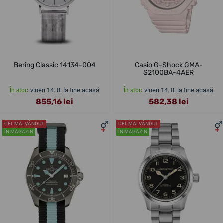
Bering Classic 14134-004
Casio G-Shock GMA-
S2100BA-4AER
vineri 14. 8. la tine acasă
vineri 14. 8. la tine acasă
În stoc
În stoc
855,16 lei
582,38 lei
CEL MAI VÂNDUT
CEL MAI VÂNDUT
ÎN MAGAZIN
ÎN MAGAZIN