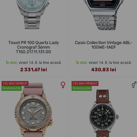
Tissot PR 100 Quartz Lady
Casio Collection Vintage ABL-
Cronograf 36mm
100WE-1AEF
T150.217.11.131.00
vineri 14. 8. la tine acasă
vineri 14. 8. la tine acasă
În stoc
În stoc
2 331,67 lei
430,83 lei
CEL MAI VÂNDUT
CEL MAI VÂNDUT
ÎN MAGAZIN
ÎN MAGAZIN