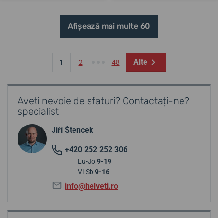
Afișează mai multe 60
Alte
1
2
48
Aveți nevoie de sfaturi? Contactați-ne?
specialist
Jiří Štencek
+420 252 252 306
Lu-Jo
9-19
Vi-Sb
9-16
info@helveti.ro