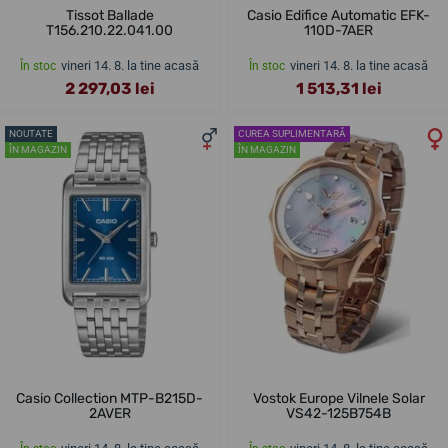
Tissot Ballade
Casio Edifice Automatic EFK-
T156.210.22.041.00
110D-7AER
vineri 14. 8. la tine acasă
vineri 14. 8. la tine acasă
În stoc
În stoc
2 297,03 lei
1 513,31 lei
NOUTATE
CUREA SUPLIMENTARĂ
ÎN MAGAZIN
ÎN MAGAZIN
Casio Collection MTP-B215D-
Vostok Europe Vilnele Solar
2AVER
VS42-125B754B