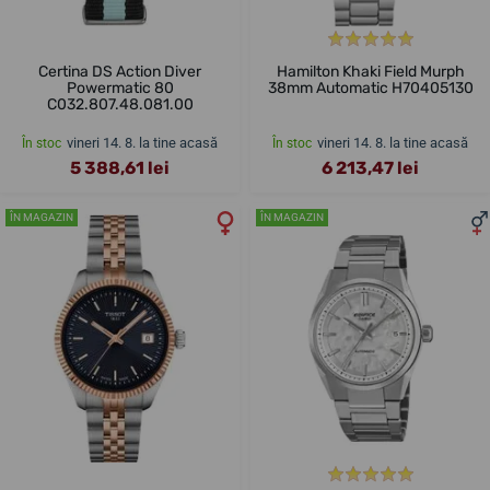
Certina DS Action Diver
Hamilton Khaki Field Murph
Powermatic 80
38mm Automatic H70405130
C032.807.48.081.00
vineri 14. 8. la tine acasă
vineri 14. 8. la tine acasă
În stoc
În stoc
5 388,61 lei
6 213,47 lei
ÎN MAGAZIN
ÎN MAGAZIN