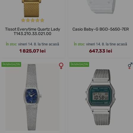
Tissot Everytime Quartz Lady
Casio Baby-G BGD-5650-7ER
T143.210.33.021.00
vineri 14. 8. la tine acasă
vineri 14. 8. la tine acasă
În stoc
În stoc
1 825,07 lei
647,33 lei
ÎN MAGAZIN
ÎN MAGAZIN