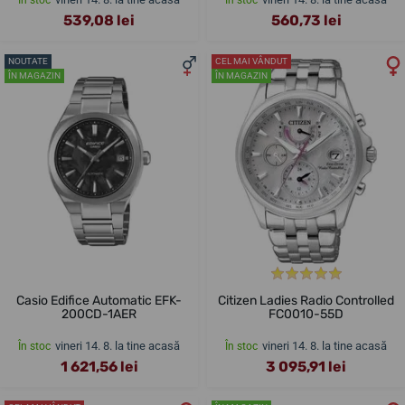
În stoc
În stoc
539,08 lei
560,73 lei
NOUTATE
CEL MAI VÂNDUT
ÎN MAGAZIN
ÎN MAGAZIN
Casio Edifice Automatic EFK-
Citizen Ladies Radio Controlled
200CD-1AER
FC0010-55D
vineri 14. 8. la tine acasă
vineri 14. 8. la tine acasă
În stoc
În stoc
1 621,56 lei
3 095,91 lei