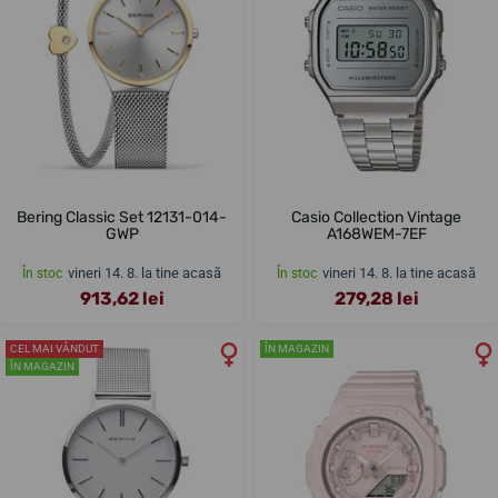
Bering Classic Set 12131-014-
Casio Collection Vintage
GWP
A168WEM-7EF
vineri 14. 8. la tine acasă
vineri 14. 8. la tine acasă
În stoc
În stoc
913,62 lei
279,28 lei
CEL MAI VÂNDUT
ÎN MAGAZIN
ÎN MAGAZIN