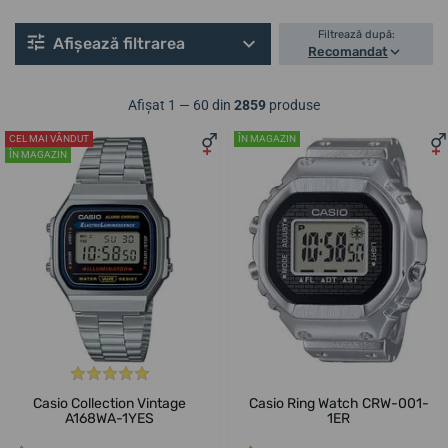
Filtrează după:
Afișează filtrarea
Recomandat
Afișat 1 — 60 din
2859
produse
CEL MAI VÂNDUT
ÎN MAGAZIN
ÎN MAGAZIN
Casio Collection Vintage
Casio Ring Watch CRW-001-
A168WA-1YES
1ER