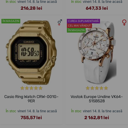
vineri 14. 8. la tine acasă
vineri 14. 8. la tine acasă
În stoc
În stoc
216,28 lei
647,33 lei
ÎN MAGAZIN
CUREA SUPLIMENTARĂ
CEL MAI VÂNDUT
ÎN MAGAZIN
Casio Ring Watch CRW-001G-
Vostok Europe Undine VK64-
9ER
515B528
vineri 14. 8. la tine acasă
vineri 14. 8. la tine acasă
În stoc
În stoc
755,57 lei
2 162,81 lei