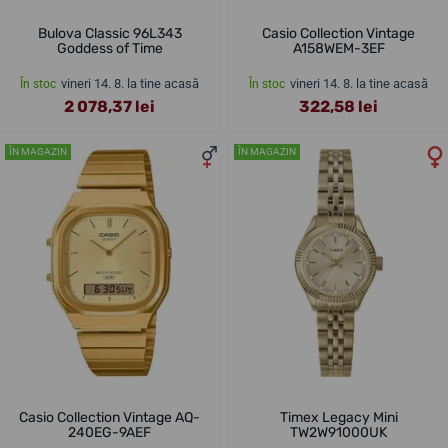
Bulova Classic 96L343
Casio Collection Vintage
Goddess of Time
A158WEM-3EF
vineri 14. 8. la tine acasă
vineri 14. 8. la tine acasă
În stoc
În stoc
2 078,37 lei
322,58 lei
ÎN MAGAZIN
ÎN MAGAZIN
Casio Collection Vintage AQ-
Timex Legacy Mini
240EG-9AEF
TW2W91000UK