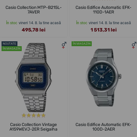
Casio Collection MTP-B215L-
Casio Edifice Automatic EFK-
7AVER
110D-1AER
vineri 14. 8. la tine acasă
vineri 14. 8. la tine acasă
În stoc
În stoc
495,78 lei
1 513,31 lei
NOUTATE
ÎN MAGAZIN
ÎN MAGAZIN
Casio Collection Vintage
Casio Edifice Automatic EFK-
A159WEVJ-2ER Seigaiha
100D-2AER