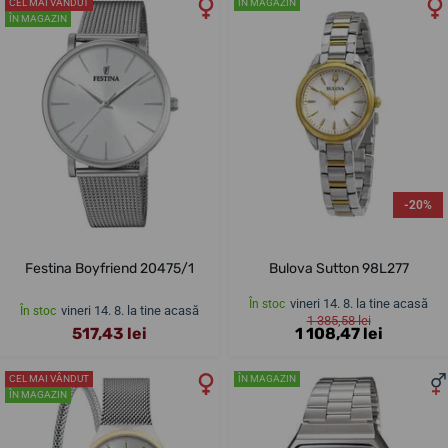
CEL MAI VÂNDUT
ÎN MAGAZIN
ÎN MAGAZIN
-20%
Festina Boyfriend 20475/1
Bulova Sutton 98L277
vineri 14. 8. la tine acasă
În stoc
vineri 14. 8. la tine acasă
În stoc
1 385,58 lei
517,43 lei
1 108,47 lei
CEL MAI VÂNDUT
ÎN MAGAZIN
ÎN MAGAZIN