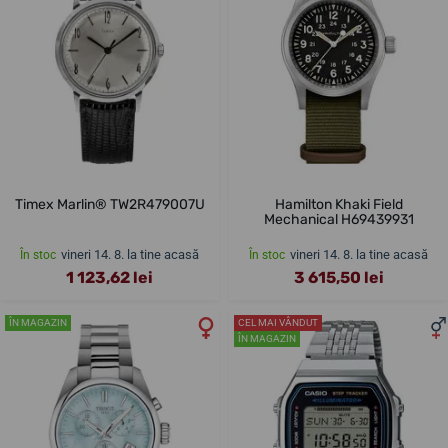
Timex Marlin® TW2R479007U
Hamilton Khaki Field
Mechanical H69439931
vineri 14. 8. la tine acasă
vineri 14. 8. la tine acasă
În stoc
În stoc
1 123,62 lei
3 615,50 lei
ÎN MAGAZIN
CEL MAI VÂNDUT
ÎN MAGAZIN