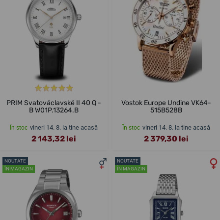
PRIM Svatováclavské II 40 Q -
Vostok Europe Undine VK64-
B W01P.13264.B
515B528B
vineri 14. 8. la tine acasă
vineri 14. 8. la tine acasă
În stoc
În stoc
2 143,32 lei
2 379,30 lei
NOUTATE
NOUTATE
ÎN MAGAZIN
ÎN MAGAZIN