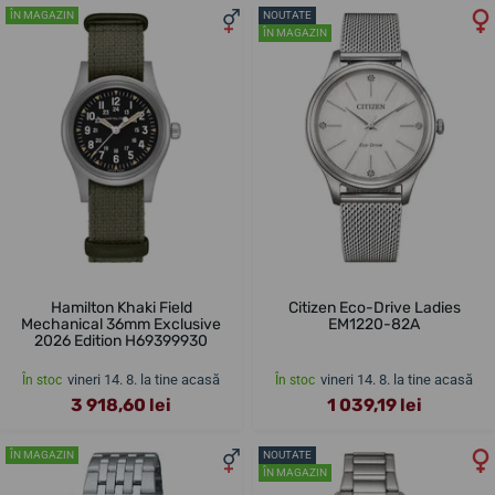
ÎN MAGAZIN
NOUTATE
ÎN MAGAZIN
Hamilton Khaki Field
Citizen Eco-Drive Ladies
Mechanical 36mm Exclusive
EM1220-82A
2026 Edition H69399930
vineri 14. 8. la tine acasă
vineri 14. 8. la tine acasă
În stoc
În stoc
3 918,60 lei
1 039,19 lei
ÎN MAGAZIN
NOUTATE
ÎN MAGAZIN