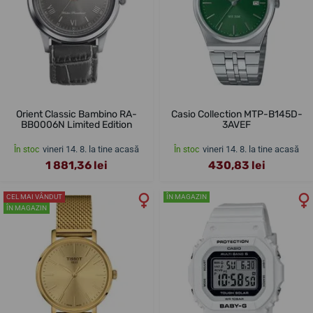
Orient Classic Bambino RA-
Casio Collection MTP-B145D-
BB0006N Limited Edition
3AVEF
vineri 14. 8. la tine acasă
vineri 14. 8. la tine acasă
În stoc
În stoc
1 881,36 lei
430,83 lei
CEL MAI VÂNDUT
ÎN MAGAZIN
ÎN MAGAZIN