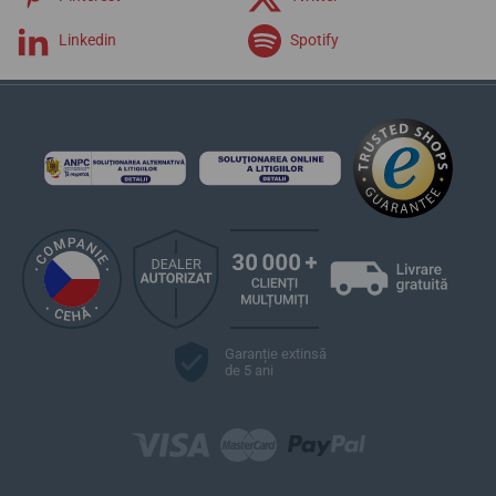
Linkedin
Spotify
Garanție extinsă
de 5 ani