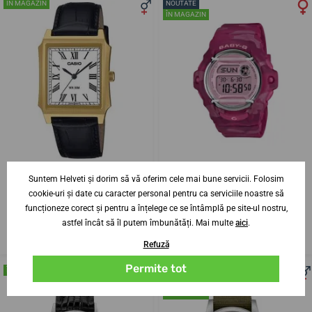
ÎN MAGAZIN
NOUTATE
ÎN MAGAZIN
Suntem Helveti și dorim să vă oferim cele mai bune servicii. Folosim
Casio Collection MTP-B190GL-
Casio Baby-G BG-169CM-4ER
cookie-uri și date cu caracter personal pentru ca serviciile noastre să
7BVEF
Bold Camo
funcționeze corect și pentru a înțelege ce se întâmplă pe site-ul nostru,
vineri 14. 8. la tine acasă
vineri 14. 8. la tine acasă
În stoc
În stoc
astfel încât să îl putem îmbunătăți. Mai multe
aici
.
539,08 lei
647,33 lei
Refuză
Permite tot
ÎN MAGAZIN
CUNOSCUT DIN FILM
CEL MAI VÂNDUT
ÎN MAGAZIN