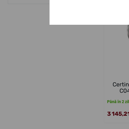
Certi
C04
Până în 2 zi
3 145,21