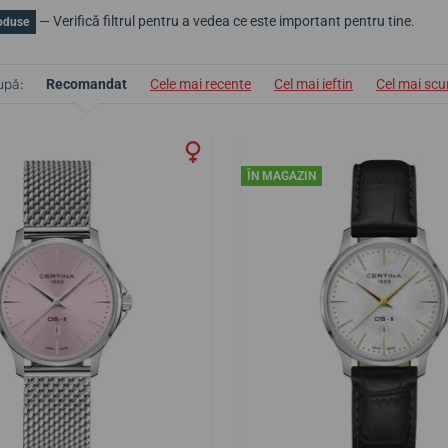
— Verifică filtrul pentru a vedea ce este important pentru tine.
oduse
upă:
Recomandat
Cele mai recente
Cel mai ieftin
Cel mai sc
ÎN MAGAZIN