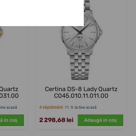
 Quartz
Certina DS-8 Lady Quartz
.031.00
C045.010.11.011.00
4 săptămâni
 tine acasă
11. 9. la tine acasă
2 298,68 lei
ă in coş
Adaugă in coş