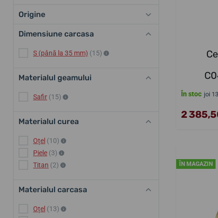
Origine
Dimensiune carcasa
Ce
S (până la 35 mm)
(15)
C0
Materialul geamului
În stoc
joi 1
Safir
(15)
2 385,50
Materialul curea
Oțel
(10)
Piele
(3)
ÎN MAGAZIN
Titan
(2)
Materialul carcasa
Oțel
(13)