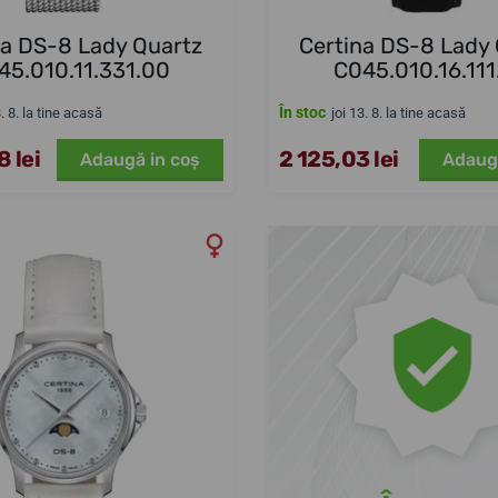
na DS-8 Lady Quartz
Certina DS-8 Lady
45.010.11.331.00
C045.010.16.111
În stoc
3. 8. la tine acasă
joi 13. 8. la tine acasă
 lei
2 125,03 lei
Adaugă in coş
Adaug