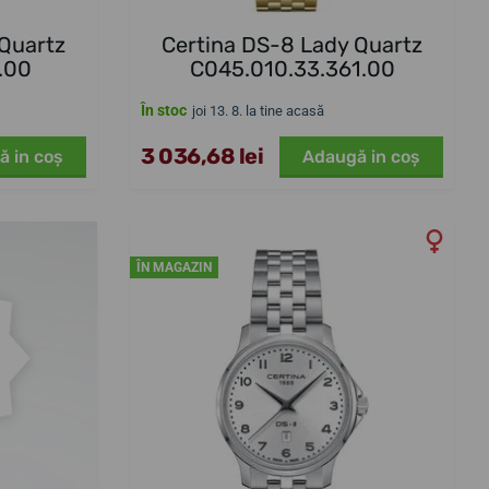
 Quartz
Certina DS-8 Lady Quartz
.00
C045.010.33.361.00
În stoc
joi 13. 8. la tine acasă
3 036,68 lei
ă in coş
Adaugă in coş
ÎN MAGAZIN