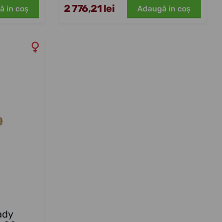
2 776,21 lei
ă in coş
Adaugă in coş
ady