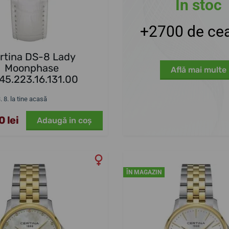
În stoc
+2700 de cea
rtina DS-8 Lady
Moonphase
Află mai multe
45.223.16.131.00
3. 8. la tine acasă
 lei
Adaugă in coş
ÎN MAGAZIN