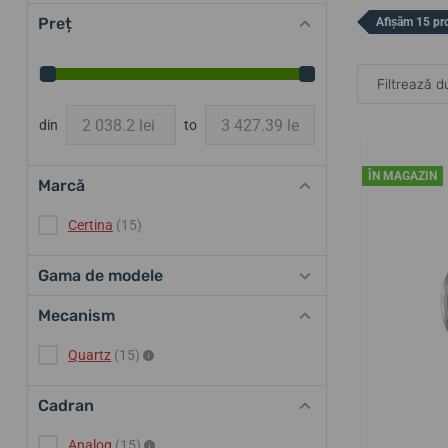
Preț
Afișăm 15 pr
Filtrează d
din
to
ÎN MAGAZIN
Marcă
Certina
(15)
Gama de modele
Mecanism
Quartz
(15)
Cadran
Analog
(15)