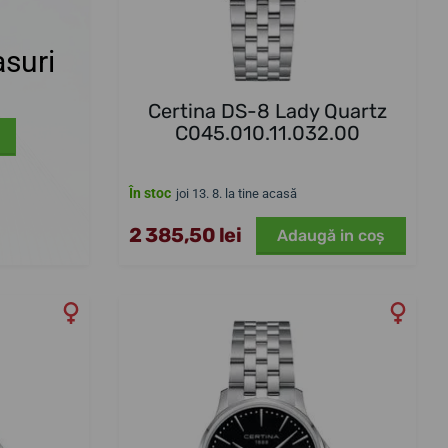
suri
Certina DS-8 Lady Quartz
C045.010.11.032.00
În stoc
joi 13. 8. la tine acasă
2 385,50 lei
Adaugă in coş