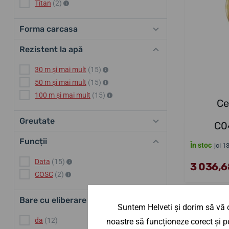
Titan
(2)
Forma carcasa
Rezistent la apă
30 m și mai mult
(15)
50 m și mai mult
(15)
100 m și mai mult
(15)
Ce
Greutate
C0
Funcții
În stoc
joi 1
Data
(15)
3 036,68
COSC
(2)
Bare cu eliberare rapidă
Suntem Helveti și dorim să vă o
da
(12)
noastre să funcționeze corect și pe