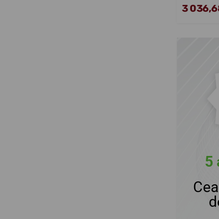
3 036,68
5 
Cea
d