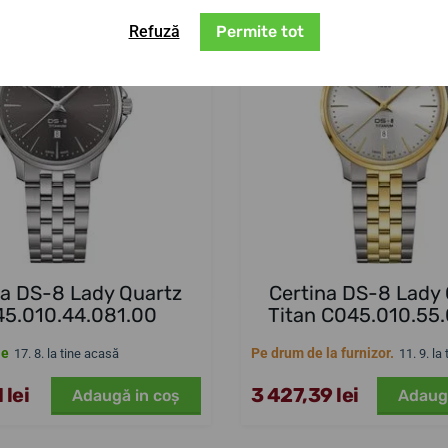
Refuză
Permite tot
na DS-8 Lady Quartz
Certina DS-8 Lady
5.010.44.081.00
Titan C045.010.55
le
Pe drum de la furnizor.
17. 8. la tine acasă
11. 9. la
 lei
3 427,39 lei
Adaugă in coş
Adaug