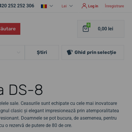
420 252 252 306
Lei
Log in
Înregistrare
0
Căutare
0,00 lei
Ştiri
Ghid
prin selecție
a DS-8
lele sale. Ceasurile sunt echipate cu cele mai inovatoare
gnul clasic și elegant impresionează prin atemporalitatea
mpresionant. Doamnele se pot bucura, de asemenea, pentru
u o rezervă de putere de 80 de ore.