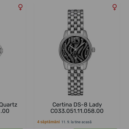
 Quartz
Certina DS-8 Lady
1.00
C033.051.11.058.00
4 săptămâni
11. 9. la tine acasă