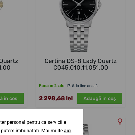
 Quartz
Certina DS-8 Lady Quartz
1.00
C045.010.11.051.00
Până în 2 zile
17. 8. la tine acasă
2 298,68 lei
ă in coş
Adaugă in coş
er personal pentru ca serviciile
 îl putem îmbunătăți. Mai multe
aici
.