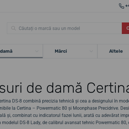
+
 damă
Mărci
Altele
suri de damă Certin
ertina DS-8 combină precizia tehnică și cea a designului în mode
onibile la Certina – Powermatic 80 și Moonphase Precidrive. Desi
ală și, combinat cu indicatorul fazei lunii, arată cu adevărat i
n modelul DS-8 Lady, de calibrul avansat tehnic Powermatic 80, c