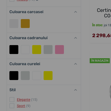
Certi
Culoarea carcasei
C0
În stoc
joi 1
2 298,68
Culoarea cadranului
ÎN MAGAZIN
Culoarea curelei
Stil
Elegante
(15)
Sport
(9)