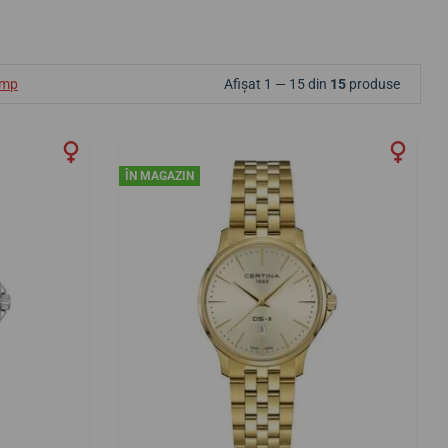
ump
Afișat 1 — 15 din
15
produse
ÎN MAGAZIN