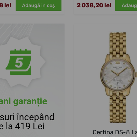
 lei
2 038,20 lei
Adaugă in coş
Adaug
ani garanție
suri începând
e la 419 Lei
Certina DS-8 L