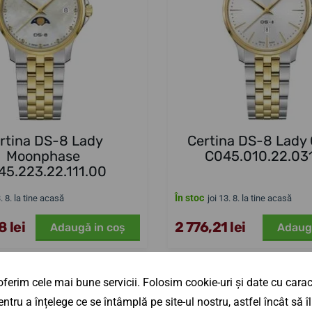
rtina DS-8 Lady
Certina DS-8 Lady
Moonphase
C045.010.22.03
45.223.22.111.00
În stoc
3. 8. la tine acasă
joi 13. 8. la tine acasă
 lei
2 776,21 lei
Adaugă in coş
Adaug
ferim cele mai bune servicii. Folosim cookie-uri și date cu caract
ntru a înțelege ce se întâmplă pe site-ul nostru, astfel încât să