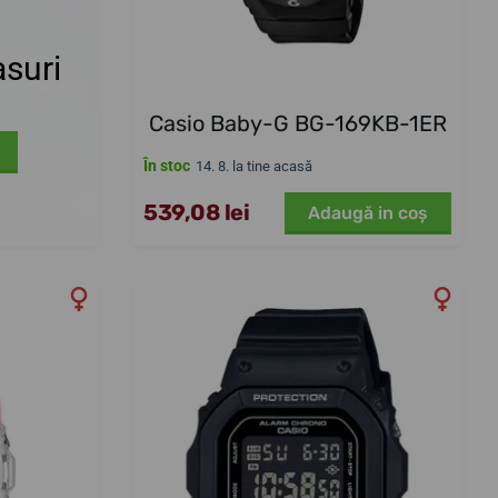
suri
Casio Baby-G BG-169KB-1ER
În stoc
14. 8. la tine acasă
539,08 lei
Adaugă in coş