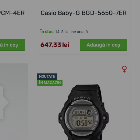
69CM-4ER
Casio Baby-G BGD-5650-7ER
În stoc
14. 8. la tine acasă
647,33 lei
ă in coş
Adaugă in coş
NOUTATE
ÎN MAGAZIN