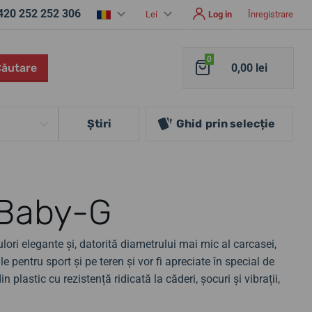
420 252 252 306
Lei
Log in
Înregistrare
0
Căutare
0,00 lei
Ştiri
Ghid
prin selecție
 Baby-G
lori elegante și, datorită diametrului mai mic al carcasei,
e pentru sport și pe teren și vor fi apreciate în special de
lastic cu rezistență ridicată la căderi, șocuri și vibrații,