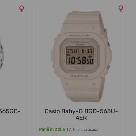
-565GC-
Casio Baby-G BGD-565U-
4ER
Până în 2 zile
17. 8. la tine acasă