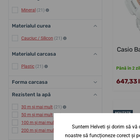
Mineral
(21)
Materialul curea
Cauciuc / Silicon
(21)
Casio B
Materialul carcasa
Plastic
(21)
Până în 2 zi
647,33 l
Forma carcasa
Rezistent la apă
30 m și mai mult
(21)
NOUTATE
50 m și mai mult
(21)
100 m și mai mult
(21)
Suntem Helveti și dorim să vă o
200 m și mai mult
(6)
noastre să funcționeze corect și pe