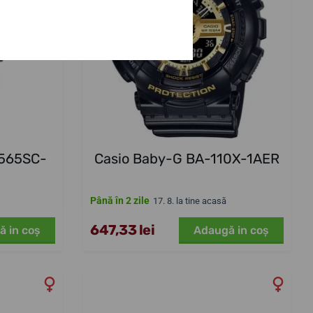
-565SC-
Casio Baby-G BA-110X-1AER
Până în 2 zile
17. 8. la tine acasă
647,33 lei
ă in coş
Adaugă in coş