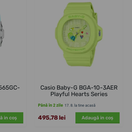
-565GC-
Casio Baby-G BGA-10-3AER
Playful Hearts Series
Până în 2 zile
17. 8. la tine acasă
495,78 lei
ă in coş
Adaugă in coş