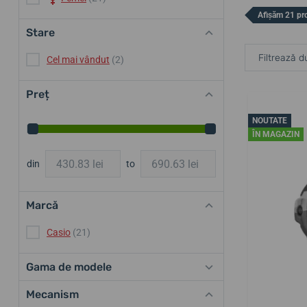
Afișăm 21 pr
Stare
Filtrează d
Cel mai vândut
(2)
Preț
NOUTATE
ÎN MAGAZIN
din
to
Marcă
Casio
(21)
Gama de modele
Mecanism