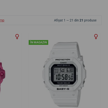
ump
Afișat 1 — 21 din
21
produse
ÎN MAGAZIN