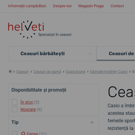
Informații cumpărături
Despre noi
Magazin Praga
Contact
Specialiști în ceasuri
Ceasuri bărbătești
Ceasuri de
Ceasuri
Ceasuri de damă
După brand
Dámské hodinky Casio
B
Cea
Disponibilitate și promoții
În stoc
(5)
Casio a îmbră
Noutate
(6)
acestea stau 
femeile sport
Tip
rezistență la
Femei
(21)