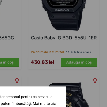
-565GC-
Casio Baby-G BGD-565U-1ER
Pe drum de la furnizor.
11. 9. la tine acasă
430,83 lei
ă in coş
Adaugă in coş
er personal pentru ca serviciile
 îl putem îmbunătăți. Mai multe
aici
.