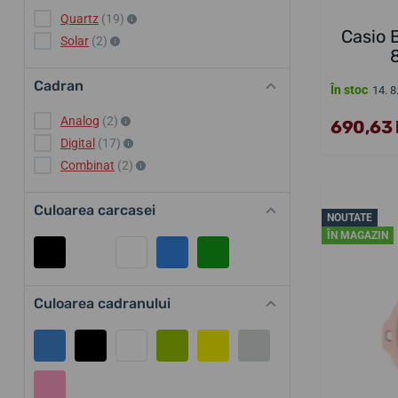
Quartz
(19)
Casio
Solar
(2)
Cadran
În stoc
14. 8
Analog
(2)
690,63 l
Digital
(17)
Combinat
(2)
Culoarea carcasei
NOUTATE
ÎN MAGAZIN
Culoarea cadranului