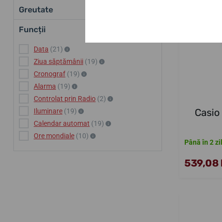
Greutate
Funcții
Data
(21)
Ziua săptămânii
(19)
Cronograf
(19)
Alarma
(19)
Controlat prin Radio
(2)
Casio
Iluminare
(19)
Calendar automat
(19)
Ore mondiale
(10)
Până în 2 zi
539,08 l