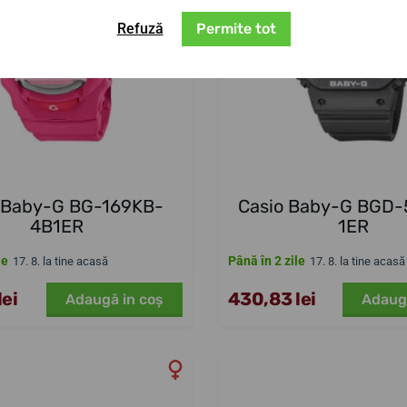
Refuză
Permite tot
 Baby-G BG-169KB-
Casio Baby-G BGD
4B1ER
1ER
le
Până în 2 zile
17. 8. la tine acasă
17. 8. la tine acasă
ei
430,83 lei
Adaugă in coş
Adaug