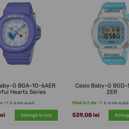
Baby-G BGA-10-6AER
Casio Baby-G BGD
yful Hearts Series
2ER
le
Până în 2 zile
17. 8. la tine acasă
17. 8. la tine acasă
ei
539,08 lei
Adaugă in coş
Adaug