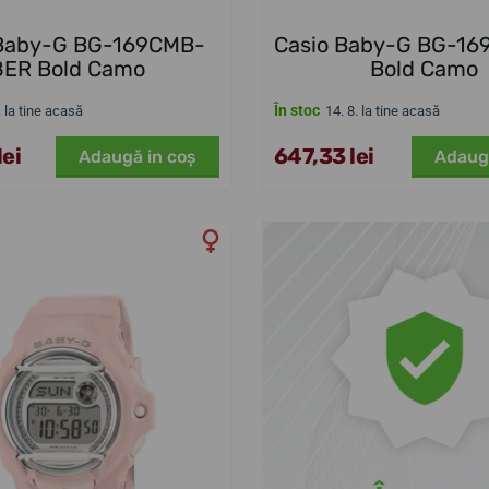
 Baby-G BG-169CMB-
Casio Baby-G BG-1
8ER Bold Camo
Bold Camo
În stoc
. la tine acasă
14. 8. la tine acasă
ei
647,33 lei
Adaugă in coş
Adaug