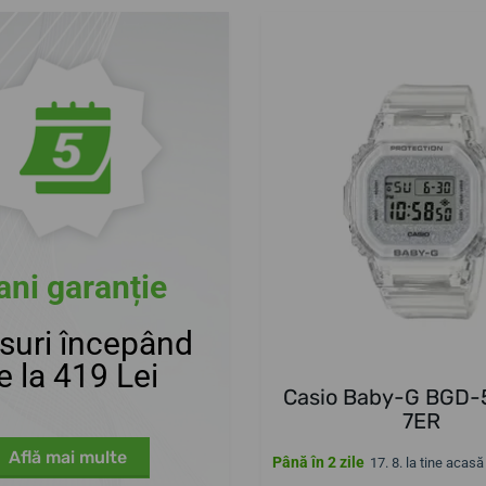
ani garanție
suri începând
e la 419 Lei
Casio Baby-G BGD
7ER
Află mai multe
Până în 2 zile
17. 8. la tine acasă