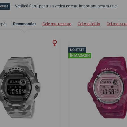
— Verifică filtrul pentru a vedea ce este important pentru tine.
oduse
upă:
Recomandat
Cele mai recente
Cel mai ieftin
Cel mai sc
NOUTATE
ÎN MAGAZIN