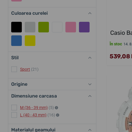
Culoarea curelei
Casio 
În stoc
14. 8
539,08 l
Stil
Sport
(21)
Origine
Dimensiune carcasa
M (36 - 39 mm)
(5)
L (40 - 43 mm)
(16)
Materialul geamului