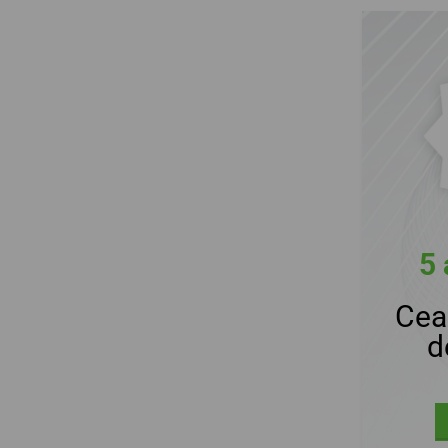
5 
Cea
d