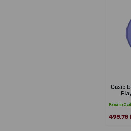
Casio 
Pla
Până în 2 zi
495,78 l