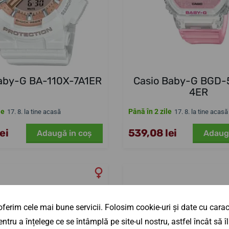
aby-G BA-110X-7A1ER
Casio Baby-G BGD
4ER
le
Până în 2 zile
17. 8. la tine acasă
17. 8. la tine acasă
ei
539,08 lei
Adaugă in coş
Adaug
ferim cele mai bune servicii. Folosim cookie-uri și date cu caract
ntru a înțelege ce se întâmplă pe site-ul nostru, astfel încât să