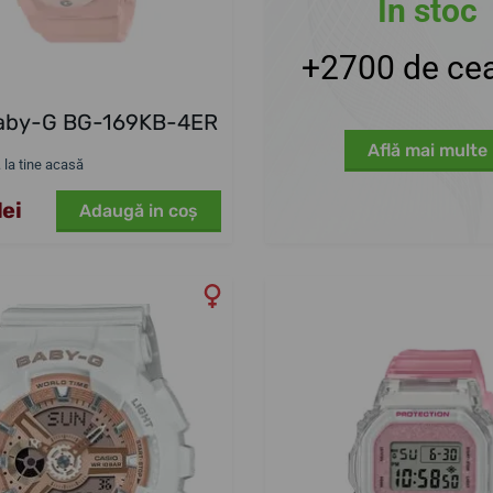
În stoc
+2700 de cea
Baby-G BG-169KB-4ER
Află mai multe
. la tine acasă
ei
Adaugă in coş