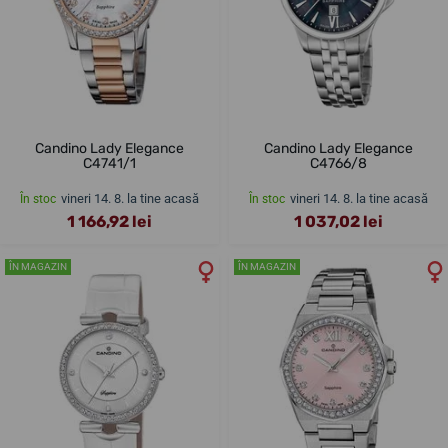
Candino Lady Elegance
Candino Lady Elegance
C4741/1
C4766/8
vineri 14. 8. la tine acasă
vineri 14. 8. la tine acasă
În stoc
În stoc
1 166,92 lei
1 037,02 lei
ÎN MAGAZIN
ÎN MAGAZIN