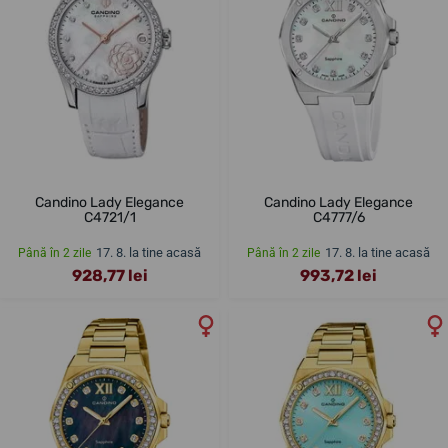
Candino Lady Elegance
Candino Lady Elegance
C4721/1
C4777/6
17. 8. la tine acasă
17. 8. la tine acasă
Până în 2 zile
Până în 2 zile
928,77 lei
993,72 lei