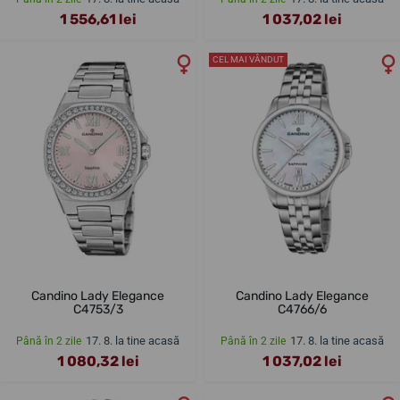
1 556,61 lei
1 037,02 lei
CEL MAI VÂNDUT
Candino Lady Elegance
Candino Lady Elegance
C4753/3
C4766/6
17. 8. la tine acasă
17. 8. la tine acasă
Până în 2 zile
Până în 2 zile
1 080,32 lei
1 037,02 lei