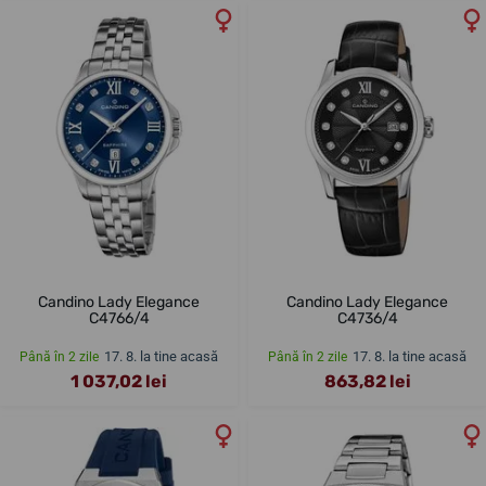
Candino Lady Elegance
Candino Lady Elegance
C4766/4
C4736/4
17. 8. la tine acasă
17. 8. la tine acasă
Până în 2 zile
Până în 2 zile
1 037,02 lei
863,82 lei