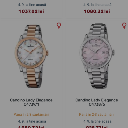
4. 9. la tine acasă
4. 9. la tine acasă
1 037,02 lei
1 080,32 lei
Candino Lady Elegance
Candino Lady Elegance
C4739/1
C4738/6
Până în 2-3 săptămâni
Până în 2-3 săptămâni
4. 9. la tine acasă
4. 9. la tine acasă
1 080,32 lei
928,77 lei