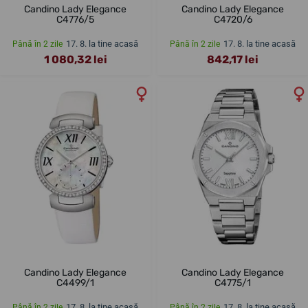
Candino Lady Elegance
Candino Lady Elegance
C4776/5
C4720/6
17. 8. la tine acasă
17. 8. la tine acasă
Până în 2 zile
Până în 2 zile
1 080,32 lei
842,17 lei
Candino Lady Elegance
Candino Lady Elegance
C4499/1
C4775/1
17. 8. la tine acasă
17. 8. la tine acasă
Până în 2 zile
Până în 2 zile