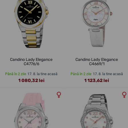
Candino Lady Elegance
Candino Lady Elegance
C4776/6
C4669/1
17. 8. la tine acasă
17. 8. la tine acasă
Până în 2 zile
Până în 2 zile
1 080,32 lei
1 123,62 lei