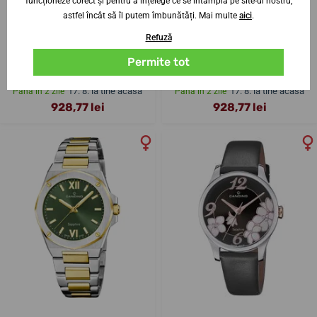
funcționeze corect și pentru a înțelege ce se întâmplă pe site-ul nostru,
astfel încât să îl putem îmbunătăți. Mai multe
aici
.
Refuză
Candino Lady Elegance
Candino Lady Elegance
Permite tot
C4721/3
C4721/4
17. 8. la tine acasă
17. 8. la tine acasă
Până în 2 zile
Până în 2 zile
928,77 lei
928,77 lei