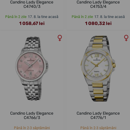
Candino Lady Elegance
Candino Lady Elegance
C4740/3
C4753/4
17. 8. la tine acasă
17. 8. la tine acasă
Până în 2 zile
Până în 2 zile
1 058,67 lei
1 080,32 lei
Candino Lady Elegance
Candino Lady Elegance
C4766/3
C4776/1
Până în 2-3 săptămâni
Până în 2-3 săptămâni