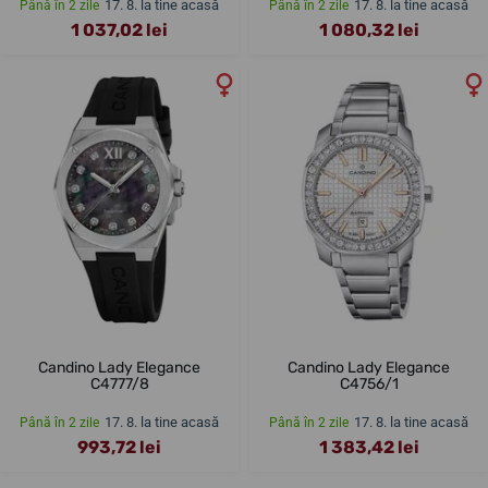
17. 8. la tine acasă
17. 8. la tine acasă
Până în 2 zile
Până în 2 zile
1 037,02 lei
1 080,32 lei
Candino Lady Elegance
Candino Lady Elegance
C4777/8
C4756/1
17. 8. la tine acasă
17. 8. la tine acasă
Până în 2 zile
Până în 2 zile
993,72 lei
1 383,42 lei