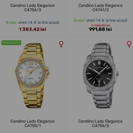
Candino Lady Elegance
Candino Lady Elegance
C4756/3
C4741/2
vineri 14. 8. la tine acasă
În stoc
vineri 14. 8. la tine acasă
În stoc
1 166,92 lei
1 383,42 lei
991,88 lei
ÎN MAGAZIN
Candino Lady Elegance
Candino Lady Elegance
C4755/1
C4756/5