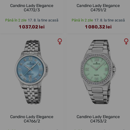
Candino Lady Elegance
Candino Lady Elegance
C4772/3
C4751/2
17. 8. la tine acasă
17. 8. la tine acasă
Până în 2 zile
Până în 2 zile
1 037,02 lei
1 080,32 lei
Candino Lady Elegance
Candino Lady Elegance
C4766/2
C4753/2