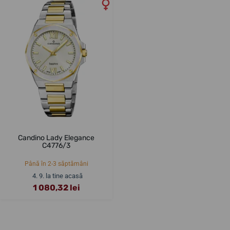
Candino Lady Elegance
C4776/3
Până în 2-3 săptămâni
4. 9. la tine acasă
1 080,32 lei