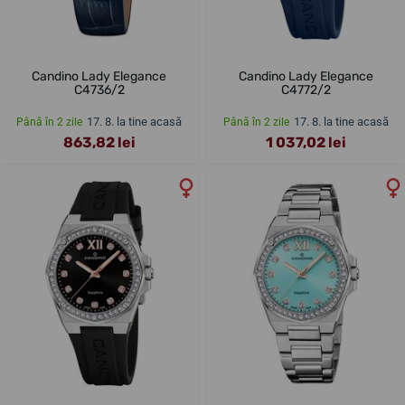
Candino Lady Elegance
Candino Lady Elegance
C4736/2
C4772/2
17. 8. la tine acasă
17. 8. la tine acasă
Până în 2 zile
Până în 2 zile
863,82 lei
1 037,02 lei