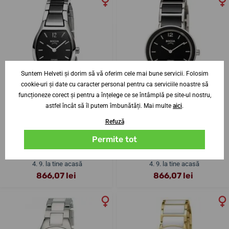
Suntem Helveti și dorim să vă oferim cele mai bune servicii. Folosim
cookie-uri și date cu caracter personal pentru ca serviciile noastre să
funcționeze corect și pentru a înțelege ce se întâmplă pe site-ul nostru,
astfel încât să îl putem îmbunătăți. Mai multe
aici
.
Refuză
Boccia Titanium 3361-02
Boccia Titanium 3311-02
Permite tot
Până în 2-3 săptămâni
Până în 2-3 săptămâni
4. 9. la tine acasă
4. 9. la tine acasă
866,07 lei
866,07 lei