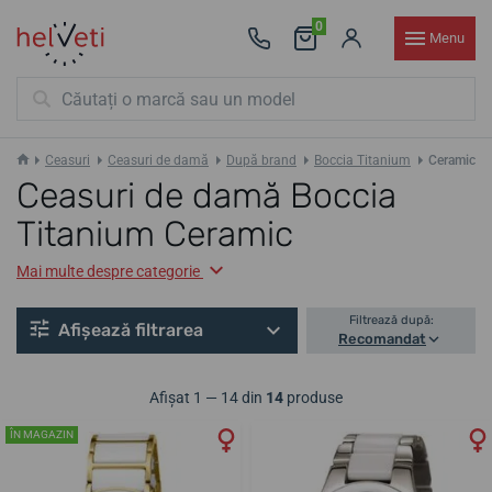
0
Menu
Ceasuri
Ceasuri de damă
După brand
Boccia Titanium
Ceramic
Ceasuri de damă Boccia
Titanium Ceramic
Mai multe despre categorie
Filtrează după:
Afișează filtrarea
Recomandat
Afișat 1 — 14 din
14
produse
ÎN MAGAZIN