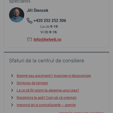
specialist
Jiří Štencek
+420 252 252 306
Lu-Jo
9-19
Vi-Sb
9-16
info@helveti.ro
Sfaturi de la centrul de consiliere
Baterie sau automatic? Avantaje și dezavantaje
Dicționar de termeni
La ce să fiți atenți la alegerea unui ceas?
Rezistența la apă? Cum să vă orientați
Importul gri și contrafacerile — atenție