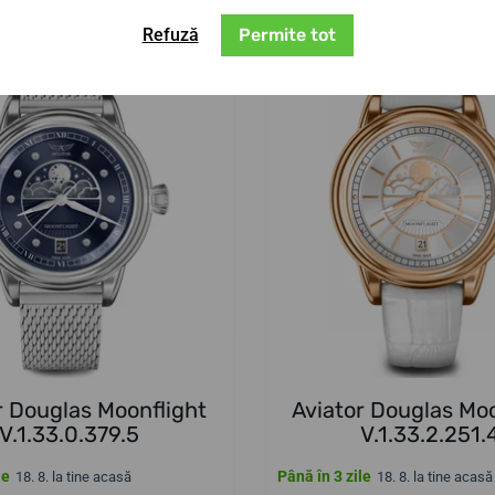
Refuză
Permite tot
ATĂ
r Douglas Moonflight
Aviator Douglas Moo
V.1.33.0.379.5
V.1.33.2.251.
le
Până în 3 zile
18. 8. la tine acasă
18. 8. la tine acasă