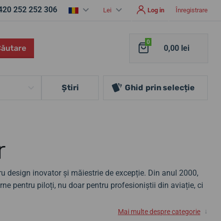
420 252 252 306
Lei
Log in
Înregistrare
0
Căutare
0,00 lei
Ştiri
Ghid
prin selecție
r
u design inovator și măiestrie de excepție. Din anul 2000,
 pentru piloți, nu doar pentru profesioniștii din aviație, ci
↓
Mai multe despre categorie