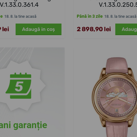
V.1.33.0.361.4
V.1.33.0.250.
le
Până în 3 zile
18. 8. la tine acasă
18. 8. la tine acasă
 lei
2 898,90 lei
Adaugă in coş
Adaug
ani garanție