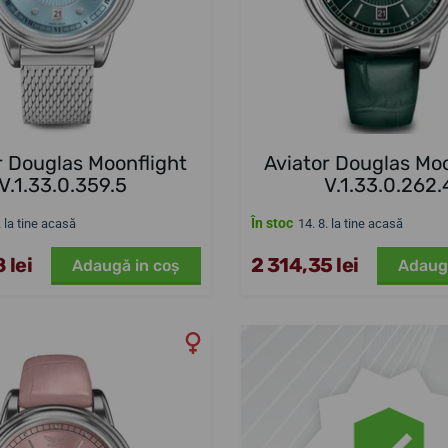
r Douglas Moonflight
Aviator Douglas Moo
V.1.33.0.359.5
V.1.33.0.262.
În stoc
. la tine acasă
14. 8. la tine acasă
 lei
2 314,35 lei
Adaugă in coş
Adaug