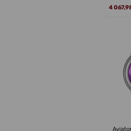
4 067,98
Aviato