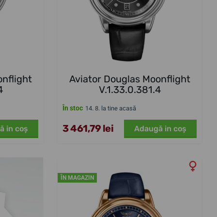
nflight
Aviator Douglas Moonflight
4
V.1.33.0.381.4
În stoc
14. 8. la tine acasă
3 461,79 lei
ă in coş
Adaugă in coş
ÎN MAGAZIN