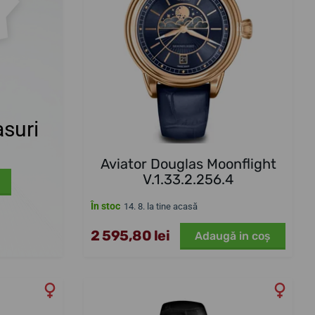
suri
Aviator Douglas Moonflight
V.1.33.2.256.4
În stoc
14. 8. la tine acasă
2 595,80 lei
Adaugă in coş