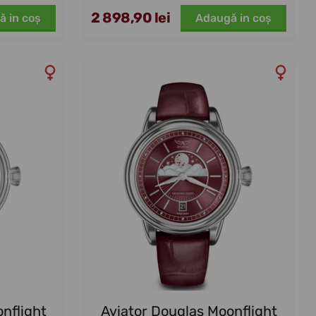
2 898,90 lei
ă in coş
Adaugă in coş
nflight
Aviator Douglas Moonflight