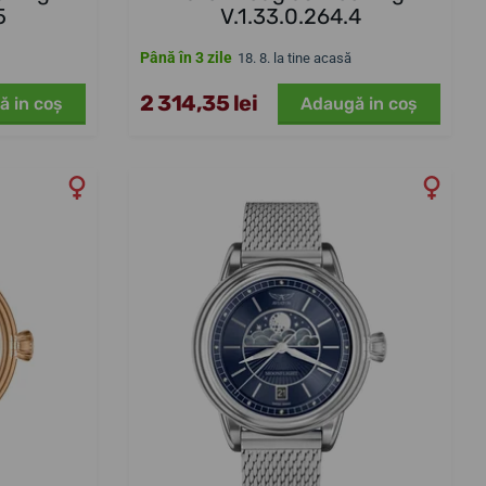
5
V.1.33.0.264.4
Până în 3 zile
18. 8. la tine acasă
2 314,35 lei
ă in coş
Adaugă in coş