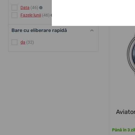
Data
(46)
Fazele lunii
(46)
EDIȚIE LIMIT
Bare cu eliberare rapidă
da
(32)
Aviato
Până în 3 zi