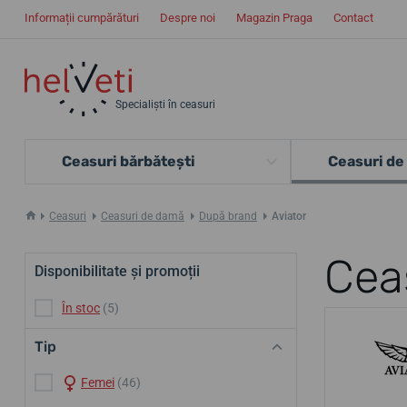
Informații cumpărături
Despre noi
Magazin Praga
Contact
Specialiști în ceasuri
Ceasuri bărbătești
Ceasuri de
Ceasuri
Ceasuri de damă
După brand
Aviator
Cea
Disponibilitate și promoții
În stoc
(5)
Tip
Femei
(46)