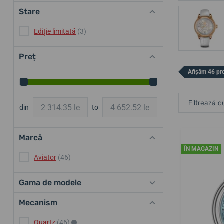
Stare
Ediție limitată
(3)
Preț
Afișăm 46 pr
Filtrează d
din
to
Marcă
ÎN MAGAZIN
Aviator
(46)
Gama de modele
Mecanism
Quartz
(46)