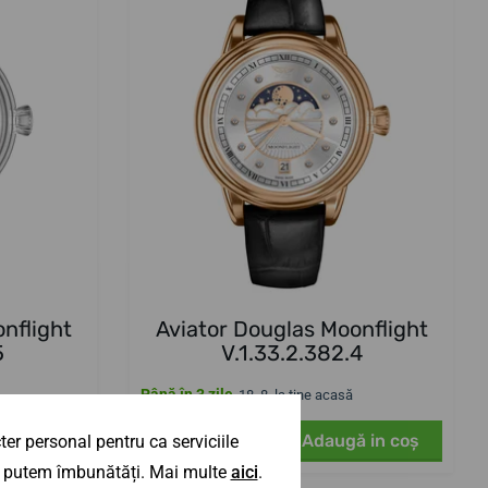
nflight
Aviator Douglas Moonflight
5
V.1.33.2.382.4
Până în 3 zile
18. 8. la tine acasă
3 764,88 lei
ă in coş
Adaugă in coş
er personal pentru ca serviciile
 îl putem îmbunătăți. Mai multe
aici
.