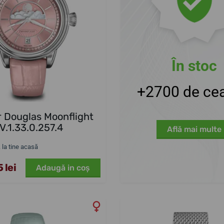
În stoc
+2700 de cea
r Douglas Moonflight
V.1.33.0.257.4
Află mai multe
. la tine acasă
 lei
Adaugă in coş