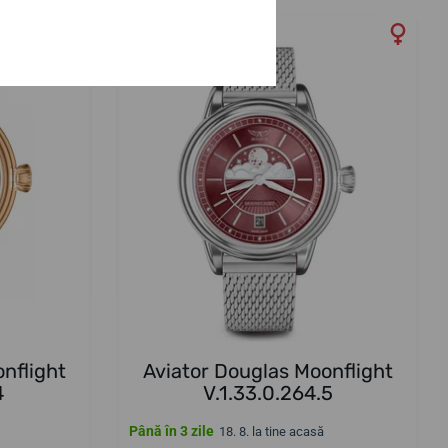
nflight
Aviator Douglas Moonflight
4
V.1.33.0.264.5
Până în 3 zile
18. 8. la tine acasă