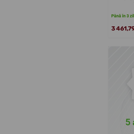
Până în 3 zi
3 461,79
5 