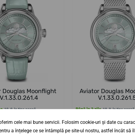
r Douglas Moonflight
Aviator Douglas Moo
V.1.33.0.261.4
V.1.33.0.261.
le
Până în 3 zile
18. 8. la tine acasă
18. 8. la tine acasă
 lei
2 898,90 lei
Adaugă in coş
Adaug
ferim cele mai bune servicii. Folosim cookie-uri și date cu caract
ntru a înțelege ce se întâmplă pe site-ul nostru, astfel încât să