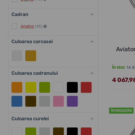
Cadran
Analog
(46)
Culoarea carcasei
Aviato
În stoc
14. 8
Culoarea cadranului
4 067,98
ÎN MAGAZIN
Culoarea curelei