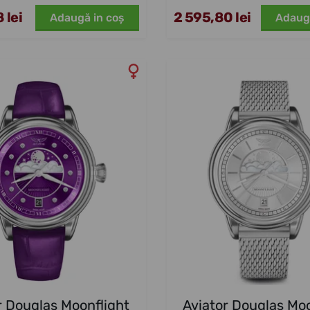
 lei
2 595,80 lei
Adaugă in coş
Adaug
r Douglas Moonflight
Aviator Douglas Moo