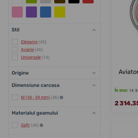
Stil
Elegante
(45)
Aviație
(46)
Universale
(14)
Aviato
Origine
Dimensiune carcasa
În stoc
14. 8
M (36 - 39 mm)
(46)
2 314,35
Materialul geamului
Safir
(46)