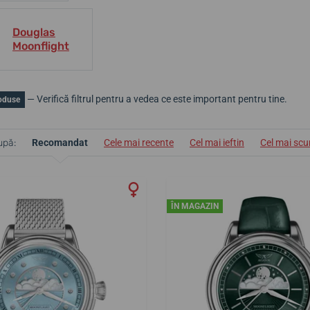
Douglas
Moonflight
— Verifică filtrul pentru a vedea ce este important pentru tine.
oduse
upă:
Recomandat
Cele mai recente
Cel mai ieftin
Cel mai sc
ÎN MAGAZIN