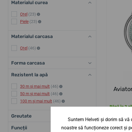
Materialul curea
Oțel
(23)
Piele
(23)
Materialul carcasa
Oțel
(46)
Forma carcasa
Rezistent la apă
30 m și mai mult
(46)
Aviato
50 m și mai mult
(46)
100 m și mai mult
(46)
Până în 3 zi
Greutate
2 314,35
Suntem Helveti și dorim să vă o
Funcții
noastre să funcționeze corect și pe