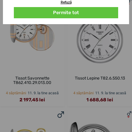
Refuză
Permite tot
Tissot Savonnette
Tissot Lepine T82.6.550.13
T862.410.29.013.00
11. 9. la tine acasă
11. 9. la tine acasă
4 săptămâni
4 săptămâni
2 197,45 lei
1 688,68 lei