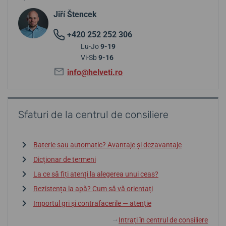
Jiří Štencek
+420 252 252 306
Lu-Jo
9-19
Vi-Sb
9-16
info@helveti.ro
Sfaturi de la centrul de consiliere
Baterie sau automatic? Avantaje și dezavantaje
Dicționar de termeni
La ce să fiți atenți la alegerea unui ceas?
Rezistența la apă? Cum să vă orientați
Importul gri și contrafacerile — atenție
Intrați în centrul de consiliere
↓