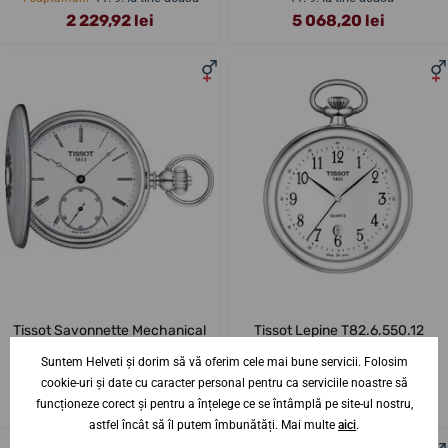
2 229,92 lei
5 068,20 lei
Tissot Savonnette Mechanical
Tissot Lepine T82.6.550.12
T867.405.19.013.00
Suntem Helveti și dorim să vă oferim cele mai bune servicii. Folosim
11. 9. la tine acasă
11. 9. la tine acasă
4 săptămâni
4 săptămâni
cookie-uri și date cu caracter personal pentru ca serviciile noastre să
5 237,06 lei
1 688,68 lei
funcționeze corect și pentru a înțelege ce se întâmplă pe site-ul nostru,
astfel încât să îl putem îmbunătăți. Mai multe
aici
.