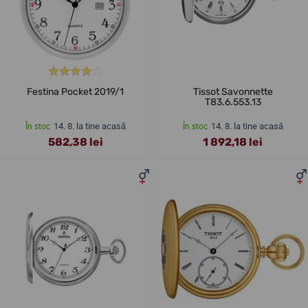
Festina Pocket 2019/1
Tissot Savonnette
T83.6.553.13
14. 8. la tine acasă
14. 8. la tine acasă
În stoc
În stoc
582,38 lei
1 892,18 lei