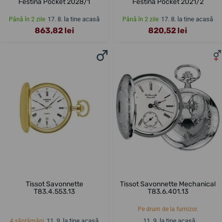
Festina Pocket 2028/1
Festina Pocket 2021/2
17. 8. la tine acasă
17. 8. la tine acasă
Până în 2 zile
Până în 2 zile
863,82 lei
820,52 lei
Tissot Savonnette
Tissot Savonnette Mechanical
T83.4.553.13
T83.6.401.13
Pe drum de la furnizor.
11. 9. la tine acasă
11. 9. la tine acasă
4 săptămâni