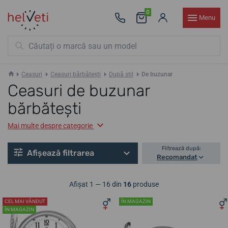
0
Menu
Ceasuri
Ceasuri bărbătești
După stil
De buzunar
Ceasuri de buzunar
bărbătești
Mai multe despre categorie
Filtrează după:
Afișează filtrarea
Recomandat
Afișat 1 — 16 din
16
produse
CEL MAI VÂNDUT
ÎN MAGAZIN
ÎN MAGAZIN