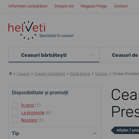
Informații cumpărături
Despre noi
Magazin Praga
Contact
Specialiști în ceasuri
Ceasuri bărbătești
Ceasuri de
Ceasuri
Ceasuri bărbătești
După brand
Vulcain
Cricket Preside
Ceas
Disponibilitate și promoții
Pre
În stoc
(1)
La promoție
(6)
Noutate
(1)
Afișăm 7 pro
Tip