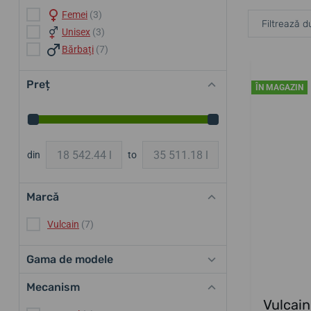
Femei
(3)
Filtrează d
Unisex
(3)
Bărbați
(7)
Preț
ÎN MAGAZIN
din
to
Marcă
Vulcain
(7)
Gama de modele
Mecanism
Vulcain