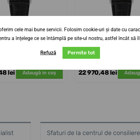
ferim cele mai bune servicii. Folosim cookie-uri și date cu caract
ntru a înțelege ce se întâmplă pe site-ul nostru, astfel încât să
 Cricket President 39
Vulcain Cricket Pres
mm - Albastru
mm - Pistachio 
Refuză
Permite tot
i
4 săptămâni
10. 9. la tine acasă
10. 9. la tine acasă
27 024,09 lei
8 lei
22 970,48 lei
Adaugă in coş
Adaug
alist
Sfaturi de la centrul de consiliere