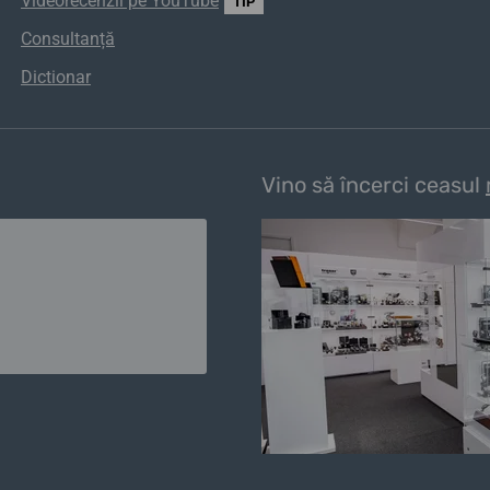
Videorecenzii pe YouTube
TIP
Consultanță
Dictionar
Vino să încerci ceasul