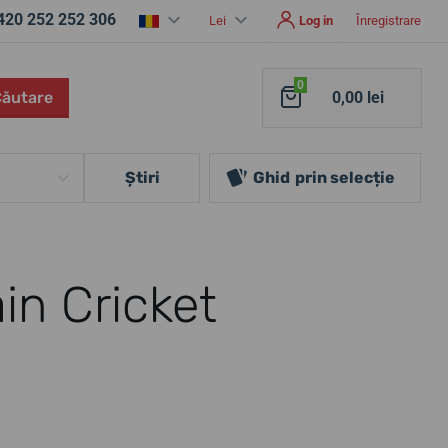
420 252 252 306
Lei
Log in
Înregistrare
0
Căutare
0,00 lei
Ştiri
Ghid
prin selecție
in Cricket