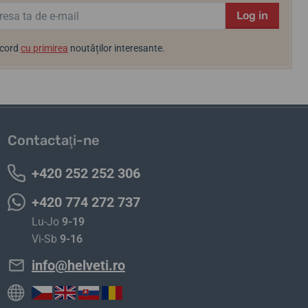
Log in
acord
cu primirea
noutăților interesante.
Contactaţi-ne
+420 252 252 306
+420 774 272 737
Lu-Jo
9-19
Vi-Sb
9-16
info@helveti.ro