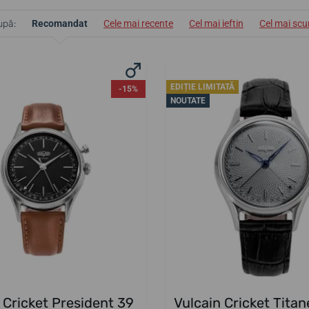
upă:
Recomandat
Cele mai recente
Cel mai ieftin
Cel mai sc
EDIȚIE LIMITATĂ
-15%
NOUTATE
 Cricket President 39
Vulcain Cricket Tita