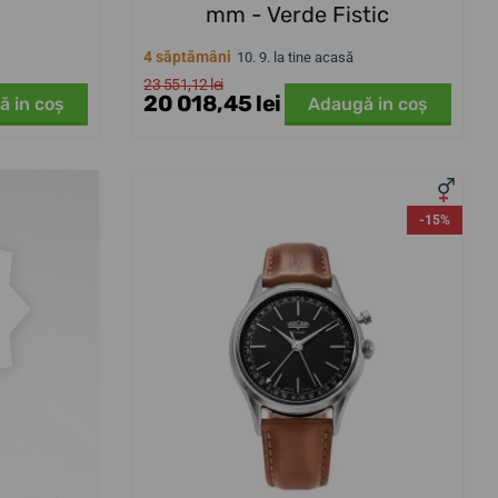
mm - Verde Fistic
4 săptămâni
10. 9. la tine acasă
23 551,12 lei
20 018,45 lei
ă in coş
Adaugă in coş
-15%