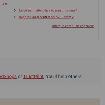
ntaje
La ce să fiți atenți la alegerea unui ceas?
Importul gri și contrafacerile — atenție
Intrați în centrul de consiliere
↓
edShops
or
TrustPilot
. You'll help others.