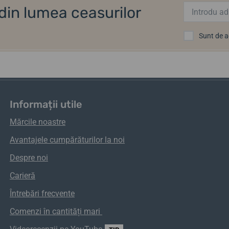
i din lumea ceasurilor
Sunt de 
Informații utile
Mărcile noastre
Avantajele cumpărăturilor la noi
Despre noi
Carieră
Întrebări frecvente
Comenzi
în
cantități
mari