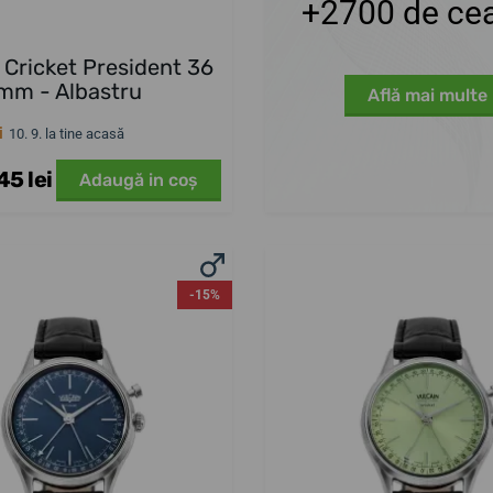
+2700 de cea
 Cricket President 36
mm - Albastru
Află mai multe
i
10. 9. la tine acasă
5 lei
Adaugă in coş
-15%