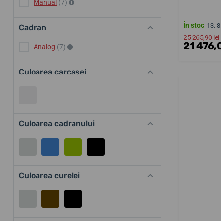
Manual
(7)
În stoc
13. 8
Cadran
25 265,90 lei
21 476,0
Analog
(7)
Culoarea carcasei
Culoarea cadranului
Culoarea curelei