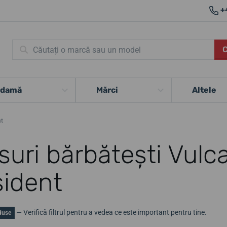
+
 damă
Mărci
Altele
nt
uri bărbătești Vulca
sident
— Verifică filtrul pentru a vedea ce este important pentru tine.
duse