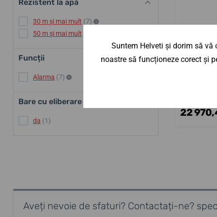
Rezistent la apă
30 m și mai mult
(7)
50 m și mai mult
(7)
Suntem Helveti și dorim să vă o
Funcții
noastre să funcționeze corect și pe
Vulcain
Alarma
(7)
4 săptămân
Bare cu eliberare rapidă
27 024,09 lei
22 970,4
da
(1)
Aveți nevoie de sfaturi? Contactați-ne? speci