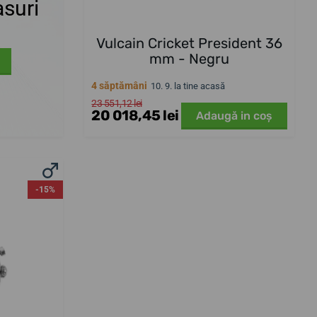
suri
Vulcain Cricket President 36
mm - Negru
4 săptămâni
10. 9. la tine acasă
23 551,12 lei
20 018,45 lei
Adaugă in coş
-15%