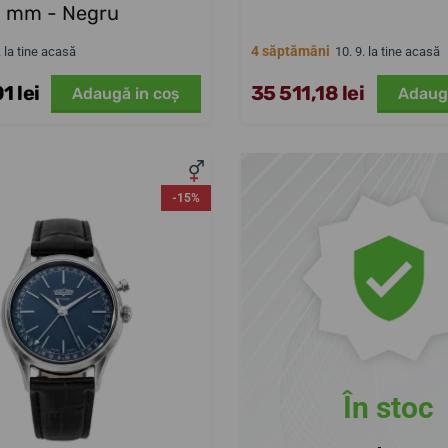
mm - Negru
4 săptămâni
. la tine acasă
10. 9. la tine acasă
1 lei
35 511,18 lei
Adaugă in coş
Adaug
-15%
În stoc