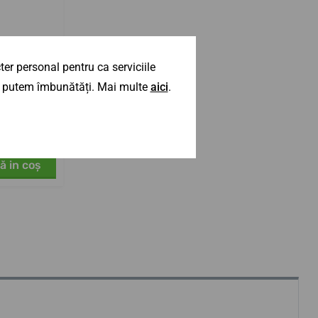
er personal pentru ca serviciile
 îl putem îmbunătăți. Mai multe
aici
.
ident 39
Green
ă in coş