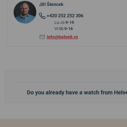
Jiří Štencek
+420 252 252 306
Lu-Jo
9-19
Vi-Sb
9-16
info@helveti.ro
Do you already have a watch from Helve