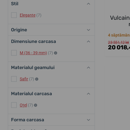
Stil
Elegante
(7)
Vulcain
Origine
4 săptămân
Dimensiune carcasa
23 551,12 lei
20 018,4
M (36 - 39 mm)
(7)
Materialul geamului
Safir
(7)
Materialul carcasa
Oțel
(7)
Forma carcasa