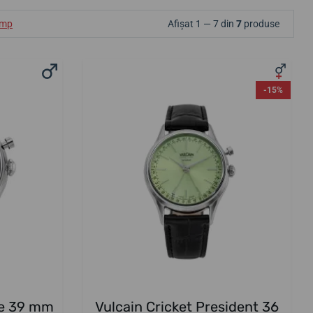
ump
Afișat 1 — 7 din
7
produse
-15%
ne 39 mm
Vulcain Cricket President 36