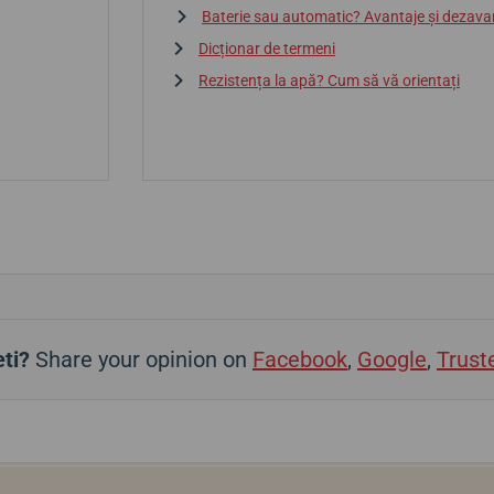
Baterie sau automatic? Avantaje și dezava
Dicționar de termeni
Rezistența la apă? Cum să vă orientați
ti?
Share your opinion on
Facebook
,
Google
,
Trust