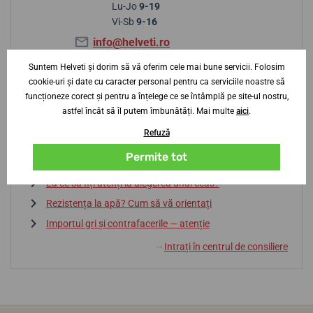
Lu-Jo
9-19
Vi-Sb
9-16
info@helveti.ro
Suntem Helveti și dorim să vă oferim cele mai bune servicii. Folosim
cookie-uri și date cu caracter personal pentru ca serviciile noastre să
funcționeze corect și pentru a înțelege ce se întâmplă pe site-ul nostru,
Sfaturi de la centrul de consiliere
astfel încât să îl putem îmbunătăți. Mai multe
aici
.
Refuză
Baterie sau automatic? Avantaje și dezavantaje
Permite tot
Dicționar de termeni
La ce să fiți atenți la alegerea unui ceas?
Rezistența la apă? Cum să vă orientați
Importul gri și contrafacerile — atenție
Intrați în centrul de consiliere
↓