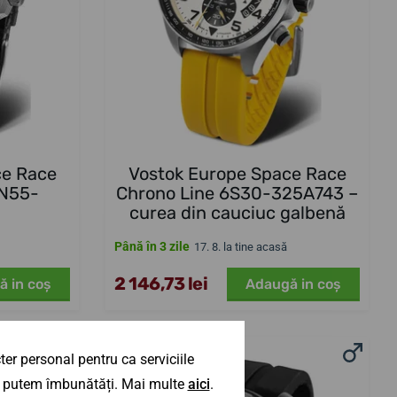
ce Race
Vostok Europe Space Race
YN55-
Chrono Line 6S30-325A743 –
curea din cauciuc galbenă
Până în 3 zile
17. 8. la tine acasă
2 146,73 lei
ă in coş
Adaugă in coş
er personal pentru ca serviciile
NOUTATE
 îl putem îmbunătăți. Mai multe
aici
.