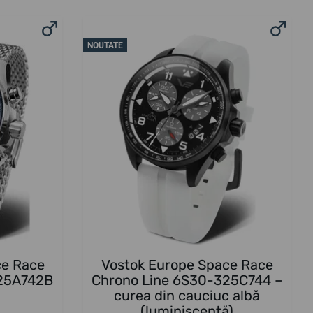
NOUTATE
ce Race
Vostok Europe Space Race
325A742B
Chrono Line 6S30-325C744 –
curea din cauciuc albă
(luminiscentă)