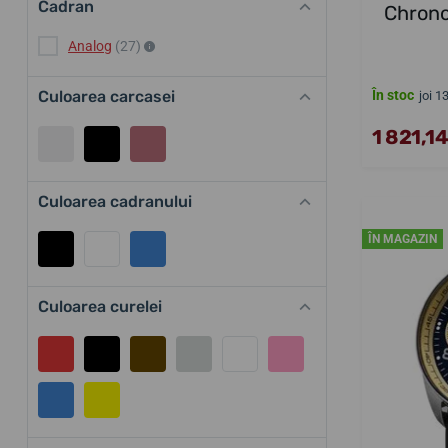
Cadran
Chrono
Analog
(27)
Culoarea carcasei
În stoc
joi 1
1 821,14
Culoarea cadranului
ÎN MAGAZIN
Culoarea curelei