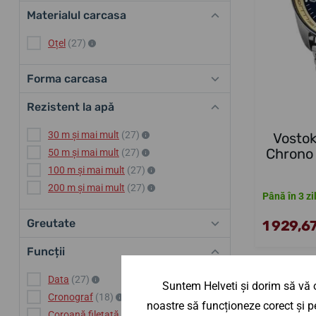
Materialul carcasa
Oțel
(27)
Forma carcasa
Rezistent la apă
30 m și mai mult
(27)
Vosto
Chrono
50 m și mai mult
(27)
100 m și mai mult
(27)
200 m și mai mult
(27)
Până în 3 zi
Greutate
1 929,67
Funcții
Data
(27)
Suntem Helveti și dorim să vă o
Cronograf
(18)
noastre să funcționeze corect și pe
Coroană filetată
(27)