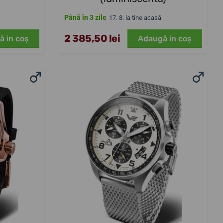
Până în 3 zile
17. 8. la tine acasă
2 385,50 lei
ă in coş
Adaugă in coş