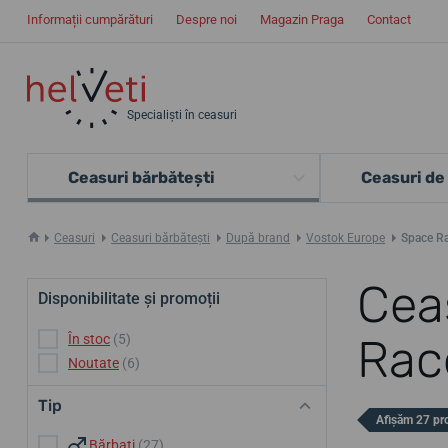
Informații cumpărături
Despre noi
Magazin Praga
Contact
Specialiști în ceasuri
Ceasuri bărbătești
Ceasuri de
Ceasuri
Ceasuri bărbătești
După brand
Vostok Europe
Space R
Cea
Disponibilitate și promoții
Rac
În stoc
(5)
Noutate
(6)
Tip
Afișăm 27 pr
Bărbați
(27)