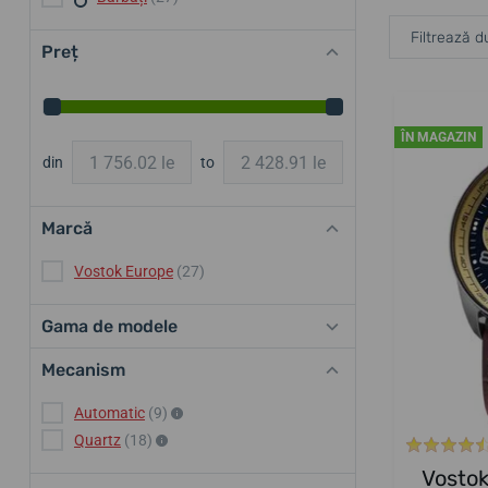
Filtrează d
Preț
ÎN MAGAZIN
din
to
Marcă
Vostok Europe
(27)
Gama de modele
Mecanism
Automatic
(9)
Quartz
(18)
Vosto