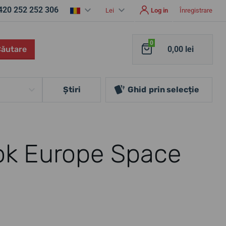
420 252 252 306
Lei
Log in
Înregistrare
0
Căutare
0,00 lei
Ştiri
Ghid
prin selecție
tok Europe Space