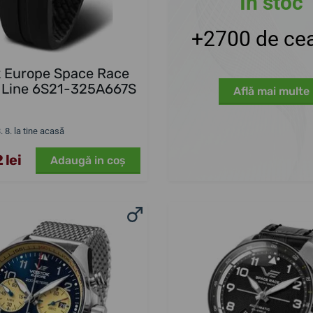
În stoc
+2700 de cea
k Europe Space Race
 Line 6S21-325A667S
Află mai multe
3. 8. la tine acasă
 lei
Adaugă in coş