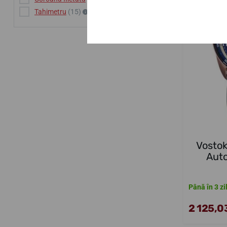
Tahimetru
(15)
Vosto
Aut
Până în 3 zi
2 125,03