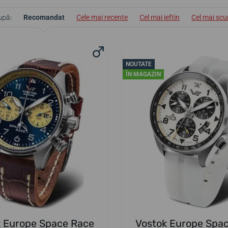
upă:
Recomandat
Cele mai recente
Cel mai ieftin
Cel mai sc
NOUTATE
ÎN MAGAZIN
k Europe Space Race
Vostok Europe Spa