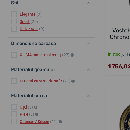
Stil
Elegante
(3)
Sport
(20)
Universale
(9)
Vosto
Chrono
Dimensiune carcasa
În stoc
joi 1
XL (44 mm și mai mult)
(27)
1 756,02
Materialul geamului
Mineral cu strat de safir
(27)
Materialul curea
Oțel
(8)
Piele
(8)
Cauciuc / Silicon
(11)