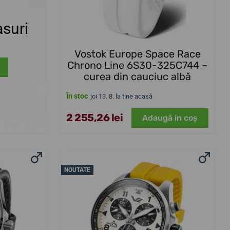
suri
Vostok Europe Space Race
Chrono Line 6S30-325C744 –
curea din cauciuc albă
În stoc
joi 13. 8. la tine acasă
2 255,26 lei
Adaugă in coş
NOUTATE