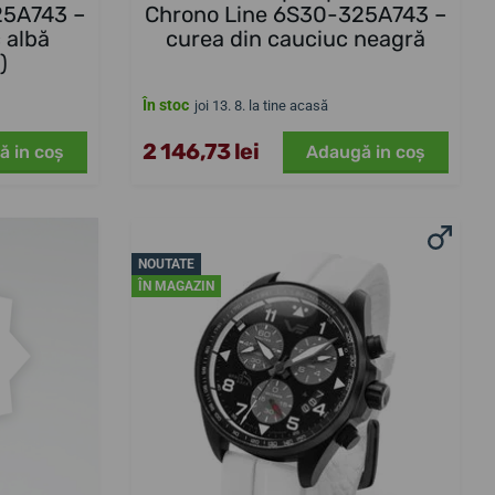
25A743 –
Chrono Line 6S30-325A743 –
 albă
curea din cauciuc neagră
)
În stoc
joi 13. 8. la tine acasă
2 146,73 lei
ă in coş
Adaugă in coş
NOUTATE
ÎN MAGAZIN