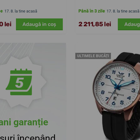
le
Până în 3 zile
17. 8. la tine acasă
17. 8. la tine acasă
 lei
2 211,85 lei
Adaugă in coş
Adaug
ULTIMELE BUCĂȚI
ani garanție
suri începând