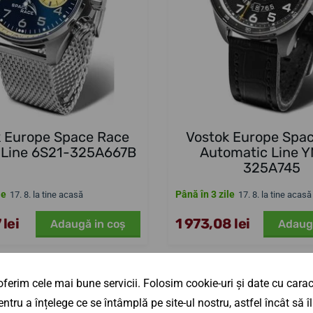
k Europe Space Race
Vostok Europe Spa
 Line 6S21-325A667B
Automatic Line 
325A745
le
Până în 3 zile
17. 8. la tine acasă
17. 8. la tine acasă
 lei
1 973,08 lei
Adaugă in coş
Adaug
ferim cele mai bune servicii. Folosim cookie-uri și date cu caract
ntru a înțelege ce se întâmplă pe site-ul nostru, astfel încât să