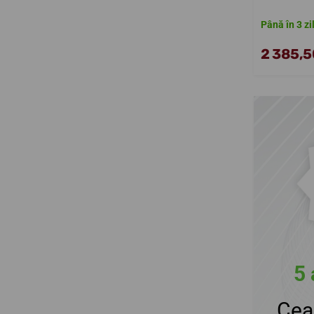
Până în 3 zi
2 385,50
5 
Cea