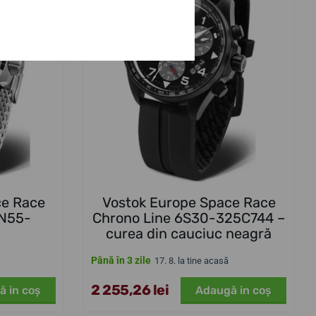
ce Race
Vostok Europe Space Race
YN55-
Chrono Line 6S30-325C744 –
curea din cauciuc neagră
Până în 3 zile
17. 8. la tine acasă
2 255,26 lei
ă in coş
Adaugă in coş