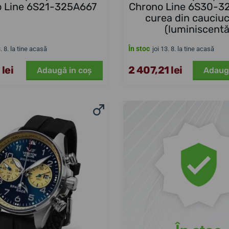
 Line 6S21-325A667
Chrono Line 6S30-3
curea din cauciuc
(luminiscentă
În stoc
3. 8. la tine acasă
joi 13. 8. la tine acasă
 lei
2 407,21 lei
Adaugă in coş
Adaug