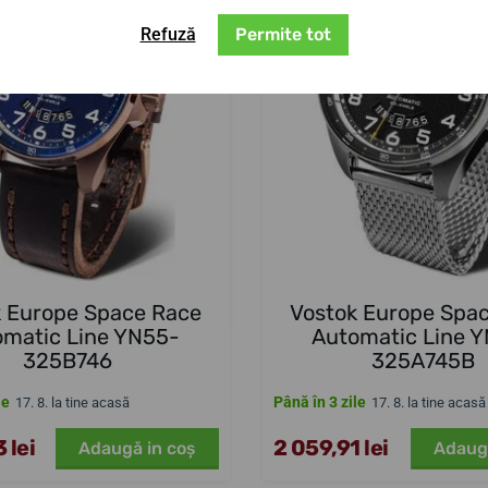
Refuză
Permite tot
k Europe Space Race
Vostok Europe Spa
omatic Line YN55-
Automatic Line 
325B746
325A745B
le
Până în 3 zile
17. 8. la tine acasă
17. 8. la tine acasă
 lei
2 059,91 lei
Adaugă in coş
Adaug