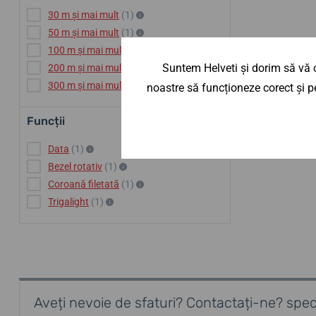
30 m și mai mult
(1)
50 m și mai mult
(1)
100 m și mai mult
(1)
Suntem Helveti și dorim să vă o
200 m și mai mult
(1)
300 m și mai mult
(1)
noastre să funcționeze corect și pe
Funcții
Data
(1)
Bezel rotativ
(1)
Coroană filetată
(1)
Trigalight
(1)
Aveți nevoie de sfaturi? Contactați-ne? speci