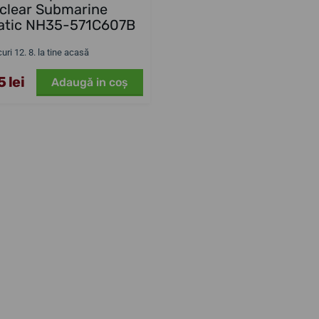
clear Submarine
atic NH35-571C607B
uri 12. 8. la tine acasă
 lei
Adaugă in coş