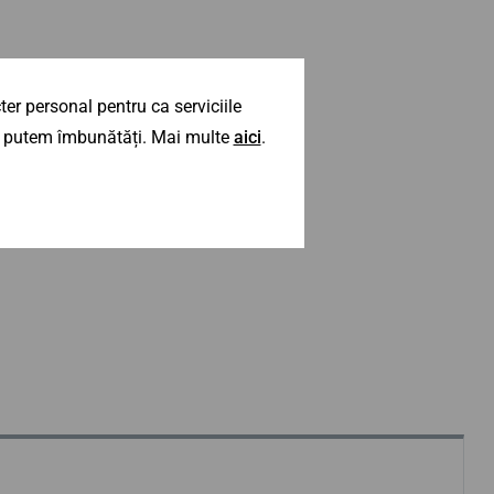
er personal pentru ca serviciile
 îl putem îmbunătăți. Mai multe
aici
.