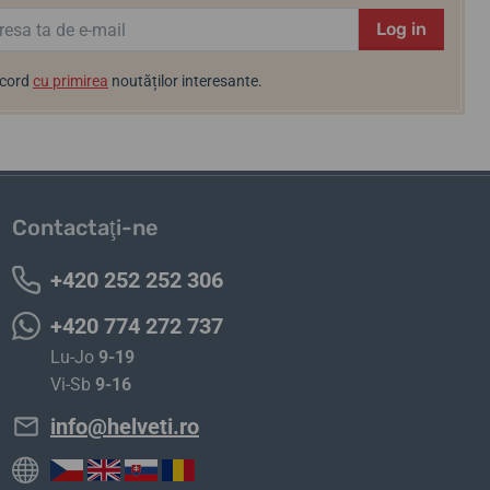
Log in
acord
cu primirea
noutăților interesante.
Contactaţi-ne
+420 252 252 306
+420 774 272 737
Lu-Jo
9-19
Vi-Sb
9-16
info@helveti.ro