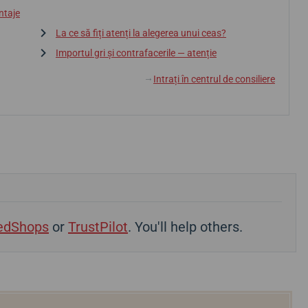
ntaje
La ce să fiți atenți la alegerea unui ceas?
Importul gri și contrafacerile — atenție
Intrați în centrul de consiliere
↓
edShops
or
TrustPilot
. You'll help others.