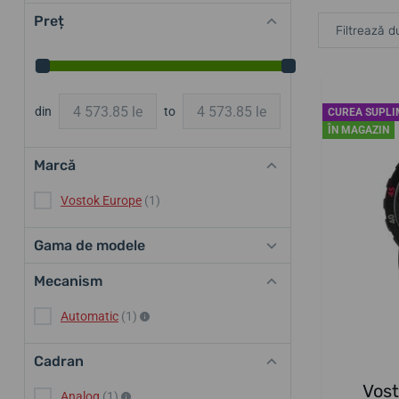
Preț
Filtrează d
din
to
CUREA SUPL
ÎN MAGAZIN
Marcă
Vostok Europe
(1)
Gama de modele
Mecanism
Automatic
(1)
Cadran
Vos
Analog
(1)