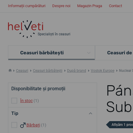
Informații cumpărături
Despre noi
Magazin Praga
Contact
Specialiști în ceasuri
Ceasuri bărbătești
Ceasuri de
Ceasuri
Ceasuri bărbătești
După brand
Vostok Europe
Nuclear
Pán
Disponibilitate și promoții
Sub
În stoc
(1)
Tip
Bărbați
(1)
Afișăm 1 pro