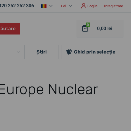
420 252 252 306
Lei
Log in
Înregistrare
0
Căutare
0,00 lei
Ştiri
Ghid
prin selecție
Europe Nuclear