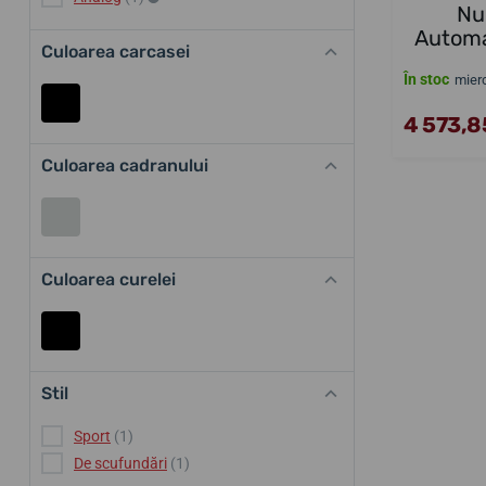
Nu
Autom
Culoarea carcasei
În stoc
mierc
4 573,85
Culoarea cadranului
Culoarea curelei
Stil
Sport
(1)
De scufundări
(1)