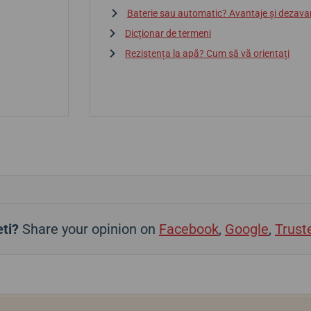
Baterie sau automatic? Avantaje și dezava
Dicționar de termeni
Rezistența la apă? Cum să vă orientați
ti?
Share your opinion on
Facebook
,
Google
,
Trust