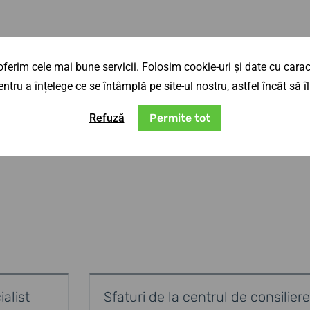
ferim cele mai bune servicii. Folosim cookie-uri și date cu caract
ntru a înțelege ce se întâmplă pe site-ul nostru, astfel încât să
Refuză
Permite tot
alist
Sfaturi de la centrul de consiliere