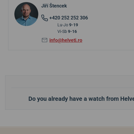
Jiří Štencek
+420 252 252 306
Lu-Jo
9-19
Vi-Sb
9-16
info@helveti.ro
Do you already have a watch from Helve