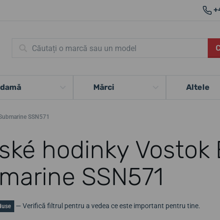
+
 damă
Mărci
Altele
 Submarine SSN571
ské hodinky Vostok 
marine SSN571
— Verifică filtrul pentru a vedea ce este important pentru tine.
duse