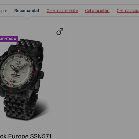
upă:
Recomandat
Cele mai recente
Cel mai ieftin
Cel mai sc
IMENTARĂ
tok Europe SSN571