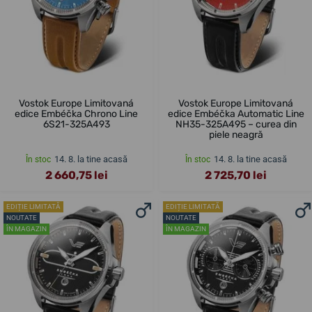
Vostok Europe Limitovaná
Vostok Europe Limitovaná
edice Embéčka Chrono Line
edice Embéčka Automatic Line
6S21-325A493
NH35-325A495 – curea din
piele neagră
14. 8. la tine acasă
14. 8. la tine acasă
În stoc
În stoc
2 660,75 lei
2 725,70 lei
EDIȚIE LIMITATĂ
EDIȚIE LIMITATĂ
NOUTATE
NOUTATE
ÎN MAGAZIN
ÎN MAGAZIN