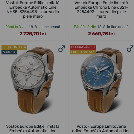
Vostok Europe Ediție limitată
Vostok Europe Ediție limitată
Embéčka Automatic Line
Embéčka Chrono Line 6S21-
NH35-325A498 – curea din
325A492 – curea din piele
piele maro
maro
18. 8. la tine acasă
18. 8. la tine acasă
Până în 3 zile
Până în 3 zile
2 725,70 lei
2 660,75 lei
EDIȚIE LIMITATĂ
CEL MAI VÂNDUT
NOUTATE
EDIȚIE LIMITATĂ
Vostok Europe Ediție limitată
Vostok Europe Limitovaná
Embéčka Automatic Line
edice Embéčka Automatic Line