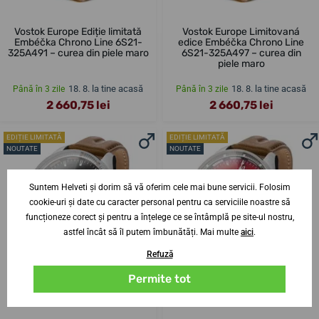
Vostok Europe Ediție limitată
Vostok Europe Limitovaná
Embéčka Chrono Line 6S21-
edice Embéčka Chrono Line
325A491 – curea din piele maro
6S21-325A497 – curea din
piele maro
18. 8. la tine acasă
18. 8. la tine acasă
Până în 3 zile
Până în 3 zile
2 660,75 lei
2 660,75 lei
EDIȚIE LIMITATĂ
EDIȚIE LIMITATĂ
NOUTATE
NOUTATE
Suntem Helveti și dorim să vă oferim cele mai bune servicii. Folosim
cookie-uri și date cu caracter personal pentru ca serviciile noastre să
funcționeze corect și pentru a înțelege ce se întâmplă pe site-ul nostru,
astfel încât să îl putem îmbunătăți. Mai multe
aici
.
Refuză
Permite tot