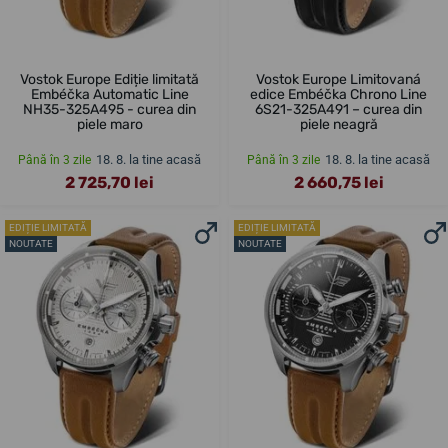
Vostok Europe Ediție limitată
Vostok Europe Limitovaná
Embéčka Automatic Line
edice Embéčka Chrono Line
NH35-325A495 - curea din
6S21-325A491 – curea din
piele maro
piele neagră
18. 8. la tine acasă
18. 8. la tine acasă
Până în 3 zile
Până în 3 zile
2 725,70 lei
2 660,75 lei
EDIȚIE LIMITATĂ
EDIȚIE LIMITATĂ
NOUTATE
NOUTATE