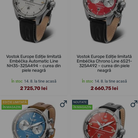
Vostok Europe Ediție limitată
Vostok Europe Ediție limitată
Embéčka Automatic Line
Embéčka Chrono Line 6S21-
NH35-325A494 – curea din
325A492 – curea din piele
piele neagră
neagră
14. 8. la tine acasă
14. 8. la tine acasă
În stoc
În stoc
2 725,70 lei
2 660,75 lei
EDIȚIE LIMITATĂ
NOUTATE
ÎN MAGAZIN
ÎN MAGAZIN