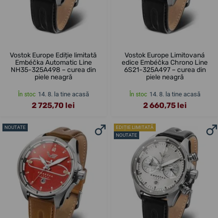
Vostok Europe Ediție limitată
Vostok Europe Limitovaná
Embéčka Automatic Line
edice Embéčka Chrono Line
NH35-325A498 – curea din
6S21-325A497 – curea din
piele neagră
piele neagră
14. 8. la tine acasă
14. 8. la tine acasă
În stoc
În stoc
2 725,70 lei
2 660,75 lei
NOUTATE
EDIȚIE LIMITATĂ
NOUTATE