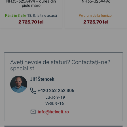
NH35-325A494 – curea din
NH35-325A496
piele maro
18. 8. la tine acasă
Până în 3 zile
Pe drum de la furnizor.
2 725,70 lei
2 725,70 lei
Aveți nevoie de sfaturi? Contactați-ne?
specialist
Jiří Štencek
+420 252 252 306
Lu-Jo
9-19
Vi-Sb
9-16
info@helveti.ro