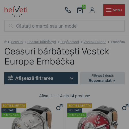
0
Menu
Ceasuri
Ceasuri bărbătești
După brand
Vostok Europe
Embéčka
Ceasuri bărbătești Vostok
Europe Embéčka
Filtrează după:
Afișează filtrarea
Recomandat
Afișat 1 — 14 din
14
produse
EDIȚIE LIMITATĂ
EDIȚIE LIMITATĂ
NOUTATE
NOUTATE
ÎN MAGAZIN
ÎN MAGAZIN