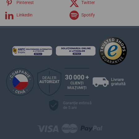
Pinterest
Twitter
Linkedin
Spotify
Garanție extinsă
de 5 ani