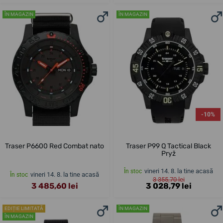
ÎN MAGAZIN
ÎN MAGAZIN
-10%
Traser P6600 Red Combat nato
Traser P99 Q Tactical Black
Pryž
vineri 14. 8. la tine acasă
În stoc
vineri 14. 8. la tine acasă
În stoc
3 355,70 lei
3 485,60 lei
3 028,79 lei
EDIȚIE LIMITATĂ
ÎN MAGAZIN
ÎN MAGAZIN