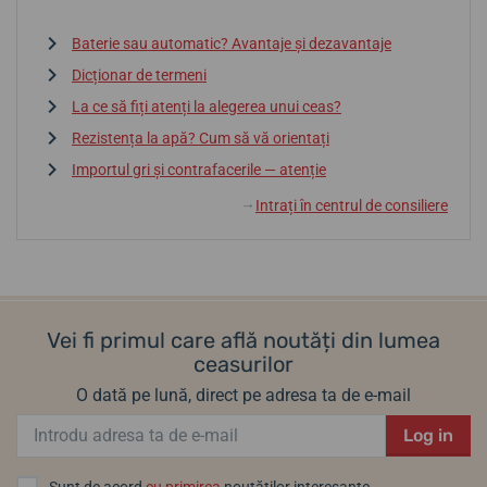
Baterie sau automatic? Avantaje și dezavantaje
Dicționar de termeni
La ce să fiți atenți la alegerea unui ceas?
Rezistența la apă? Cum să vă orientați
Importul gri și contrafacerile — atenție
Intrați în centrul de consiliere
↓
Vei fi primul care află noutăți din lumea
ceasurilor
O dată pe lună, direct pe adresa ta de e-mail
Log in
Sunt de acord
cu primirea
noutăților interesante.