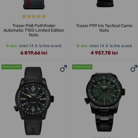
Traser P68 Pathfinder
Traser P99 Iris Tactical Camo
Automatic T100 Limited Edition
Nato
Nato
vineri 14. 8. la tine acasă
vineri 14. 8. la tine acasă
În stoc
În stoc
6 819,66 lei
4 957,78 lei
ÎN MAGAZIN
ÎN MAGAZIN