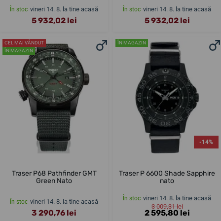
vineri 14. 8. la tine acasă
vineri 14. 8. la tine acasă
În stoc
În stoc
5 932,02 lei
5 932,02 lei
CEL MAI VÂNDUT
ÎN MAGAZIN
ÎN MAGAZIN
-14%
Traser P68 Pathfinder GMT
Traser P 6600 Shade Sapphire
Green Nato
nato
vineri 14. 8. la tine acasă
În stoc
vineri 14. 8. la tine acasă
În stoc
3 009,31 lei
3 290,76 lei
2 595,80 lei