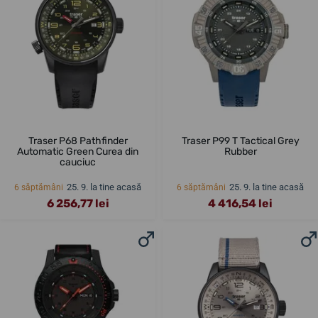
Traser P68 Pathfinder
Traser P99 T Tactical Grey
Automatic Green Curea din
Rubber
cauciuc
25. 9. la tine acasă
25. 9. la tine acasă
6 săptămâni
6 săptămâni
6 256,77 lei
4 416,54 lei