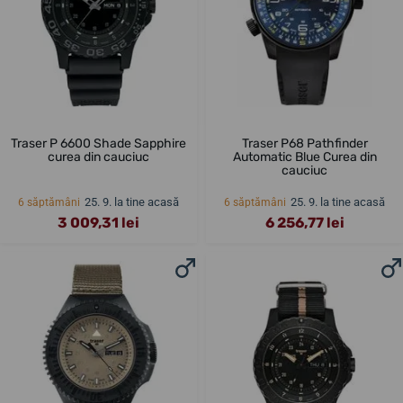
Traser P 6600 Shade Sapphire
Traser P68 Pathfinder
curea din cauciuc
Automatic Blue Curea din
cauciuc
25. 9. la tine acasă
25. 9. la tine acasă
6 săptămâni
6 săptămâni
3 009,31 lei
6 256,77 lei