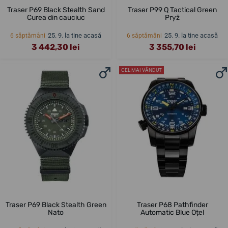
Traser P69 Black Stealth Sand
Traser P99 Q Tactical Green
Curea din cauciuc
Pryž
25. 9. la tine acasă
25. 9. la tine acasă
6 săptămâni
6 săptămâni
3 442,30 lei
3 355,70 lei
CEL MAI VÂNDUT
Traser P69 Black Stealth Green
Traser P68 Pathfinder
Nato
Automatic Blue Oțel