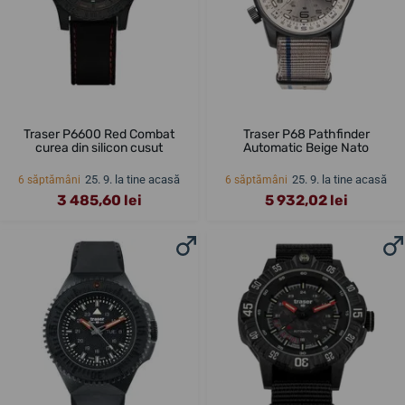
Traser P6600 Red Combat
Traser P68 Pathfinder
curea din silicon cusut
Automatic Beige Nato
25. 9. la tine acasă
25. 9. la tine acasă
6 săptămâni
6 săptămâni
3 485,60 lei
5 932,02 lei