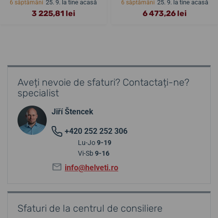
25. 9. la tine acasă
25. 9. la tine acasă
6 săptămâni
6 săptămâni
3 225,81 lei
6 473,26 lei
Aveți nevoie de sfaturi? Contactați-ne?
specialist
Jiří Štencek
+420 252 252 306
Lu-Jo
9-19
Vi-Sb
9-16
info@helveti.ro
Sfaturi de la centrul de consiliere