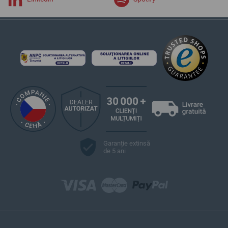
Garanție extinsă
de 5 ani