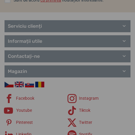
Serviciu clienți
Informații utile
Contactaţi-ne
Magazin
Facebook
Instagram
Youtube
Tiktok
Pinterest
Twitter
Linkedin
Spotify