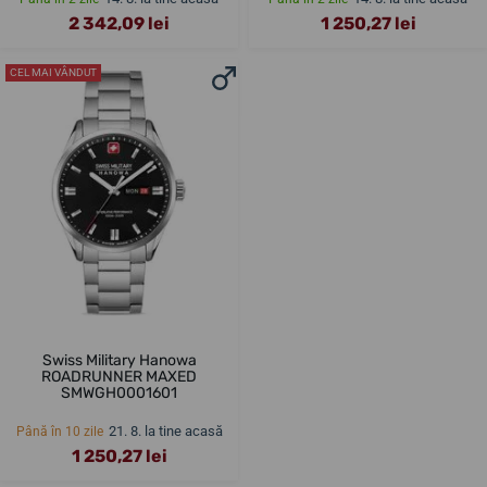
2 342,09 lei
1 250,27 lei
CEL MAI VÂNDUT
Swiss Military Hanowa
ROADRUNNER MAXED
SMWGH0001601
21. 8. la tine acasă
Până în 10 zile
1 250,27 lei