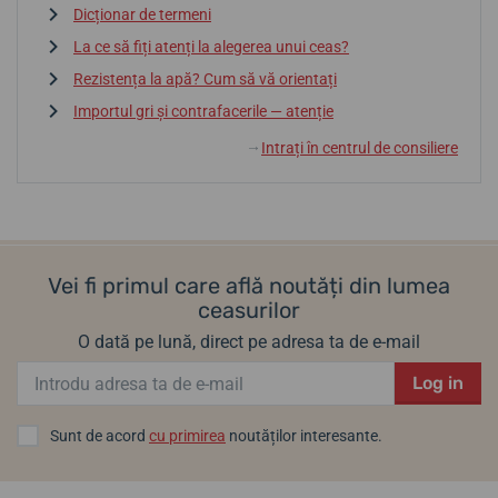
Dicționar de termeni
La ce să fiți atenți la alegerea unui ceas?
Rezistența la apă? Cum să vă orientați
Importul gri și contrafacerile — atenție
Intrați în centrul de consiliere
↓
Vei fi primul care află noutăți din lumea
ceasurilor
O dată pe lună, direct pe adresa ta de e-mail
Log in
Sunt de acord
cu primirea
noutăților interesante.