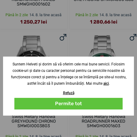
SMWGH0001602
14. 8. la tine acasă
14. 8. la tine acasă
Până în 2 zile
Până în 2 zile
1 250,27 lei
1 280,66 lei
Suntem Helveti și dorim să vă oferim cele mai bune servicii. Folosim
cookie-uri și date cu caracter personal pentru ca serviciile noastre să
funcționeze corect și pentru a înțelege ce se întâmplă pe site-ul nostru,
astfel încât să îl putem îmbunătăți. Mai multe
aici
.
Refuză
Permite tot
Swiss Military Hanowa
Swiss Military Hanowa
GREYHOUND CHRONO
ROADRUNNER MAXED
SMWGI0003803
SMWGH0001603
14. 8. la tine acasă
14. 8. la tine acasă
Până în 2 zile
Până în 2 zile