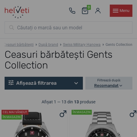
0
Menu
Ceasuri bărbătești
După brand
Swiss Military Hanowa
Gents Collection
Ceasuri bărbătești Gents
Collection
Filtrează după:
Afișează filtrarea
Recomandat
Afișat 1 — 13 din
13
produse
CEL MAI VÂNDUT
ÎN MAGAZIN
ÎN MAGAZIN