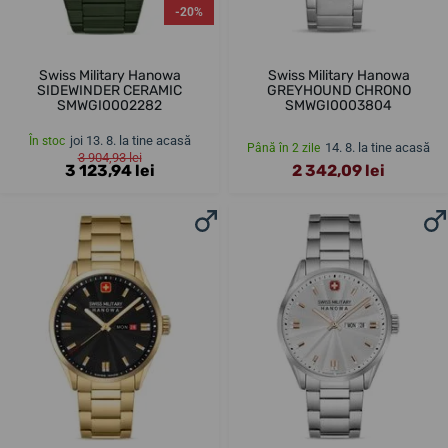
-20%
Swiss Military Hanowa
Swiss Military Hanowa
SIDEWINDER CERAMIC
GREYHOUND CHRONO
SMWGI0002282
SMWGI0003804
joi 13. 8. la tine acasă
În stoc
14. 8. la tine acasă
Până în 2 zile
3 904,93 lei
3 123,94 lei
2 342,09 lei