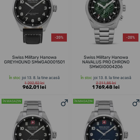
-20%
-20%
Swiss Military Hanowa
Swiss Military Hanowa
GREYHOUND SMWGA0001501
NAVALUS PRO CHRONO
SMWGI0004206
joi 13. 8. la tine acasă
joi 13. 8. la tine acasă
În stoc
În stoc
1 202,52 lei
2 211,85 lei
962,01 lei
1 769,48 lei
ÎN MAGAZIN
ÎN MAGAZIN