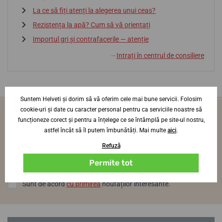
La ce să fiți atenți la alegerea unui ceas?
Rezistența la apă? Cum să vă orientați
Importul gri și contrafacerile — atenție
Intrați în centrul de consiliere
↓
Suntem Helveti și dorim să vă oferim cele mai bune servicii. Folosim
cookie-uri și date cu caracter personal pentru ca serviciile noastre să
Vei fi primul care află noutăți din lumea
funcționeze corect și pentru a înțelege ce se întâmplă pe site-ul nostru,
ceasurilor
astfel încât să îl putem îmbunătăți. Mai multe
aici
.
O dată pe lună, direct pe adresa ta de e-mail
Refuză
Log in
Permite tot
Sunt de acord
cu primirea
noutăților interesante.