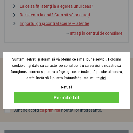
La ce să fiți atenți la alegerea unui ceas?
Rezistența la apă? Cum să vă orientați
Importul gri și contrafacerile — atenție
Intrați în centrul de consiliere
↓
Suntem Helveti și dorim să vă oferim cele mai bune servicii. Folosim
cookie-uri și date cu caracter personal pentru ca serviciile noastre să
Vei fi primul care află noutăți din lumea
funcționeze corect și pentru a înțelege ce se întâmplă pe site-ul nostru,
ceasurilor
astfel încât să îl putem îmbunătăți. Mai multe
aici
.
O dată pe lună, direct pe adresa ta de e-mail
Refuză
Log in
Permite tot
Sunt de acord
cu primirea
noutăților interesante.