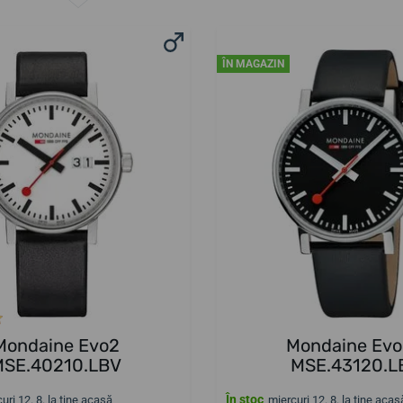
ÎN MAGAZIN
Mondaine Evo2
Mondaine Ev
MSE.40210.LBV
MSE.43120.L
În stoc
uri 12. 8. la tine acasă
miercuri 12. 8. la tine acas