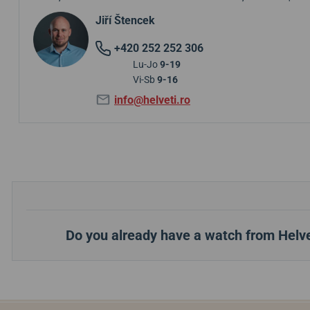
Jiří Štencek
+420 252 252 306
Lu-Jo
9-19
Vi-Sb
9-16
info@helveti.ro
Do you already have a watch from Helve