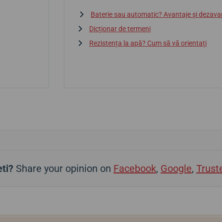
Baterie sau automatic? Avantaje și dezava
Dicționar de termeni
Rezistența la apă? Cum să vă orientați
ti?
Share your opinion on
Facebook
,
Google
,
Trust