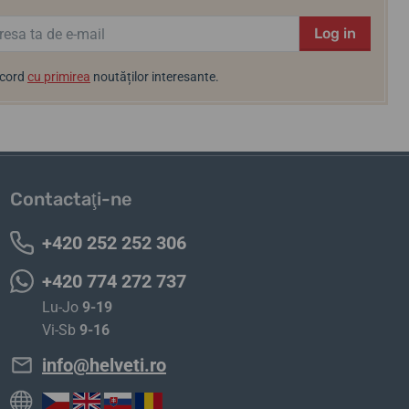
Log in
acord
cu primirea
noutăților interesante.
Contactaţi-ne
+420 252 252 306
+420 774 272 737
Lu-Jo
9-19
Vi-Sb
9-16
info@helveti.ro