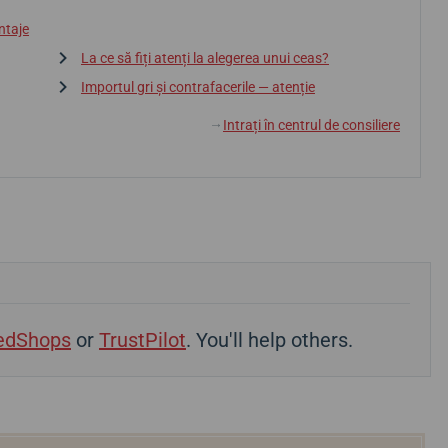
ntaje
La ce să fiți atenți la alegerea unui ceas?
Importul gri și contrafacerile — atenție
Intrați în centrul de consiliere
↓
edShops
or
TrustPilot
. You'll help others.