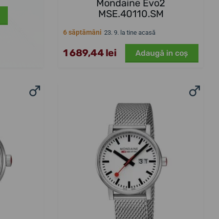
Mondaine Evo2
MSE.40110.SM
6 săptămâni
23. 9. la tine acasă
1 689,44 lei
Adaugă in coş