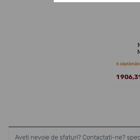
6 săptămân
1 906,31
Aveți nevoie de sfaturi? Contactați-ne? speci