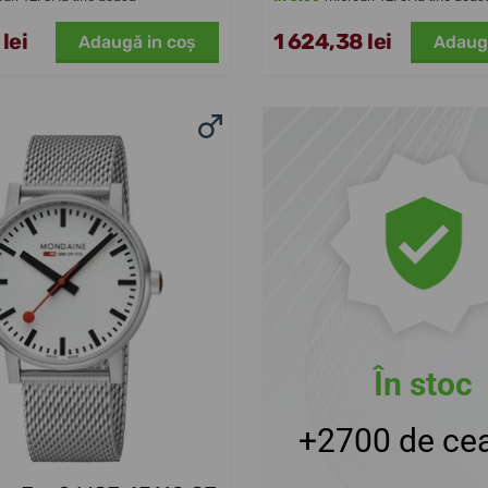
lei
1 624,38 lei
Adaugă in coş
Adaug
În stoc
+2700 de cea