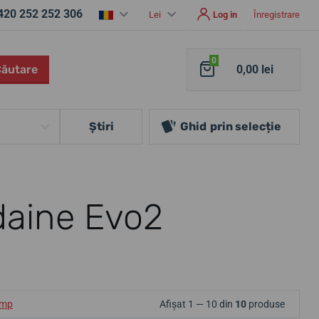
420 252 252 306
Lei
Log in
Înregistrare
0
Căutare
0,00 lei
Ştiri
Ghid
prin selecție
daine Evo2
ump
Afișat 1 — 10 din
10
produse