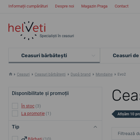
Informații cumpărături
Despre noi
Magazin Praga
Contact
Specialiști în ceasuri
Ceasuri bărbătești
Ceasuri de
Ceasuri
Ceasuri bărbătești
După brand
Mondaine
Evo2
Cea
Disponibilitate și promoții
În stoc
(3)
La promoție
(1)
Afișăm 10 pr
Tip
Filtrează d
Bărbați
(10)