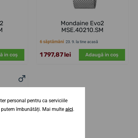
o2
Mondaine Evo2
M
MSE.40210.SM
6 săptămâni
23. 9. la tine acasă
1 797,87 lei
ă in coş
Adaugă in coş
er personal pentru ca serviciile
 îl putem îmbunătăți. Mai multe
aici
.