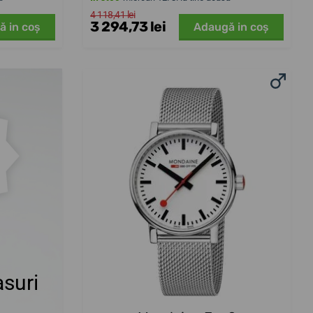
4 118,41 lei
3 294,73 lei
ă in coş
Adaugă in coş
suri