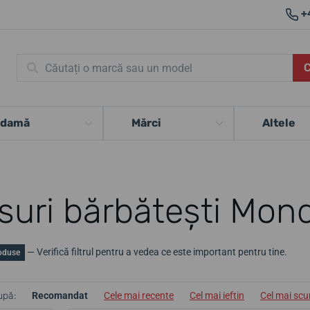
+
 damă
Mărci
Altele
suri bărbătești Mon
— Verifică filtrul pentru a vedea ce este important pentru tine.
oduse
upă:
Recomandat
Cele mai recente
Cel mai ieftin
Cel mai sc