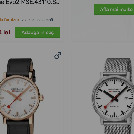
e Evo2 MSE.43110.SJ
Află mai multe
a furnizor.
23. 9. la tine acasă
 lei
Adaugă in coş