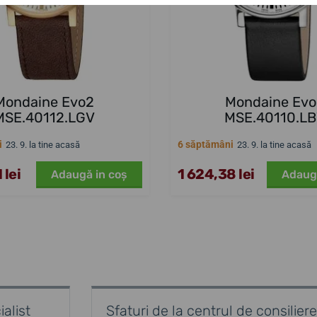
Mondaine Evo2
Mondaine Ev
MSE.40112.LGV
MSE.40110.L
i
6 săptămâni
23. 9. la tine acasă
23. 9. la tine acasă
 lei
1 624,38 lei
Adaugă in coş
Adaug
alist
Sfaturi de la centrul de consiliere