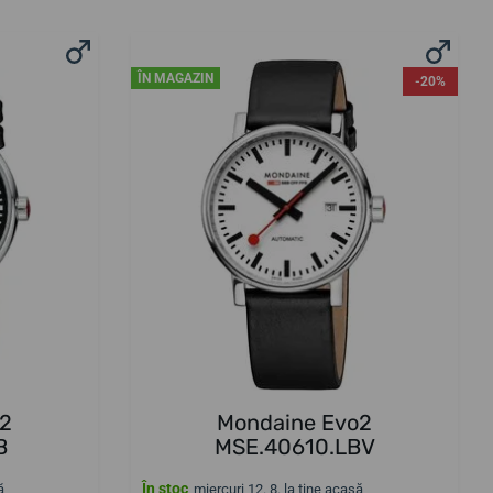
ÎN MAGAZIN
-20%
o2
Mondaine Evo2
B
MSE.40610.LBV
În stoc
ă
miercuri 12. 8. la tine acasă