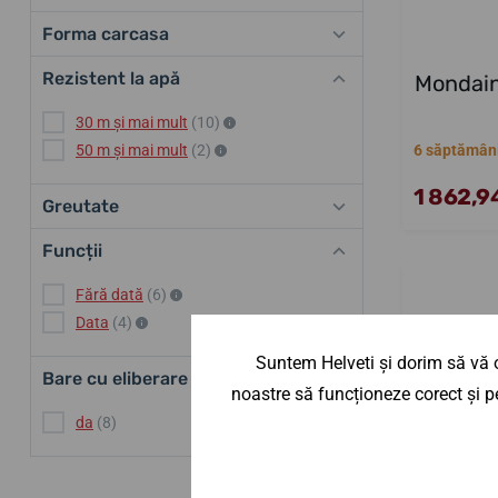
Forma carcasa
Rezistent la apă
Mondain
30 m și mai mult
(10)
50 m și mai mult
(2)
6 săptămân
1 862,94
Greutate
Funcții
Fără dată
(6)
Data
(4)
Suntem Helveti și dorim să vă o
Bare cu eliberare rapidă
noastre să funcționeze corect și pe
da
(8)