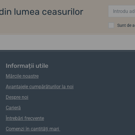
i din lumea ceasurilor
Sunt de 
Informații utile
Mărcile noastre
Avantajele cumpărăturilor la noi
Despre noi
Carieră
Întrebări frecvente
Comenzi
în
cantități
mari