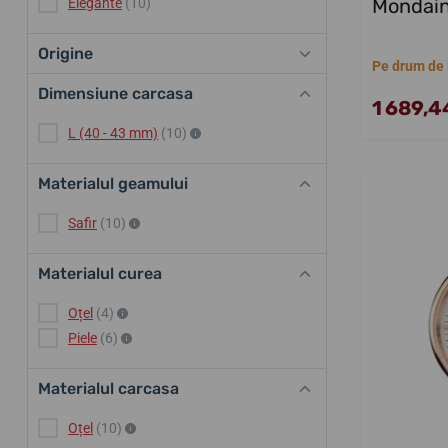
Mondain
Elegante
(10)
Origine
Pe drum de l
Dimensiune carcasa
1 689,44
L (40 - 43 mm)
(10)
Materialul geamului
Safir
(10)
Materialul curea
Oțel
(4)
Piele
(6)
Materialul carcasa
Oțel
(10)