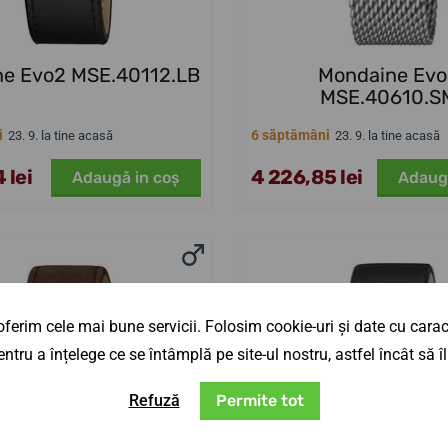
e Evo2 MSE.40112.LB
Mondaine Ev
MSE.40610.S
i
6 săptămâni
23. 9. la tine acasă
23. 9. la tine acasă
 lei
4 226,85 lei
Adaugă in coş
Adaug
ferim cele mai bune servicii. Folosim cookie-uri și date cu caract
ntru a înțelege ce se întâmplă pe site-ul nostru, astfel încât să
Refuză
Permite tot