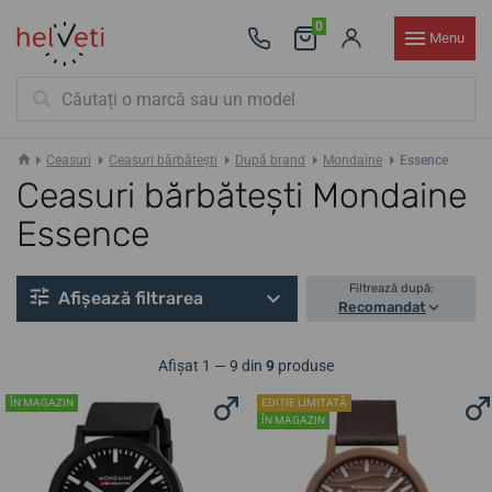
0
Menu
Ceasuri
Ceasuri bărbătești
După brand
Mondaine
Essence
Ceasuri bărbătești Mondaine
Essence
Filtrează după:
Afișează filtrarea
Recomandat
Afișat 1 — 9 din
9
produse
ÎN MAGAZIN
EDIȚIE LIMITATĂ
ÎN MAGAZIN