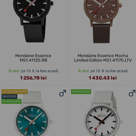
Mondaine Essence
Mondaine Essence Mocha
MS1.41120.RB
Limited Edition MS1.41170.LTV
joi 13. 8. la tine acasă
joi 13. 8. la tine acasă
În stoc
În stoc
1 256,78 lei
1 430,43 lei
EDIȚIE LIMITATĂ
ÎN MAGAZIN
NOUTATE
ÎN MAGAZIN