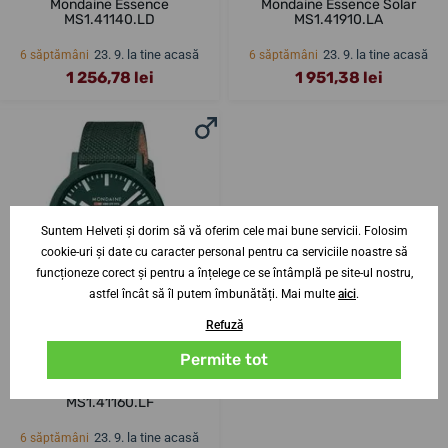
Mondaine Essence
Mondaine Essence Solar
MS1.41140.LD
MS1.41910.LA
23. 9. la tine acasă
23. 9. la tine acasă
6 săptămâni
6 săptămâni
1 256,78 lei
1 951,38 lei
Suntem Helveti și dorim să vă oferim cele mai bune servicii. Folosim
cookie-uri și date cu caracter personal pentru ca serviciile noastre să
funcționeze corect și pentru a înțelege ce se întâmplă pe site-ul nostru,
astfel încât să îl putem îmbunătăți. Mai multe
aici
.
Refuză
Permite tot
Mondaine Essence
MS1.41160.LF
23. 9. la tine acasă
6 săptămâni