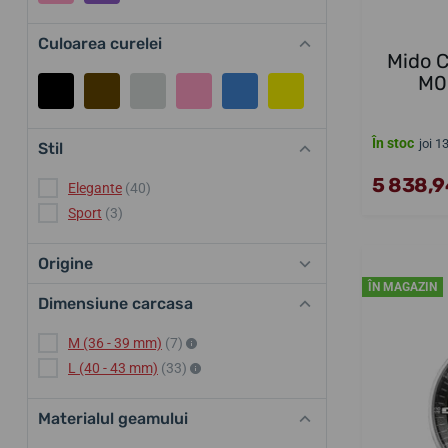
Culoarea curelei
Mido 
M0
În stoc
joi 1
Stil
5 838,94
Elegante
(40)
Sport
(3)
Origine
ÎN MAGAZIN
Dimensiune carcasa
M (36 - 39 mm)
(7)
L (40 - 43 mm)
(33)
Materialul geamului