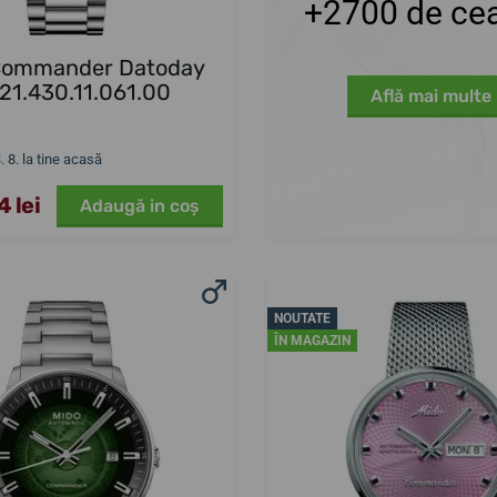
+2700 de cea
Commander Datoday
21.430.11.061.00
Află mai multe
3. 8. la tine acasă
 lei
Adaugă in coş
NOUTATE
ÎN MAGAZIN