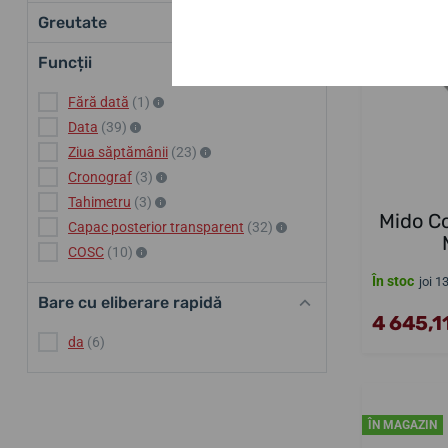
Greutate
Funcții
Fără dată
(1)
Data
(39)
Ziua săptămânii
(23)
Cronograf
(3)
Tahimetru
(3)
Mido C
Capac posterior transparent
(32)
COSC
(10)
În stoc
joi 1
Bare cu eliberare rapidă
4 645,11
da
(6)
ÎN MAGAZIN