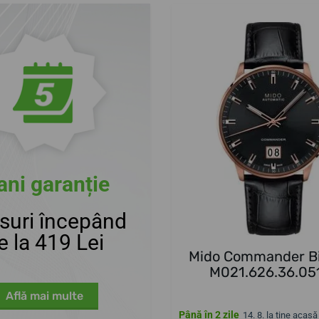
ani garanție
suri începând
e la 419 Lei
Mido Commander B
M021.626.36.05
Află mai multe
Până în 2 zile
14. 8. la tine acasă