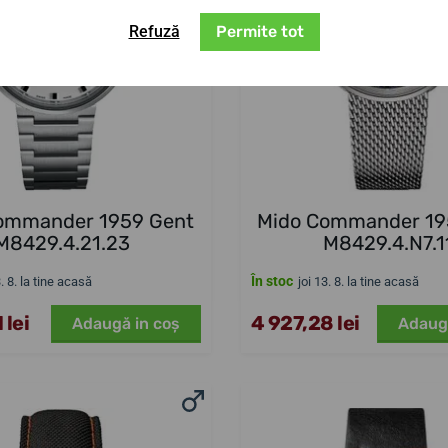
Refuză
Permite tot
ommander 1959 Gent
Mido Commander 195
M8429.4.21.23
M8429.4.N7.1
În stoc
3. 8. la tine acasă
joi 13. 8. la tine acasă
 lei
4 927,28 lei
Adaugă in coş
Adaug