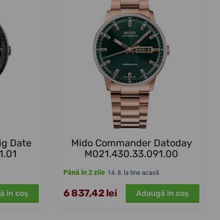
ig Date
Mido Commander Datoday
1.01
M021.430.33.091.00
Până în 2 zile
14. 8. la tine acasă
6 837,42 lei
ă in coş
Adaugă in coş