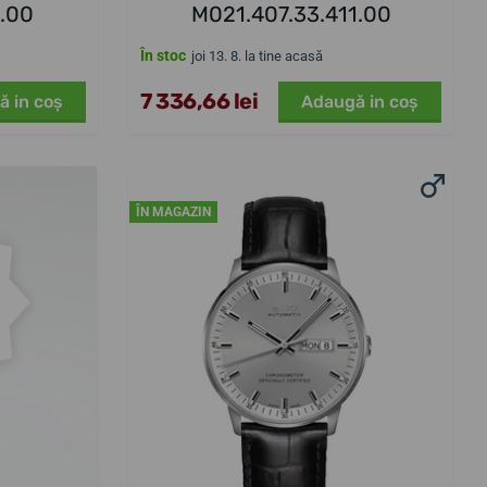
1.00
M021.407.33.411.00
În stoc
joi 13. 8. la tine acasă
7 336,66 lei
ă in coş
Adaugă in coş
ÎN MAGAZIN