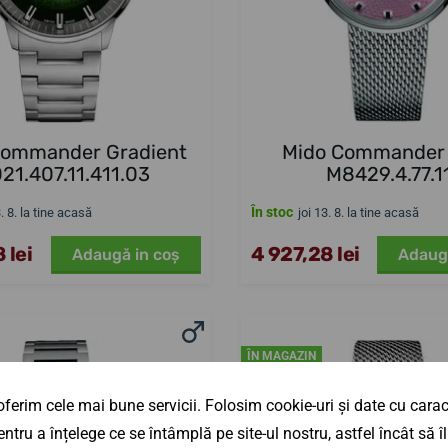
Commander Gradient
Mido Commander
21.407.11.411.03
M8429.4.77.1
În stoc
3. 8. la tine acasă
joi 13. 8. la tine acasă
 lei
4 927,28 lei
Adaugă in coş
Adaug
ÎN MAGAZIN
ferim cele mai bune servicii. Folosim cookie-uri și date cu caract
ntru a înțelege ce se întâmplă pe site-ul nostru, astfel încât să