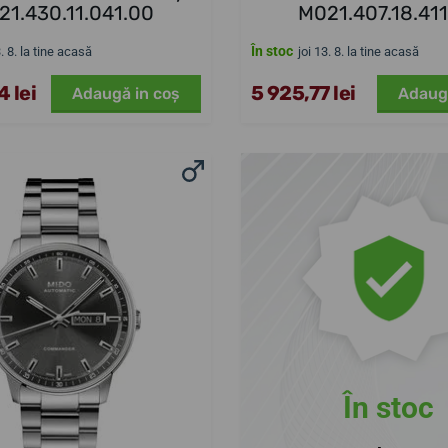
21.430.11.041.00
M021.407.18.41
În stoc
3. 8. la tine acasă
joi 13. 8. la tine acasă
 lei
5 925,77 lei
Adaugă in coş
Adaug
În stoc