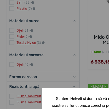
Safir
(33)
Plastic
(7)
Materialul curea
Oțel
(31)
Mido 
Piele
(6)
M0
Textil / Nylon
(3)
În stoc
joi 1
Materialul carcasa
6 338,18
Oțel
(40)
Forma carcasa
Rezistent la apă
ÎN MAGAZIN
30 m și mai mult
(40)
Suntem Helveti și dorim să vă o
50 m și mai mult
(40)
noastre să funcționeze corect și pe