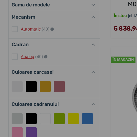
M0
Gama de modele
În stoc
joi 1
Mecanism
5 838,94
Automatic
(40)
Cadran
Analog
(40)
ÎN MAGAZIN
Culoarea carcasei
Culoarea cadranului