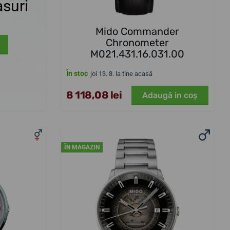
suri
Mido Commander
Chronometer
M021.431.16.031.00
În stoc
joi 13. 8. la tine acasă
8 118,08 lei
Adaugă in coş
ÎN MAGAZIN