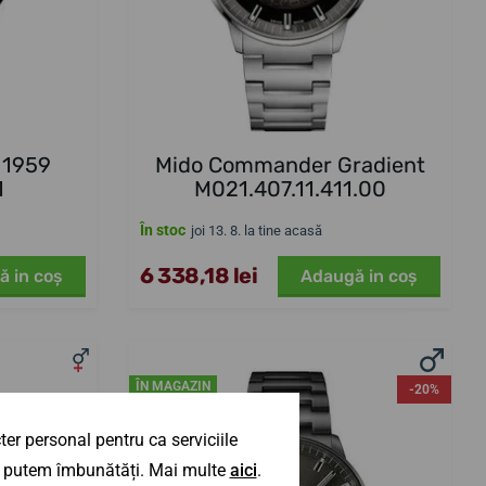
 1959
Mido Commander Gradient
1
M021.407.11.411.00
În stoc
joi 13. 8. la tine acasă
6 338,18 lei
ă in coş
Adaugă in coş
ÎN MAGAZIN
-20%
er personal pentru ca serviciile
 îl putem îmbunătăți. Mai multe
aici
.