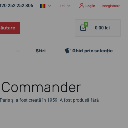
420 252 252 306
Lei
Log in
Înregistrare
0
Căutare
0,00 lei
Ştiri
Ghid
prin selecție
do Commander
aris și a fost creată în 1959. A fost produsă fără