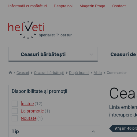
Informații cumpărături
Despre noi
Magazin Praga
Contact
Specialiști în ceasuri
Ceasuri bărbătești
Ceasuri de
Ceasuri
Ceasuri bărbătești
După brand
Mido
Commander
Cea
Disponibilitate și promoții
În stoc
(12)
Linia emblem
La promoție
(1)
întrerupere d
Noutate
(1)
Afișăm 40 pr
Tip