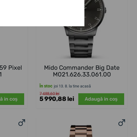
9 Pixel
Mido Commander Big Date
1
M021.626.33.061.00
În stoc
joi 13. 8. la tine acasă
7 488,60 lei
5 990,88 lei
ă in coş
Adaugă in coş