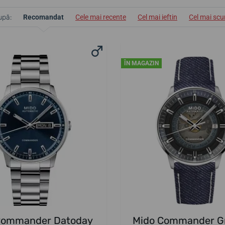
upă:
Recomandat
Cele mai recente
Cel mai ieftin
Cel mai sc
ÎN MAGAZIN
Commander Datoday
Mido Commander G