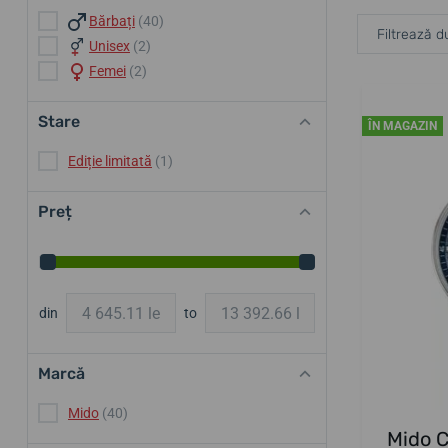
Bărbați
(40)
Filtrează d
Unisex
(2)
Femei
(2)
Stare
ÎN MAGAZIN
Ediție limitată
(1)
Preț
din
to
Marcă
Mido
(40)
Mido 