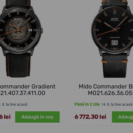
Commander Gradient
Mido Commander B
21.407.37.411.00
M021.626.36.05
Până în 2 zile
3. 8. la tine acasă
14. 8. la tine acasă
 lei
6 772,30 lei
Adaugă in coş
Adaug