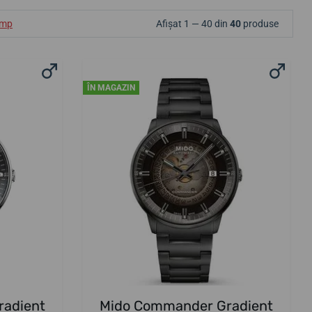
ump
Afișat 1 — 40 din
40
produse
ÎN MAGAZIN
radient
Mido Commander Gradient