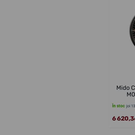
Mido 
M0
În stoc
joi 1
6 620,36