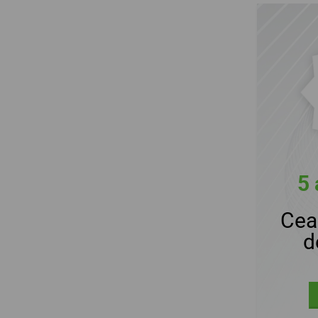
5 
Cea
d