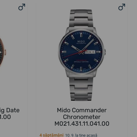
ig Date
Mido Commander
1.00
Chronometer
M021.431.11.041.00
4 săptămâni
10. 9. la tine acasă