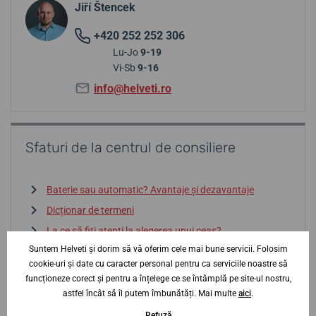
Jiří Štencek
+420 252 252 306
Lu-Jo
9-19
Vi-Sb
9-16
info@helveti.ro
Sfaturi de la centrul de consiliere
Baterie sau automatic? Avantaje și dezavantaje
Dicționar de termeni
La ce să fiți atenți la alegerea unui ceas?
Suntem Helveti și dorim să vă oferim cele mai bune servicii. Folosim
Rezistența la apă? Cum să vă orientați
cookie-uri și date cu caracter personal pentru ca serviciile noastre să
Importul gri și contrafacerile — atenție
funcționeze corect și pentru a înțelege ce se întâmplă pe site-ul nostru,
astfel încât să îl putem îmbunătăți. Mai multe
aici
.
Intrați în centrul de consiliere
↓
Refuză