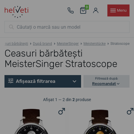
0
Menu
Ceasuri bărbătești
După brand
MeisterSinger
Meisterstücke
Stratoscope
Ceasuri bărbătești
MeisterSinger Stratoscope
Filtrează după:
Afișează filtrarea
Recomandat
Afișat 1 — 2 din
2
produse