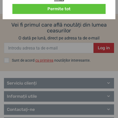
Permite tot
Vei fi primul care află noutăți din lumea
ceasurilor
O dată pe lună, direct pe adresa ta de e-mail
Log in
Sunt de acord
cu primirea
noutăților interesante.
Serviciu clienți
Informații utile
Contactaţi-ne