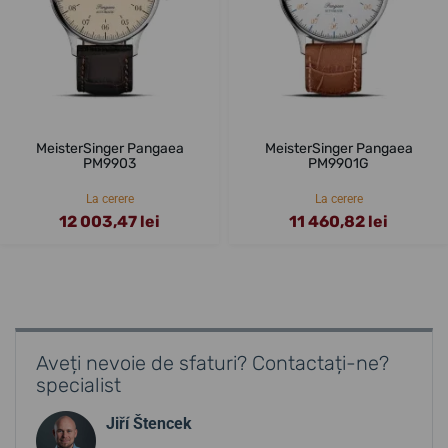
MeisterSinger Pangaea
MeisterSinger Pangaea
PM9903
PM9901G
La cerere
La cerere
12 003,47 lei
11 460,82 lei
Aveți nevoie de sfaturi? Contactați-ne?
specialist
Jiří Štencek