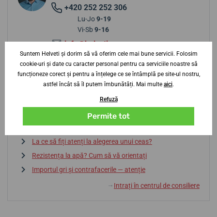
+420 252 252 306
Lu-Jo
9-19
Vi-Sb
9-16
info@helveti.ro
Suntem Helveti și dorim să vă oferim cele mai bune servicii. Folosim
cookie-uri și date cu caracter personal pentru ca serviciile noastre să
funcționeze corect și pentru a înțelege ce se întâmplă pe site-ul nostru,
Sfaturi de la centrul de consiliere
astfel încât să îl putem îmbunătăți. Mai multe
aici
.
Refuză
Baterie sau automatic? Avantaje și dezavantaje
Permite tot
Dicționar de termeni
La ce să fiți atenți la alegerea unui ceas?
Rezistența la apă? Cum să vă orientați
Importul gri și contrafacerile — atenție
Intrați în centrul de consiliere
↓