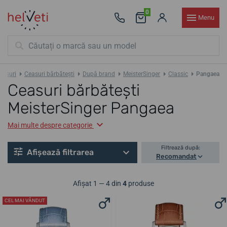
0
Menu
easuri
Ceasuri bărbătești
După brand
MeisterSinger
Classic
Pangaea
Ceasuri bărbătești
MeisterSinger Pangaea
Mai multe despre categorie
Filtrează după:
Afișează filtrarea
Recomandat
Afișat 1 — 4 din
4
produse
CEL MAI VÂNDUT