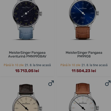
MeisterSinger Pangaea
MeisterSinger Pangaea
Aventurină PMN9908AV
PM9908
21. 8. la tine acasă
21. 8. la tine acasă
Până în 10 zile
Până în 10 zile
15 713,05 lei
11 504,23 lei