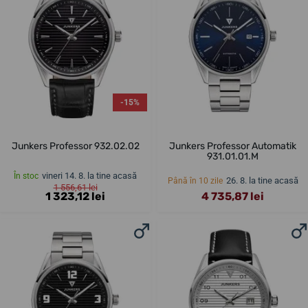
-15%
Junkers Professor 932.02.02
Junkers Professor Automatik
931.01.01.M
vineri 14. 8. la tine acasă
În stoc
26. 8. la tine acasă
Până în 10 zile
1 556,61 lei
1 323,12 lei
4 735,87 lei