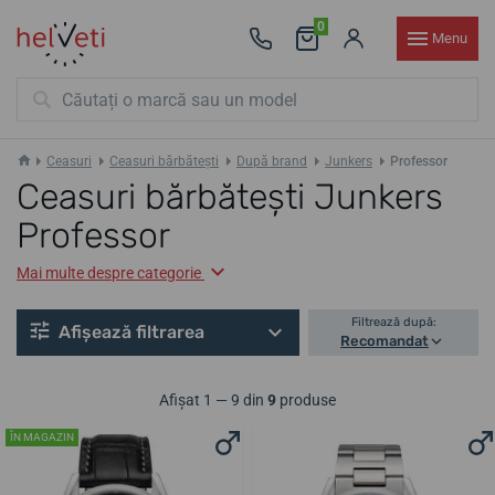
0
Menu
Ceasuri
Ceasuri bărbătești
După brand
Junkers
Professor
Ceasuri bărbătești Junkers
Professor
Mai multe despre categorie
Filtrează după:
Afișează filtrarea
Recomandat
Afișat 1 — 9 din
9
produse
ÎN MAGAZIN