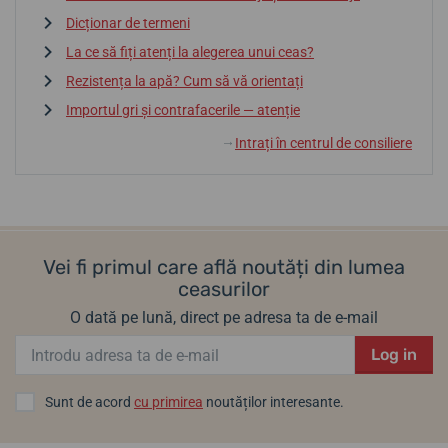
Dicționar de termeni
La ce să fiți atenți la alegerea unui ceas?
Rezistența la apă? Cum să vă orientați
Importul gri și contrafacerile — atenție
Intrați în centrul de consiliere
↓
Vei fi primul care află noutăți din lumea
ceasurilor
O dată pe lună, direct pe adresa ta de e-mail
Log in
Sunt de acord
cu primirea
noutăților interesante.