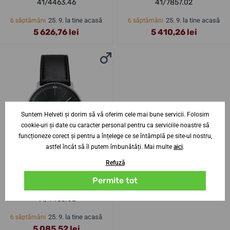
41/4463.46
41/7857.02
25. 9. la tine acasă
25. 9. la tine acasă
6 săptămâni
6 săptămâni
5 626,76 lei
5 410,26 lei
Suntem Helveti și dorim să vă oferim cele mai bune servicii. Folosim
cookie-uri și date cu caracter personal pentru ca serviciile noastre să
funcționeze corect și pentru a înțelege ce se întâmplă pe site-ul nostru,
astfel încât să îl putem îmbunătăți. Mai multe
aici
.
Refuză
Permite tot
Junghans Max Bill Quartz
41/4465.02
25. 9. la tine acasă
6 săptămâni
5 085,52 lei