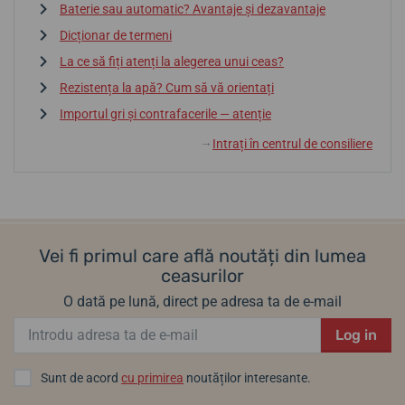
Baterie sau automatic? Avantaje și dezavantaje
Dicționar de termeni
La ce să fiți atenți la alegerea unui ceas?
Rezistența la apă? Cum să vă orientați
Importul gri și contrafacerile — atenție
Intrați în centrul de consiliere
↓
Vei fi primul care află noutăți din lumea
ceasurilor
O dată pe lună, direct pe adresa ta de e-mail
Log in
Sunt de acord
cu primirea
noutăților interesante.