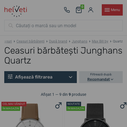
0
Menu
Ceasuri
Ceasuri bărbătești
După brand
Junghans
Max Bill by
Quartz
Ceasuri bărbătești Junghans
Quartz
Filtrează după:
Afișează filtrarea
Recomandat
Afișat 1 — 9 din
9
produse
CEL MAI VÂNDUT
NOUTATE
ÎN MAGAZIN
ÎN MAGAZIN