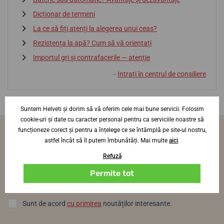
Dicționar de termeni
La ce să fiți atenți la alegerea unui ceas?
Rezistența la apă? Cum să vă orientați
Importul gri și contrafacerile — atenție
Intrați în centrul de consiliere
↓
Suntem Helveti și dorim să vă oferim cele mai bune servicii. Folosim
cookie-uri și date cu caracter personal pentru ca serviciile noastre să
funcționeze corect și pentru a înțelege ce se întâmplă pe site-ul nostru,
Vei fi primul care află noutăți din lumea
astfel încât să îl putem îmbunătăți. Mai multe
aici
.
ceasurilor
Refuză
O dată pe lună, direct pe adresa ta de e-mail
Permite tot
Log in
Sunt de acord
cu primirea
noutăților interesante.