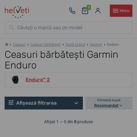
0
Menu
Ceasuri
Ceasuri bărbătești
După brand
Garmin
Enduro
Ceasuri bărbătești Garmin
Enduro
Enduro™ 2
Filtrează după:
Afișează filtrarea
Recomandat
Afișat 1 — 0 din
0
produse