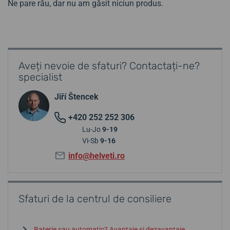
Ne pare rău, dar nu am găsit niciun produs.
Aveți nevoie de sfaturi? Contactați-ne?
specialist
Jiří Štencek
+420 252 252 306
Lu-Jo
9-19
Vi-Sb
9-16
info@helveti.ro
Sfaturi de la centrul de consiliere
Baterie sau automatic? Avantaje și dezavantaje