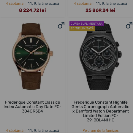
11. 9. la tine acasă
11. 9. la tine acasă
4 săptămâni
4 săptămâni
8 224,72 lei
25 869,24 lei
CUREA SUPLIMENTARĂ
EDIȚIE LIMITATĂ
Frederique Constant Classics
Frederique Constant Highlife
Index Automatic Day Date FC-
Gents Chronograph Automatic
304GR5B4
x Bamford Watch Department
Limited Edition FC-
391BBL4NH1C
11. 9. la tine acasă
4 săptămâni
Pe drum de la furnizor.