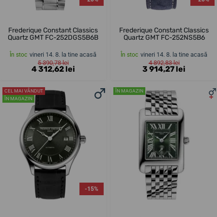
Frederique Constant Classics
Frederique Constant Classics
Quartz GMT FC-252DGS5B6B
Quartz GMT FC-252NS5B6
vineri 14. 8. la tine acasă
vineri 14. 8. la tine acasă
În stoc
În stoc
5 390,78 lei
4 892,83 lei
4 312,62 lei
3 914,27 lei
CEL MAI VÂNDUT
ÎN MAGAZIN
ÎN MAGAZIN
-15%