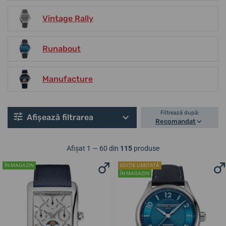
Vintage Rally
Runabout
Manufacture
Filtrează după:
Afișează filtrarea
Recomandat
Afișat 1 — 60 din
115
produse
ÎN MAGAZIN
EDIȚIE LIMITATĂ
ÎN MAGAZIN