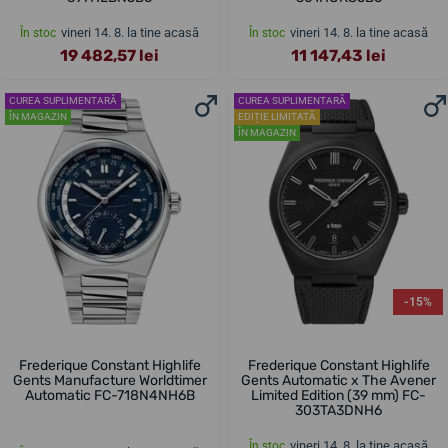
vineri 14. 8. la tine acasă
vineri 14. 8. la tine acasă
În stoc
În stoc
19 482,57 lei
11 147,43 lei
CUREA SUPLIMENTARĂ
CUREA SUPLIMENTARĂ
ÎN MAGAZIN
EDIȚIE LIMITATĂ
ÎN MAGAZIN
-15%
Frederique Constant Highlife
Frederique Constant Highlife
Gents Manufacture Worldtimer
Gents Automatic x The Avener
Automatic FC-718N4NH6B
Limited Edition (39 mm) FC-
303TA3DNH6
vineri 14. 8. la tine acasă
În stoc