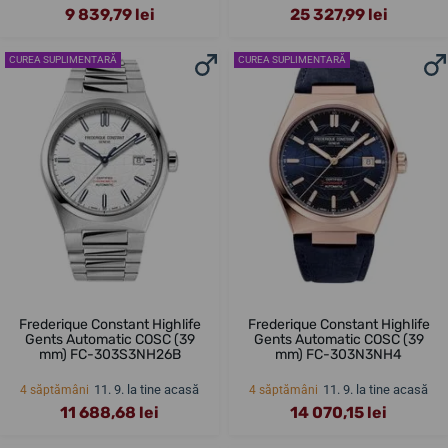
9 839,79 lei
25 327,99 lei
CUREA SUPLIMENTARĂ
CUREA SUPLIMENTARĂ
Frederique Constant Highlife
Frederique Constant Highlife
Gents Automatic COSC (39
Gents Automatic COSC (39
mm) FC-303S3NH26B
mm) FC-303N3NH4
11. 9. la tine acasă
11. 9. la tine acasă
4 săptămâni
4 săptămâni
11 688,68 lei
14 070,15 lei