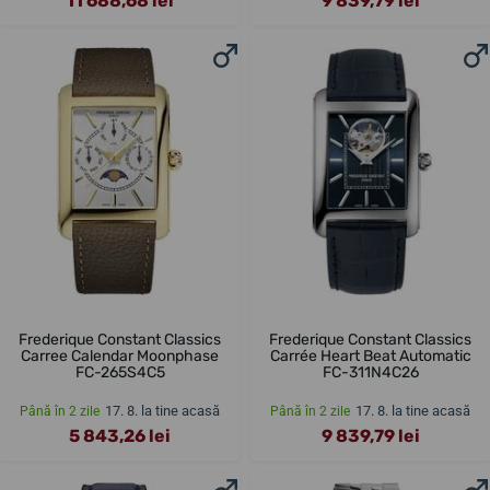
11 688,68 lei
9 839,79 lei
Frederique Constant Classics
Frederique Constant Classics
Carree Calendar Moonphase
Carrée Heart Beat Automatic
FC-265S4C5
FC-311N4C26
17. 8. la tine acasă
17. 8. la tine acasă
Până în 2 zile
Până în 2 zile
5 843,26 lei
9 839,79 lei