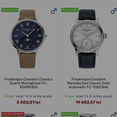
ÎN MAGAZIN
ÎN MAGAZIN
Frederique Constant Classics
Frederique Constant
Quartz Moonphase FC-
Manufacture Classic Date
206RN3S6
Automatic FC-706S3H6
vineri 14. 8. la tine acasă
vineri 14. 8. la tine acasă
În stoc
În stoc
5 302,01 lei
19 482,57 lei
CEL MAI VÂNDUT
ÎN MAGAZIN