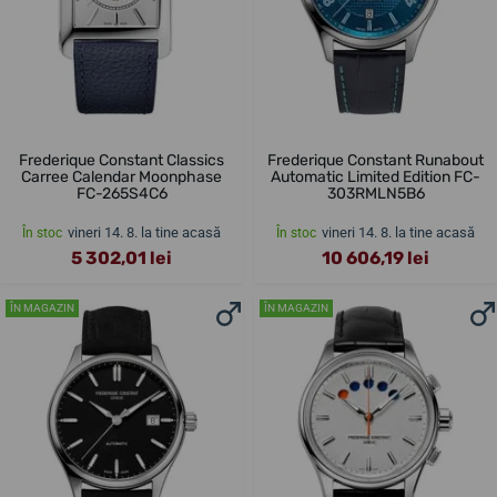
Frederique Constant Classics
Frederique Constant Runabout
Carree Calendar Moonphase
Automatic Limited Edition FC-
FC-265S4C6
303RMLN5B6
vineri 14. 8. la tine acasă
vineri 14. 8. la tine acasă
În stoc
În stoc
5 302,01 lei
10 606,19 lei
ÎN MAGAZIN
ÎN MAGAZIN