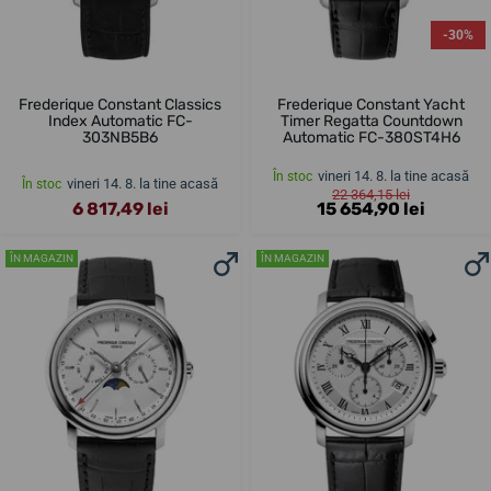
-30%
Frederique Constant Classics
Frederique Constant Yacht
Index Automatic FC-
Timer Regatta Countdown
303NB5B6
Automatic FC-380ST4H6
vineri 14. 8. la tine acasă
În stoc
vineri 14. 8. la tine acasă
În stoc
22 364,15 lei
6 817,49 lei
15 654,90 lei
ÎN MAGAZIN
ÎN MAGAZIN