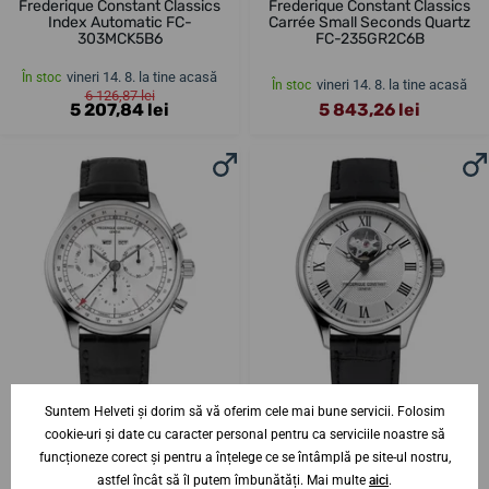
Frederique Constant Classics
Frederique Constant Classics
Index Automatic FC-
Carrée Small Seconds Quartz
303MCK5B6
FC-235GR2C6B
vineri 14. 8. la tine acasă
În stoc
vineri 14. 8. la tine acasă
În stoc
6 126,87 lei
5 207,84 lei
5 843,26 lei
Suntem Helveti și dorim să vă oferim cele mai bune servicii. Folosim
cookie-uri și date cu caracter personal pentru ca serviciile noastre să
Frederique Constant Classics
Frederique Constant Classics
funcționeze corect și pentru a înțelege ce se întâmplă pe site-ul nostru,
Gents Chronograph Triple
Heart Beat Automatic FC-
Calendar Quartz FC-296SW5B6
310MC5B6
astfel încât să îl putem îmbunătăți. Mai multe
aici
.