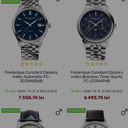
ÎN MAGAZIN
Frederique Constant Classics
Frederique Constant Classics
Index Automatic FC-
Index Business Timer Quartz
303NN5B6B
FC-270N4P6B
vineri 14. 8. la tine acasă
vineri 14. 8. la tine acasă
În stoc
În stoc
7 358,74 lei
6 492,75 lei
ÎN MAGAZIN
ÎN MAGAZIN