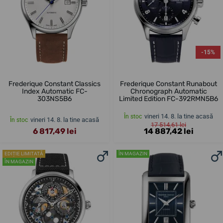
-15%
Frederique Constant Classics
Frederique Constant Runabout
Index Automatic FC-
Chronograph Automatic
303NS5B6
Limited Edition FC-392RMN5B6
vineri 14. 8. la tine acasă
În stoc
vineri 14. 8. la tine acasă
În stoc
17 514,61 lei
6 817,49 lei
14 887,42 lei
EDIȚIE LIMITATĂ
ÎN MAGAZIN
ÎN MAGAZIN