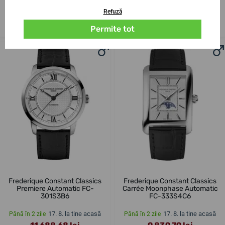
Refuză
17. 8. la tine acasă
17. 8. la tine acasă
Până în 2 zile
Până în 2 zile
6 492,75 lei
9 198,96 lei
Permite tot
Frederique Constant Classics
Frederique Constant Classics
Premiere Automatic FC-
Carrée Moonphase Automatic
301S3B6
FC-333S4C6
17. 8. la tine acasă
17. 8. la tine acasă
Până în 2 zile
Până în 2 zile