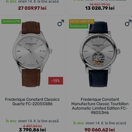
vineri 14. 8. la tine acasă
În stoc
15 327,99 lei
27 059,97 lei
13 028,79 lei
ÎN MAGAZIN
EDIȚIE LIMITATĂ
ÎN MAGAZIN
-15%
Frederique Constant Classics
Frederique Constant
Quartz FC-220SS5B6
Manufacture Classic Tourbillon
Automatic Limited Edition FC-
980S3H6
vineri 14. 8. la tine acasă
În stoc
vineri 14. 8. la tine acasă
În stoc
4 459,84 lei
3 790,86 lei
90 060,62 lei