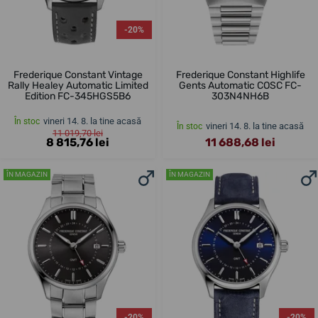
-20%
Frederique Constant Vintage
Frederique Constant Highlife
Rally Healey Automatic Limited
Gents Automatic COSC FC-
Edition FC-345HGS5B6
303N4NH6B
vineri 14. 8. la tine acasă
În stoc
vineri 14. 8. la tine acasă
În stoc
11 019,70 lei
8 815,76 lei
11 688,68 lei
ÎN MAGAZIN
ÎN MAGAZIN
-20%
-20%