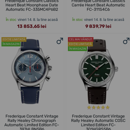
Frederique Constant Classics
Frederique Constant Classics
Heart Beat Moonphase Date
Carrée Heart Beat Automatic
Automatic FC-335MC4P6B2
FC-311S4C6
vineri 14. 8. la tine acasă
vineri 14. 8. la tine acasă
În stoc
În stoc
13 853,65 lei
9 839,79 lei
EDIȚIE LIMITATĂ
CEL MAI VÂNDUT
ÎN MAGAZIN
EDIȚIE LIMITATĂ
ÎN MAGAZIN
Frederique Constant Vintage
Frederique Constant Vintage
Rally Healey Chronograph
Rally Healey Automatic COSC
Automatic Limited Edition FC-
Limited Edition FC-
397HLBN5B6
301HGRS5B6