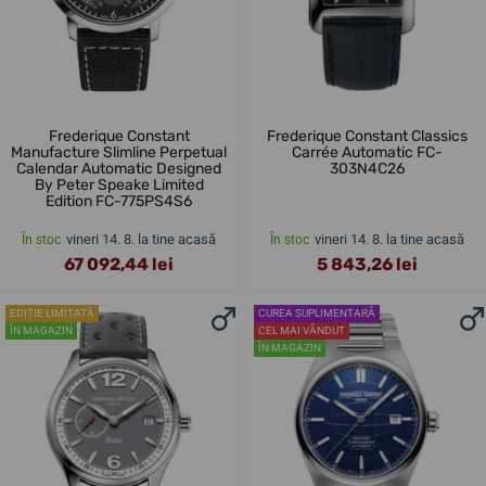
Frederique Constant
Frederique Constant Classics
Manufacture Slimline Perpetual
Carrée Automatic FC-
Calendar Automatic Designed
303N4C26
By Peter Speake Limited
Edition FC-775PS4S6
vineri 14. 8. la tine acasă
vineri 14. 8. la tine acasă
În stoc
În stoc
67 092,44 lei
5 843,26 lei
EDIȚIE LIMITATĂ
CUREA SUPLIMENTARĂ
ÎN MAGAZIN
CEL MAI VÂNDUT
ÎN MAGAZIN